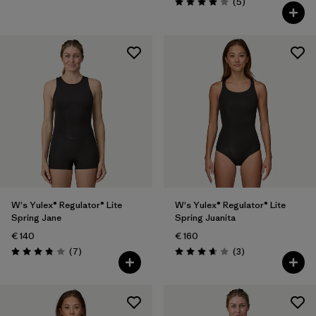
Recensioni
(5
)
Valutazione: 4.0 / 5
W's Yulex® Regulator® Lite
W's Yulex® Regulator® Lite
Spring Jane
Spring Juanita
€ 140
€ 160
Recensioni
Recensioni
(7
)
(3
)
Valutazione: 3.9 / 5
Valutazione: 3.7 / 5