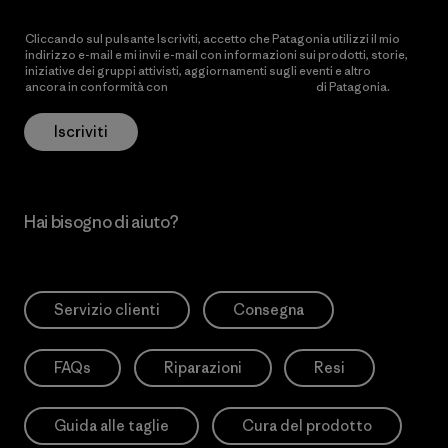
Cliccando sul pulsante Iscriviti, accetto che Patagonia utilizzi il mio
indirizzo e-mail e mi invii e-mail con informazioni sui prodotti, storie,
iniziative dei gruppi attivisti, aggiornamenti sugli eventi e altro
ancora in conformità con
l’Informativa sulla privacy
di Patagonia.
Iscriviti
Hai bisogno di aiuto?
Servizio clienti
Consegna
FAQs
Riparazioni
Resi
Guida alle taglie
Cura del prodotto