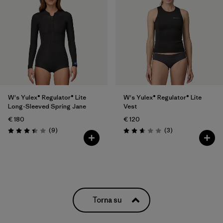
W's Yulex® Regulator® Lite
W's Yulex® Regulator® Lite
Long-Sleeved Spring Jane
Vest
€ 180
€ 120
Recensioni
Recensioni
(9
)
(3
)
Valutazione: 3.4 / 5
Valutazione: 2.7 / 5
Torna su