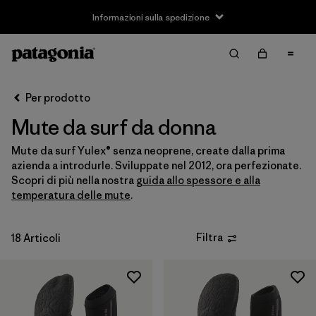
Informazioni sulla spedizione
Filter & Sort
Cancella tutti
Ordina per
Per prodotto
Filtra per
Taglia
Mute da surf da donna
XS
(5)
Mute da surf Yulex® senza neoprene, create dalla prima
azienda a introdurle. Sviluppate nel 2012, ora perfezionate.
S
(17)
Scopri di più nella nostra
guida allo spessore e alla
temperatura delle mute
.
M
(18)
L
(14)
Filtra
18 Articoli
XL
(4)
Filtra per
Prezzo