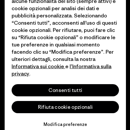
alcune funzionalità del sito (sempre attivi) e
Industry program
cookie opzionali per analisi dei dati e
Come finanziamo
pubblicità personalizzata. Selezionando
Programma di affiliazione
Buoni regalo
“Consenti tutti”, acconsenti all’uso di questi
Patagonia Italia Mappa del sito
cookie opzionali. Per rifiutare, puoi fare clic
Trova un negozio
su “Rifiuta cookie opzionali” o modificare le
tue preferenze in qualsiasi momento
facendo clic su “Modifica preferenze”. Per
ulteriori dettagli, consulta la nostra
Informativa sui cookie
e
l’Informativa sulla
© 2026 Patagonia, Inc. All Rights Reserved.
privacy
.
Consenti tutti
italiano
Rifiuta cookie opzionali
Modifica preferenze