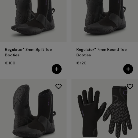
Filtra per
Caratteristiche
Regulator® 3mm Split Toe
Regulator® 7mm Round Toe
Booties
Booties
€ 100
€ 120