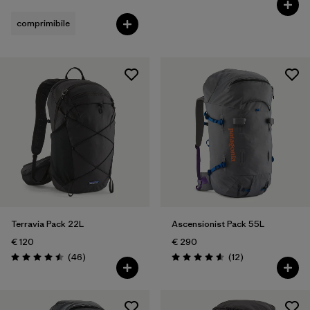
comprimibile
Terravia Pack 22L
Ascensionist Pack 55L
€ 120
€ 290
Recensioni
Recensioni
(46
)
(12
)
Valutazione: 4.5 / 5
Valutazione: 4.6 / 5