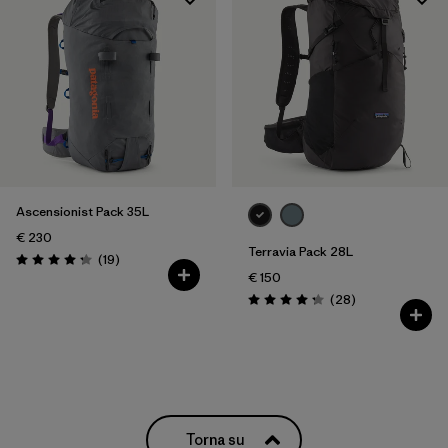
Ascensionist Pack 35L
€ 230
Terravia Pack 28L
Recensioni
(19
)
Valutazione: 4.3 / 5
€ 150
Recensioni
(28
)
Valutazione: 4.3 / 5
Torna su