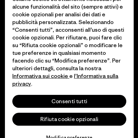
Stampa e media
alcune funzionalità del sito (sempre attivi) e
1% For The Planet
cookie opzionali per analisi dei dati e
Industry program
Come finanziamo
pubblicità personalizzata. Selezionando
Programma di affiliazione
“Consenti tutti”, acconsenti all’uso di questi
Buoni regalo
cookie opzionali. Per rifiutare, puoi fare clic
Patagonia Italia Mappa del sito
su “Rifiuta cookie opzionali” o modificare le
Trova un negozio
tue preferenze in qualsiasi momento
facendo clic su “Modifica preferenze”. Per
ulteriori dettagli, consulta la nostra
Informativa sui cookie
e
l’Informativa sulla
privacy
.
© 2026 Patagonia, Inc. All Rights Reserved.
Consenti tutti
italiano
Rifiuta cookie opzionali
Modifica preferenze