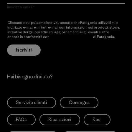
Indirizzo email
Cliccando sul pulsante Iscriviti, accetto che Patagonia utilizzi il mio
indirizzo e-mail e mi invii e-mail con informazioni sui prodotti, storie,
iniziative dei gruppi attivisti, aggiornamenti sugli eventi e altro
ancora in conformità con
l’Informativa sulla privacy
di Patagonia.
Iscriviti
Hai bisogno di aiuto?
Servizio clienti
Consegna
FAQs
Riparazioni
Resi