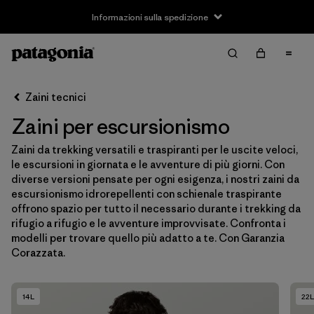
Informazioni sulla spedizione
Filter & Sort
Cancella tutti
Ordina per
Zaini tecnici
Filtra per
Taglia
Zaini per escursionismo
S
(5)
Zaini da trekking versatili e traspiranti per le uscite veloci,
le escursioni in giornata e le avventure di più giorni. Con
M
(4)
diverse versioni pensate per ogni esigenza, i nostri zaini da
escursionismo idrorepellenti con schienale traspirante
L
(5)
offrono spazio per tutto il necessario durante i trekking da
rifugio a rifugio e le avventure improvvisate. Confronta i
Taglia Unica
(3)
modelli per trovare quello più adatto a te. Con Garanzia
Corazzata.
Filtra per
Genere
14L
22L