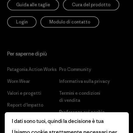
Guida alle taglie
Cura del prodotto
Login
Modulo di contatto
Per saperne di più
Patagonia Action Works
Pro Community
Worn Wear
Informativa sulla privacy
Valori e progetti
Termini e condizioni
di vendita
Report d’Impatto
Preferenze sui cookie
Business Unusual
I dati sono tuoi, quindi la decisione è tua
Lavora con noi
Obiettivi climatici
Usiamo cookie strettamente necessari per