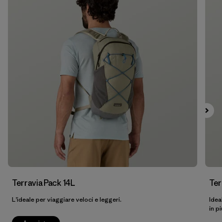
Filtra per
Prezzo
Filtra per
Colore
Filtra per
Caratteristiche
Filtra per
Tessuto
Filtra per
Famiglia di prodotti
Filtra per
Volume
Terravia Pack 14L
Ter
L’ideale per viaggiare veloci e leggeri.
Idea
in pi