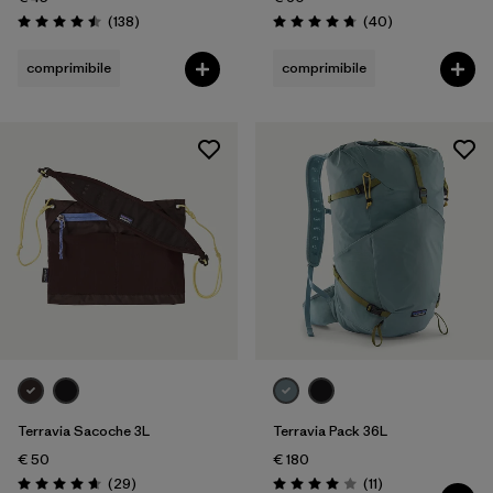
Recensioni
Recensioni
(138
)
(40
)
Valutazione: 4.5 / 5
Valutazione: 4.7 / 5
comprimibile
comprimibile
Terravia Sacoche 3L
Terravia Pack 36L
€ 50
€ 180
Recensioni
Recensioni
(29
)
(11
)
Valutazione: 4.7 / 5
Valutazione: 4.0 / 5