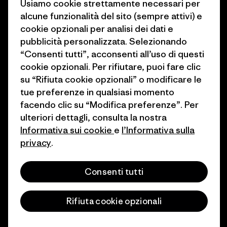
Usiamo cookie strettamente necessari per
1% For The Planet
alcune funzionalità del sito (sempre attivi) e
Industry program
cookie opzionali per analisi dei dati e
Come finanziamo
Programma di affiliazione
pubblicità personalizzata. Selezionando
Buoni regalo
“Consenti tutti”, acconsenti all’uso di questi
Patagonia Italia Mappa del sito
cookie opzionali. Per rifiutare, puoi fare clic
Trova un negozio
su “Rifiuta cookie opzionali” o modificare le
tue preferenze in qualsiasi momento
facendo clic su “Modifica preferenze”. Per
ulteriori dettagli, consulta la nostra
Informativa sui cookie
e
l’Informativa sulla
© 2026 Patagonia, Inc. All Rights Reserved.
privacy
.
Consenti tutti
italiano
Rifiuta cookie opzionali