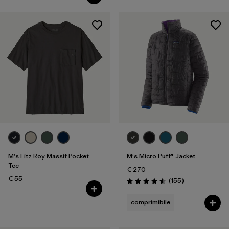
M's Fitz Roy Massif Pocket
M's Micro Puff® Jacket
Tee
€ 270
€ 55
Recensioni
(155
)
Valutazione: 4.5 / 5
comprimibile