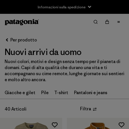
Informazioni sulla spedizione
Filter & Sort
Cancella tutti
Ordina per
Per prodotto
Filtra per
Taglia
Nuovi arrivi da uomo
XS
(36)
Nuovi colori, motivi e design senza tempo per il pianeta di
domani. Capi di alta qualità che durano una vita e ti
S
(39)
accompagnano su cime remote, lunghe giornate sui sentieri
e molto altro ancora.
M
(40)
Giacche e gilet
Pile
T-shirt
Pantaloni e jeans
L
(38)
XL
(39)
Filtra
40 Articoli
XXL
(37)