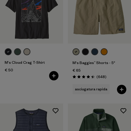
M's Cloud Crag T-Shirt
M's Baggies™ Shorts - 5"
€ 50
€ 65
Recensioni
(648
)
Valutazione: 4.4 / 5
asciugatura rapida