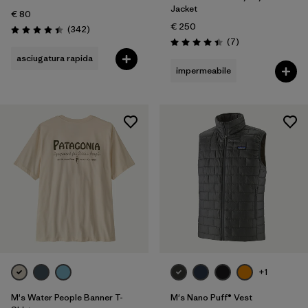
Jacket
€ 80
€ 250
Recensioni
(342
)
Valutazione: 4.4 / 5
Recensioni
(7
)
Valutazione: 4.4 / 5
asciugatura rapida
impermeabile
+1
M's Water People Banner T-
M's Nano Puff® Vest