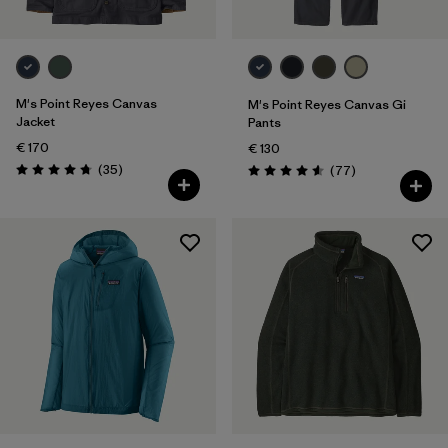
M's Point Reyes Canvas
M's Point Reyes Canvas Gi
Jacket
Pants
€ 170
€ 130
Recensioni
(35
)
Recensioni
(77
)
Valutazione: 4.7 / 5
Valutazione: 4.6 / 5