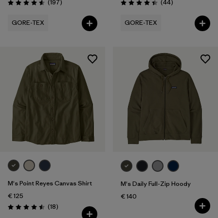
Recensioni
Recensioni
(197
)
(44
)
Valutazione: 4.6 / 5
Valutazione: 4.4 / 5
GORE-TEX
GORE-TEX
M's Point Reyes Canvas Shirt
M's Daily Full-Zip Hoody
€ 125
€ 140
Recensioni
(18
)
Valutazione: 4.5 / 5