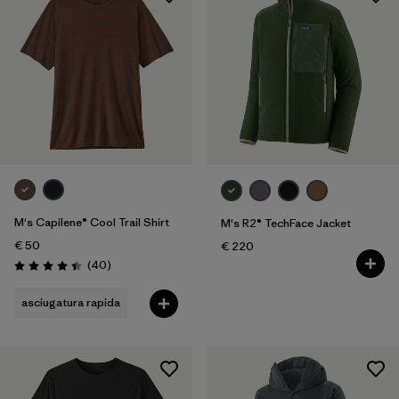
M's Capilene® Cool Trail Shirt
M's R2® TechFace Jacket
€ 50
€ 220
Recensioni
(40
)
Valutazione: 4.4 / 5
asciugatura rapida