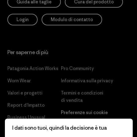
Guida alle taglie
Cura del prodotto
Login
Modulo di contatto
Per saperne di più
Patagonia Action Works
Pro Community
Worn Wear
Informativa sulla privacy
Valori e progetti
Termini e condizioni
di vendita
Report d’Impatto
Preferenze sui cookie
Business Unusual
Lavora con noi
I dati sono tuoi, quindi la decisione è tua
Obiettivi climatici
Stampa e media