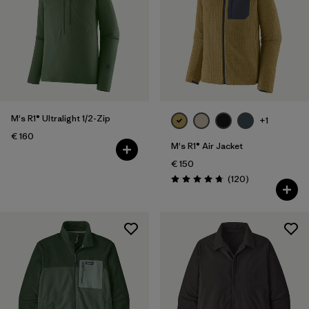
M's R1® Ultralight 1/2-Zip
+1
€ 160
M's R1® Air Jacket
€ 150
Recensioni
(120
)
Valutazione: 4.7 / 5