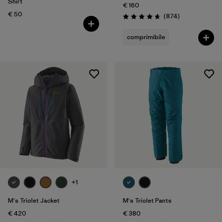
Shirt
€ 160
€ 50
Recensioni
(874
)
Valutazione: 4.7 / 5
comprimibile
+1
M's Triolet Jacket
M's Triolet Pants
€ 420
€ 380