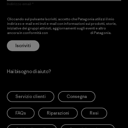
Indirizzo email
Cliccando sul pulsante Iscriviti, accetto che Patagonia utilizzi il mio
indirizzo e-mail e mi invii e-mail con informazioni sui prodotti, storie,
iniziative dei gruppi attivisti, aggiornamenti sugli eventi e altro
ancora in conformità con
l’Informativa sulla privacy
di Patagonia.
Iscriviti
Hai bisogno di aiuto?
Servizio clienti
Consegna
FAQs
Riparazioni
Resi