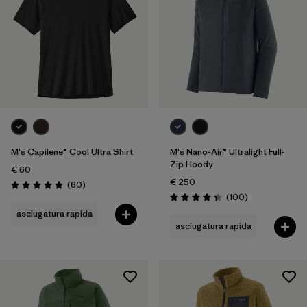
M's Capilene® Cool Ultra Shirt
M's Nano-Air® Ultralight Full-
Zip Hoody
€ 60
€ 250
Recensioni
(60
)
Valutazione: 4.8 / 5
Recensioni
(100
)
Valutazione: 4.3 / 5
asciugatura rapida
asciugatura rapida