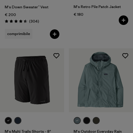
M's Retro Pile Patch Jacket
M's Down Sweater™ Vest
€ 180
€ 200
Recensioni
(304
)
Valutazione: 4.5 / 5
comprimibile
M's Multi Trails Shorts - 8"
M's Outdoor Everyday Rain