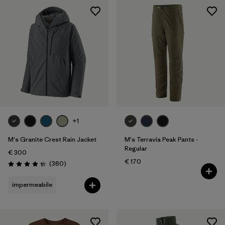
+1
M's Granite Crest Rain Jacket
M's Terravia Peak Pants -
Regular
€ 300
€ 170
Recensioni
(360
)
Valutazione: 4.3 / 5
impermeabile