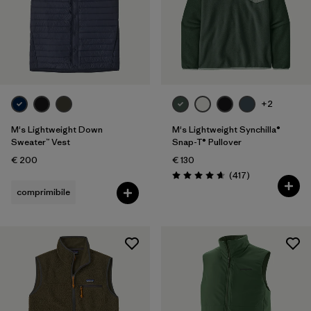
+2
M's Lightweight Down
M's Lightweight Synchilla®
Sweater™ Vest
Snap-T® Pullover
€ 200
€ 130
Recensioni
(417
)
Valutazione: 4.7 / 5
comprimibile