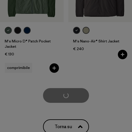
M's Micro D® Patch Pocket
M's Nano-Air® Shirt Jacket
Jacket
€ 240
€ 130
comprimibile
Carica di più
Torna su