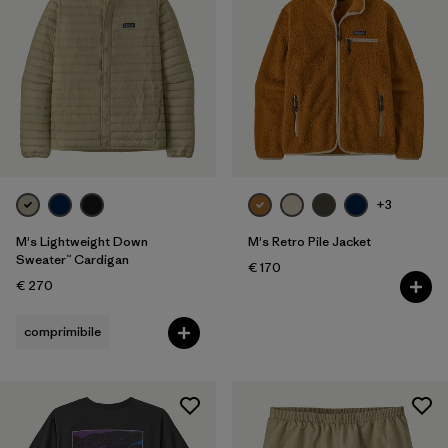
Filtra per
Vestibilità
Filtra per
Colore
Filtra per
Prezzo
Filtra per
Tessuto
+3
M's Lightweight Down
M's Retro Pile Jacket
Sweater™ Cardigan
€ 170
€ 270
comprimibile