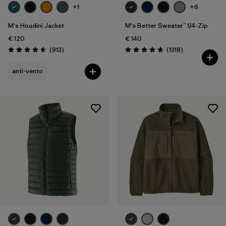
+1
+6
M's Houdini Jacket
M's Better Sweater™ 1/4-Zip
€ 120
€ 140
Recensioni
Recensioni
(913
)
(1318
)
Valutazione: 4.6 / 5
Valutazione: 4.8 / 5
anti-vento