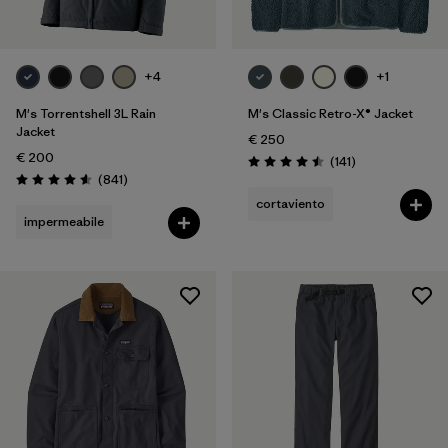
+4
+1
M's Torrentshell 3L Rain
M's Classic Retro-X® Jacket
Jacket
€ 250
€ 200
Recensioni
(141
)
Valutazione: 4.5 / 5
Recensioni
(841
)
Valutazione: 4.6 / 5
cortaviento
impermeabile