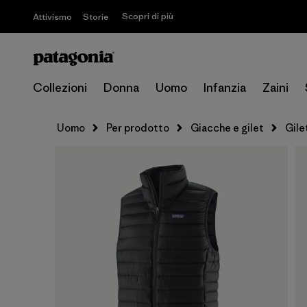
Scopri di più
Attivismo
Storie
Collezioni
Donna
Uomo
Infanzia
Zaini
Uomo
Per prodotto
Giacche e gilet
Gile