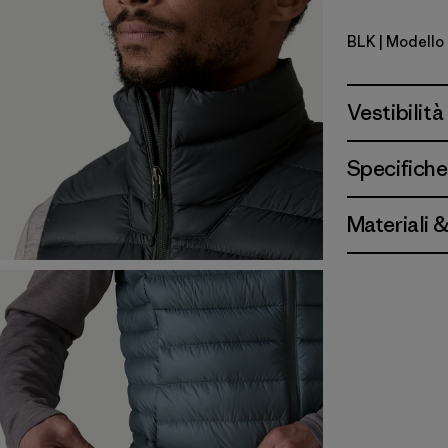
BLK
| Modello
Black
Vestibilità
Specifiche
Materiali 