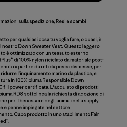
rmazioni sulla spedizione, Resi e scambi
etto per qualsiasi cosa tu voglia fare, o quasi, è
l nostro Down Sweater Vest. Questo leggero
nto è ottimizzato con un tessuto esterno
tPlus® di 100% nylon riciclato da materiale post-
enuto a partire da reti da pesca dismesse, per
 ridurre l'inquinamento marino da plastica, e
itura in 100% piuma Responsible Down
fill power certificata. L'acquisto di prodotti
n piuma RDS sottolinea la richiesta di adozione di
iche per il benessere degli animali nella supply
me e penne impiegate nel settore
mento. Capo prodotto in uno stabilimento Fair
ied™.