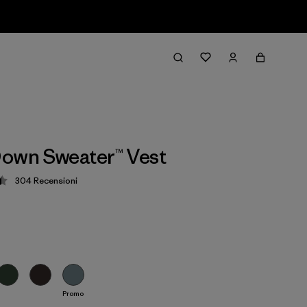
own Sweater™ Vest
304
Recensioni
zione: 4.5 / 5
Promo