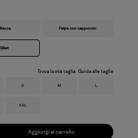
iacca
Felpa con cappuccio
Gilet
Trova la mia taglia
Guida alle taglie
Taglia
Taglia
Taglia
S
M
L
Taglia
XXL
Aggiungi al carrello