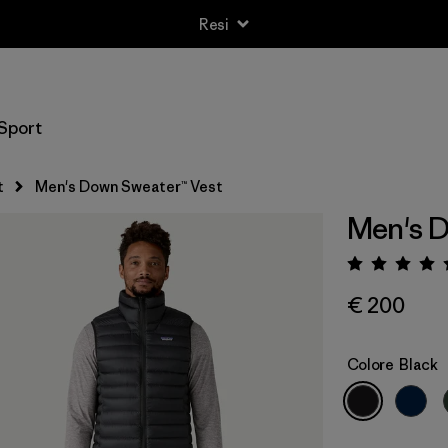
Resi
Sport
t
Men's Down Sweater™ Vest
Men's D
Valuta
€ 200
Colore
Black