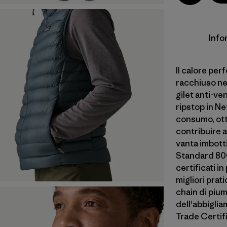
Info
Il calore perf
racchiuso ne
gilet anti-ve
ripstop in Ne
consumo, ott
contribuire a
vanta imbott
Standard 800 
certificati i
migliori prat
chain di piu
dell'abbiglia
Trade Certif