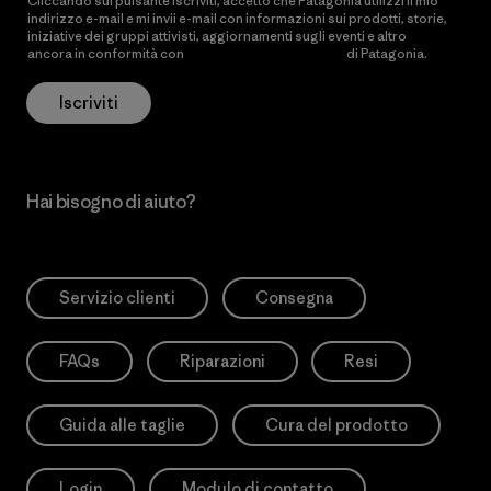
Cliccando sul pulsante Iscriviti, accetto che Patagonia utilizzi il mio
indirizzo e-mail e mi invii e-mail con informazioni sui prodotti, storie,
iniziative dei gruppi attivisti, aggiornamenti sugli eventi e altro
ancora in conformità con
l’Informativa sulla privacy
di Patagonia.
Iscriviti
Hai bisogno di aiuto?
Servizio clienti
Consegna
FAQs
Riparazioni
Resi
Guida alle taglie
Cura del prodotto
Login
Modulo di contatto