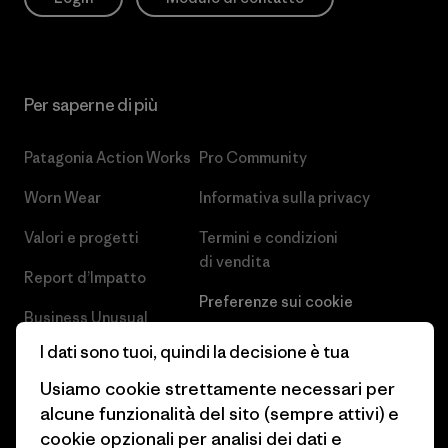
Per saperne di più
Patagonia Action Works
Pro Community
Worn Wear
Informativa sulla privacy
Valori e progetti
Termini e condizioni
di vendita
Report d’Impatto
Preferenze sui cookie
Business Unusual
Lavora con noi
I dati sono tuoi, quindi la decisione è tua
Obiettivi climatici
Stampa e media
Usiamo cookie strettamente necessari per
1% For The Planet
alcune funzionalità del sito (sempre attivi) e
Industry program
cookie opzionali per analisi dei dati e
Come finanziamo