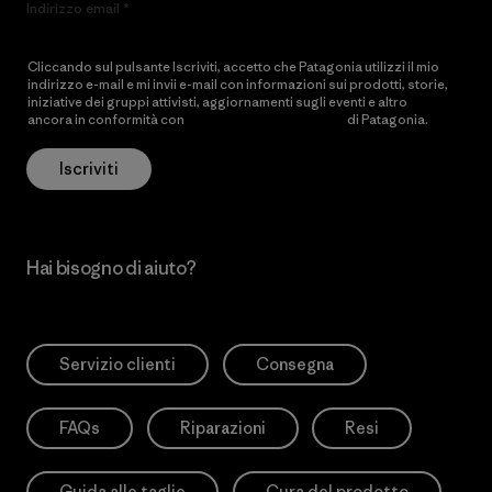
Indirizzo email
Cliccando sul pulsante Iscriviti, accetto che Patagonia utilizzi il mio
indirizzo e-mail e mi invii e-mail con informazioni sui prodotti, storie,
iniziative dei gruppi attivisti, aggiornamenti sugli eventi e altro
ancora in conformità con
l’Informativa sulla privacy
di Patagonia.
Iscriviti
Hai bisogno di aiuto?
Servizio clienti
Consegna
FAQs
Riparazioni
Resi
Guida alle taglie
Cura del prodotto