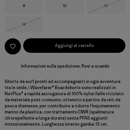
Taglia
Taglia
Taglia
8
10
12
Esaurito
Taglia
14
Esaurito
Aggiungi al carrello
Informazioni sulla spedizione, Resi e scambi
Shorts da surf pronti ad accompagnarti in ogni avventura
tra le onde, i Wavefarer® Boardshorts sono realizzati in
NetPlus® a rapida asciugatura di 100% nylon faille riciclato
da materiale post-consumo, ottenuto a partire da reti da
pesca dismesse, per contribuire a ridurre l'inquinamento
marino da plastica, con trattamento DWR (spalmatura
idrorepellente a lunga durata) senza PFAS aggiunti
intenzionalmente. Lunghezza interno gamba: 13 cm.