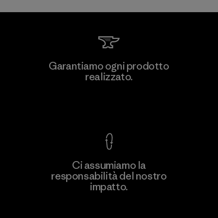
Viet Tien Garment JSC
Garantiamo ogni prodotto
realizzato.
Factory
M
Garanzia Corazzata
Ci assumiamo la
responsabilità del nostro
Scopri di più
impatto.
Scopri di più sulla nostra impronta