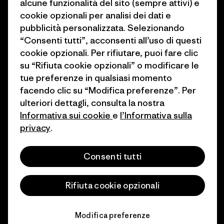
alcune funzionalità del sito (sempre attivi) e
1% For The Planet
cookie opzionali per analisi dei dati e
Industry program
Come finanziamo
pubblicità personalizzata. Selezionando
Programma di affiliazione
“Consenti tutti”, acconsenti all’uso di questi
Buoni regalo
cookie opzionali. Per rifiutare, puoi fare clic
Patagonia Italia Mappa del sito
su “Rifiuta cookie opzionali” o modificare le
Trova un negozio
tue preferenze in qualsiasi momento
facendo clic su “Modifica preferenze”. Per
ulteriori dettagli, consulta la nostra
Informativa sui cookie
e
l’Informativa sulla
privacy
.
© 2026 Patagonia, Inc. All Rights Reserved.
Consenti tutti
italiano
Rifiuta cookie opzionali
Modifica preferenze