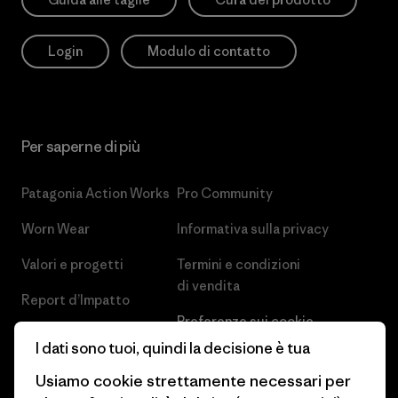
Login
Modulo di contatto
Per saperne di più
Patagonia Action Works
Pro Community
Worn Wear
Informativa sulla privacy
Valori e progetti
Termini e condizioni
di vendita
Report d’Impatto
Preferenze sui cookie
Business Unusual
I dati sono tuoi, quindi la decisione è tua
Lavora con noi
Obiettivi climatici
Usiamo cookie strettamente necessari per
Stampa e media