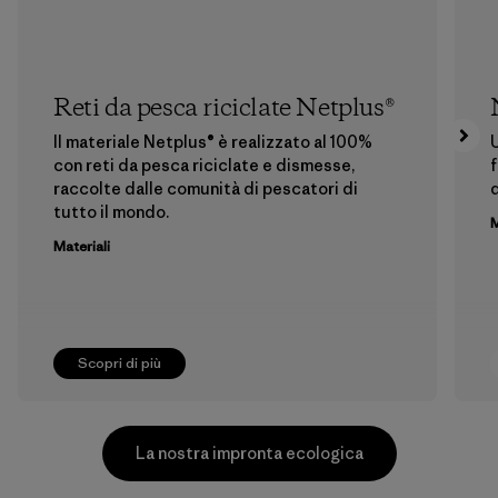
Reti da pesca riciclate Netplus®
Il materiale Netplus® è realizzato al 100%
U
con reti da pesca riciclate e dismesse,
f
raccolte dalle comunità di pescatori di
tutto il mondo.
M
Materiali
Scopri di più
La nostra impronta ecologica