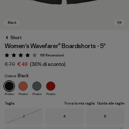
Short
Women's Wavefarer® Boardshorts - 5"
118
Recensioni
Valutazione: 4 / 5
€ 70
€ 49
(30% di sconto)
Black
Colore
Black
Promo
Promo
Promo
Promo
Taglia
Trova la mia taglia
Guida alle taglie
Taglia
Taglia
Taglia
2
4
6
Esaurito