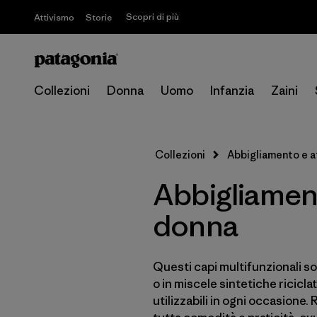
Scopri di più
Attivismo
Storie
Collezioni
Donna
Uomo
Infanzia
Zaini
Collezioni
Abbigliamento e a
Abbigliament
donna
Questi capi multifunzionali son
o in miscele sintetiche ricicla
utilizzabili in ogni occasione. 