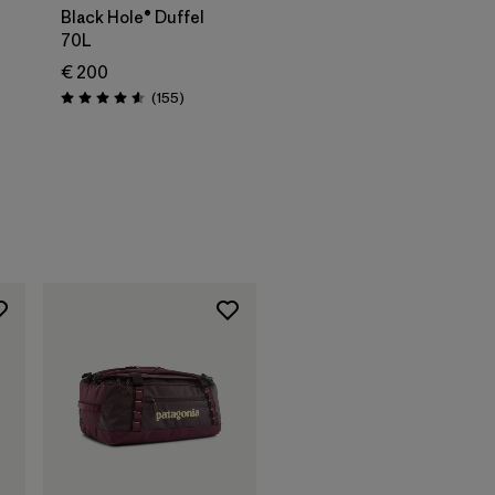
Black Hole® Duffel
70L
€ 200
oni
Recensioni
(155
)
Valutazione: 4.6 / 5
Aggiungi al