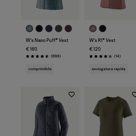
W's Nano Puff® Vest
W's R1® Vest
€ 160
€ 120
Recensioni
Recensio
(888
)
(14
)
Valutazione: 4.6 / 5
Valutazione: 4.4 / 5
comprimibile
asciugatura rapida