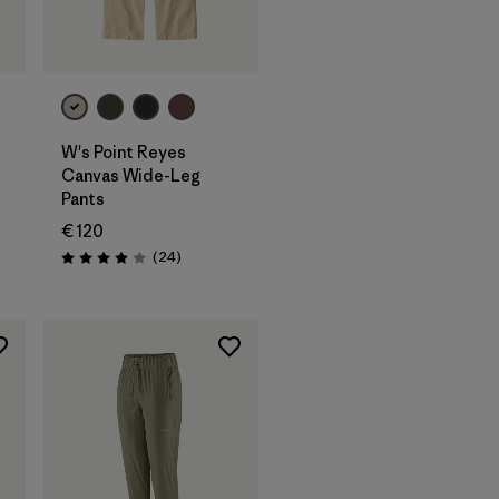
W's Point Reyes
Canvas Wide-Leg
Pants
ni
€ 120
Recensioni
(24
)
Valutazione: 3.9 / 5