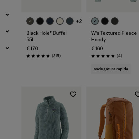
carrello
+2
Black Hole® Duffel
W's Textured Fleece
55L
Hoody
€ 170
€ 160
Recensioni
Recension
(315
)
(4
)
Valutazione: 4.7 / 5
Valutazione: 4.8 / 5
asciugatura rapida