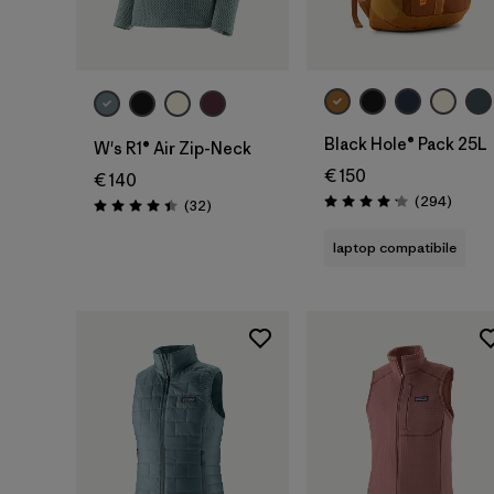
Aggiungi al
carrello
Black Hole® Pack 25L
W's R1® Air Zip-Neck
€ 150
€ 140
Recens
(294
)
Recensioni
(32
)
Valutazione: 4.2 / 5
Valutazione: 4.4 / 5
laptop compatibile