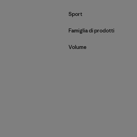
Filtra per
Sport
Filtra per
Famiglia di prodotti
Filtra per
Volume