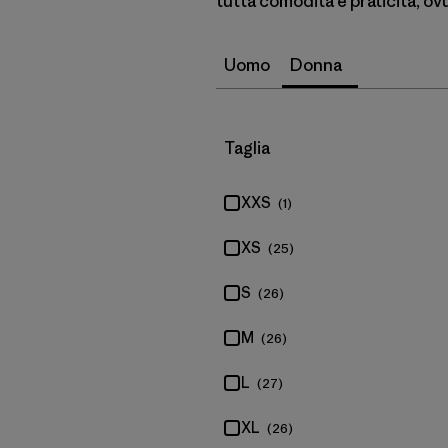
tutta comodità e praticità, o
Uomo
Donna
Filtra per
Taglia
XXS
(1)
XS
(25)
S
(26)
M
(26)
L
(27)
XL
(26)