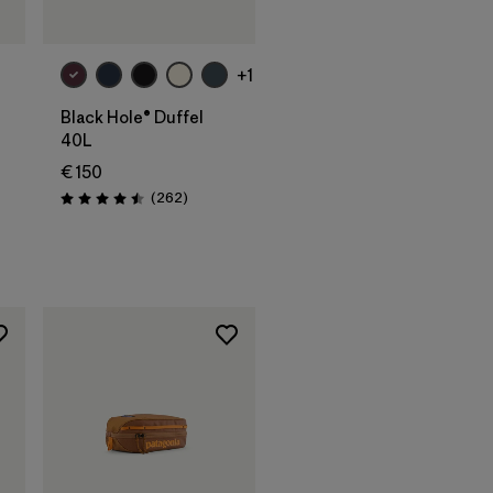
carrello
+1
Black Hole® Duffel
40L
€ 150
i
Recensioni
(262
)
Valutazione: 4.5 / 5