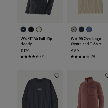
W's R1® Air Full-Zip
W's '95 Oval Logo
Hoody
Oversized T-Shirt
€ 170
€ 50
Recensioni
Recension
(71
)
(6
)
Valutazione: 4.5 / 5
Valutazione: 4.2 / 5