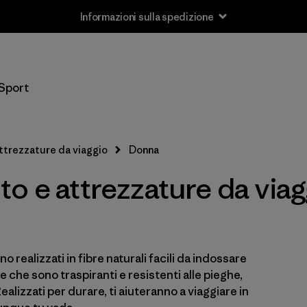
Informazioni sulla spedizione
Filtra per
Taglia
Sport
XXS
(1)
XS
(25)
ttrezzature da viaggio
Donna
S
(26)
o e attrezzature da viag
M
(26)
L
(27)
o realizzati in fibre naturali facili da indossare
XL
(26)
te che sono traspiranti e resistenti alle pieghe,
XXL
Realizzati per durare, ti aiuteranno a viaggiare in
(11)