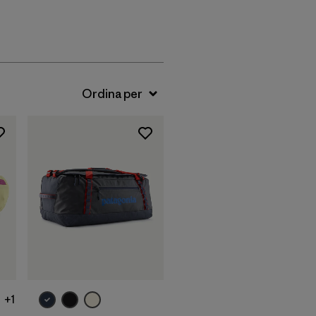
Aggiungi al
carrello
+1