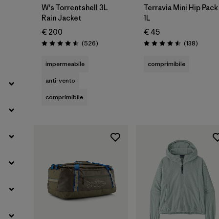
W's Torrentshell 3L
Terravia Mini Hip Pack
Rain Jacket
1L
Filtra per
Famiglia di prodotti
€ 200
€ 45
Recensioni
Recensi
(526
)
(138
)
Valutazione: 4.6 / 5
Valutazione: 4.5 / 5
Filtra per
Volume
impermeabile
comprimibile
anti-vento
comprimibile
Aggiungi al