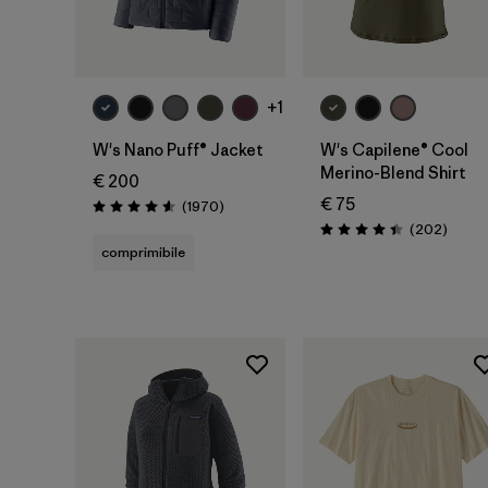
+1
W's Nano Puff® Jacket
W's Capilene® Cool
Merino-Blend Shirt
€ 200
€ 75
Recensioni
(1970
)
Valutazione: 4.6 / 5
Recens
(202
)
Valutazione: 4.4 / 5
comprimibile