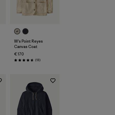
W's Point Reyes
Canvas Coat
€ 170
i
Recensioni
(13
)
Valutazione: 4.7 / 5