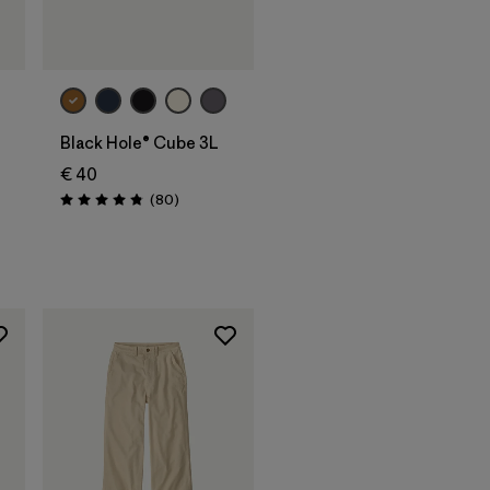
Aggiungi al
carrello
Black Hole® Cube 3L
€ 40
ioni
Recensioni
(80
)
Valutazione: 4.8 / 5