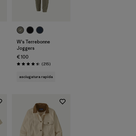
W's Terrebonne
Joggers
€ 100
ioni
Recensioni
(215
)
Valutazione: 4.4 / 5
asciugatura rapida