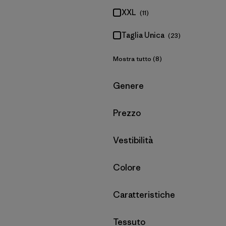
XXL
(11)
Taglia Unica
(23)
Mostra tutto (8)
Filtra per
Genere
Filtra per
Prezzo
Filtra per
Vestibilità
Filtra per
Colore
Filtra per
Caratteristiche
Filtra per
Tessuto