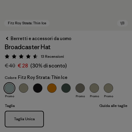
Berretti e accessori da uomo
Broadcaster Hat
13
Recensioni
Valutazione: 4.5 / 5
€ 40
€ 28
(30% di sconto)
Fitz Roy Strata: Thin Ice
Colore
Fitz Roy Strata: Thin Ice
Promo
Promo
Promo
Promo
Taglia
Guida alle taglie
Taglia
Taglia Unica