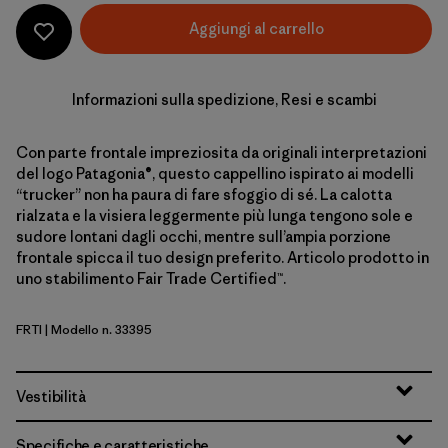
Aggiungi al carrello
Informazioni sulla spedizione, Resi e scambi
Con parte frontale impreziosita da originali interpretazioni
del logo Patagonia®, questo cappellino ispirato ai modelli
“trucker” non ha paura di fare sfoggio di sé. La calotta
rialzata e la visiera leggermente più lunga tengono sole e
sudore lontani dagli occhi, mentre sull’ampia porzione
frontale spicca il tuo design preferito. Articolo prodotto in
uno stabilimento Fair Trade Certified™.
FRTI
| Modello n. 33395
Fitz Roy Strata: Thin Ice
Vestibilità
Specifiche e caratteristiche