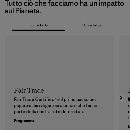
Tutto ciò che facciamo ha un impatto
sul Pianeta.
Com’è fatto
Dov’è fatto
Fair Trade
Fair Trade Certified™ è il primo passo per
I
pagare salari dignitosi a coloro che fanno
c
parte della nostra rete di fornitura.
r
t
Programma
M