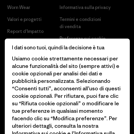
Worn Wear
Informativa sulla privacy
Valori e progetti
Termini e condizioni
di vendita
Report d’Impatto
Preferenze sui cookie
Business Unusual
I dati sono tuoi, quindi la decisione è tua
Lavora con noi
Obiettivi climatici
Usiamo cookie strettamente necessari per
Stampa e media
alcune funzionalità del sito (sempre attivi) e
1% For The Planet
cookie opzionali per analisi dei dati e
Industry program
Come finanziamo
pubblicità personalizzata. Selezionando
Programma di affiliazione
“Consenti tutti”, acconsenti all’uso di questi
Buoni regalo
cookie opzionali. Per rifiutare, puoi fare clic
Patagonia Italia Mappa del sito
su “Rifiuta cookie opzionali” o modificare le
Trova un negozio
tue preferenze in qualsiasi momento
facendo clic su “Modifica preferenze”. Per
ulteriori dettagli, consulta la nostra
Informativa sui cookie
e
l’Informativa sulla