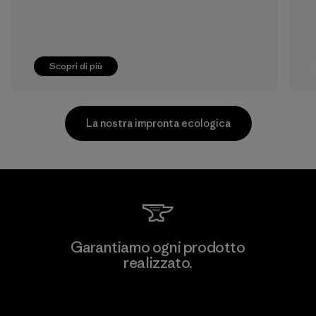
Scopri di più
La nostra impronta ecologica
Formosa Taffeta Co., Ltd.
Garantiamo ogni prodotto
realizzato.
Material-supplier
F
Garanzia Corazzata