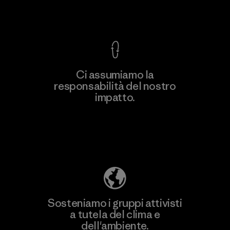
Garanzia Corazzata
Ci assumiamo la
responsabilità del nostro
Scopri di più
impatto.
Scopri di più sulla nostra impronta
ecologica
Sosteniamo i gruppi attivisti
a tutela del clima e
dell'ambiente.