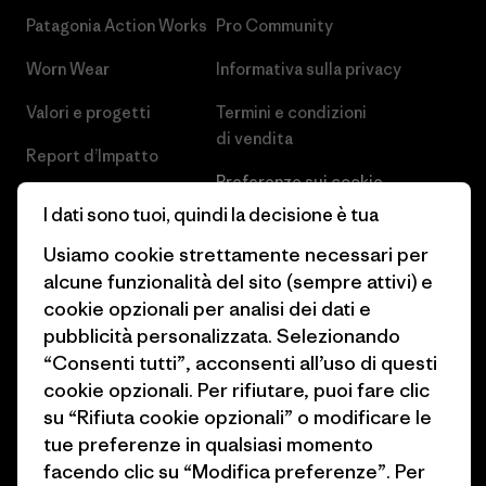
Patagonia Action Works
Pro Community
Worn Wear
Informativa sulla privacy
Valori e progetti
Termini e condizioni
di vendita
Report d’Impatto
Preferenze sui cookie
Business Unusual
I dati sono tuoi, quindi la decisione è tua
Lavora con noi
Obiettivi climatici
Usiamo cookie strettamente necessari per
Stampa e media
alcune funzionalità del sito (sempre attivi) e
1% For The Planet
cookie opzionali per analisi dei dati e
Industry program
Come finanziamo
pubblicità personalizzata. Selezionando
Programma di affiliazione
“Consenti tutti”, acconsenti all’uso di questi
Buoni regalo
cookie opzionali. Per rifiutare, puoi fare clic
Patagonia Italia Mappa del sito
su “Rifiuta cookie opzionali” o modificare le
Trova un negozio
tue preferenze in qualsiasi momento
facendo clic su “Modifica preferenze”. Per