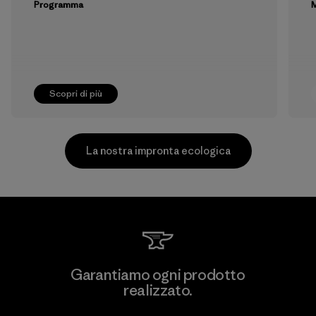
Programma
M
Scopri di più
La nostra impronta ecologica
Greentech Headgear Company
Garantiamo ogni prodotto
Limited - Dong Nai
realizzato.
Factory