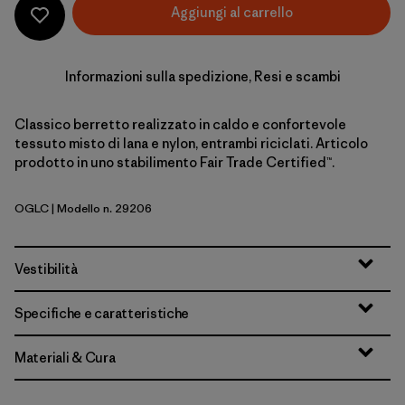
Aggiungi al carrello
Informazioni sulla spedizione, Resi e scambi
Classico berretto realizzato in caldo e confortevole
tessuto misto di lana e nylon, entrambi riciclati. Articolo
prodotto in uno stabilimento Fair Trade Certified™.
OGLC
| Modello n. 29206
OG Legacy Label: Crisp Grey
Vestibilità
Specifiche e caratteristiche
Materiali & Cura