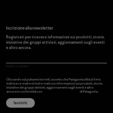
Scopri di più sul nostro impegno
Iscrizione alla newsletter
Registrati per ricevere informazioni sui prodotti, storie,
iniziative dei gruppi attivisti, aggiornamenti sugli eventi
e altro ancora.
Indirizzo email
Cliccando sul pulsante Iscriviti, accetto che Patagonia utilizzi il mio
indirizzo e-mail e mi invii e-mail con informazioni sui prodotti, storie,
iniziative dei gruppi attivisti, aggiornamenti sugli eventi e altro
ancora in conformità con
l’Informativa sulla privacy
di Patagonia.
Iscriviti