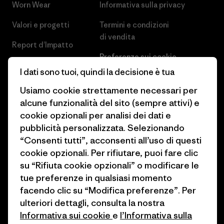
Worn Wear
Informativa sulla privacy
Valori e progetti
Termini e condizioni
di vendita
Report d’Impatto
Preferenze sui cookie
Business Unusual
I dati sono tuoi, quindi la decisione è tua
Lavora con noi
Obiettivi climatici
Usiamo cookie strettamente necessari per
Stampa e media
alcune funzionalità del sito (sempre attivi) e
1% For The Planet
cookie opzionali per analisi dei dati e
Industry program
Come finanziamo
pubblicità personalizzata. Selezionando
Programma di affiliazione
“Consenti tutti”, acconsenti all’uso di questi
Buoni regalo
cookie opzionali. Per rifiutare, puoi fare clic
Patagonia Italia Mappa del sito
su “Rifiuta cookie opzionali” o modificare le
Trova un negozio
tue preferenze in qualsiasi momento
facendo clic su “Modifica preferenze”. Per
ulteriori dettagli, consulta la nostra
Informativa sui cookie
e
l’Informativa sulla