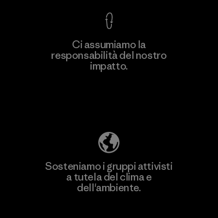
Ci assumiamo la
responsabilità del nostro
Scopri di più
impatto.
Scopri di più sulla nostra impronta
ecologica
Sosteniamo i gruppi attivisti
a tutela del clima e
dell'ambiente.
Visita Patagonia Action Works