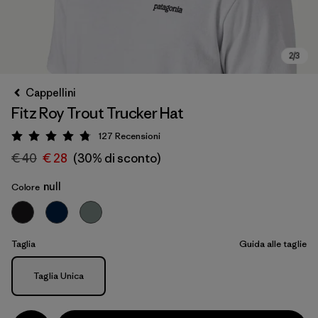
Cappellini
Fitz Roy Trout Trucker Hat
127
Recensioni
Valutazione: 4.8 / 5
€ 40
€ 28
(30% di sconto)
null
Colore
Taglia
Guida alle taglie
Taglia
Taglia Unica