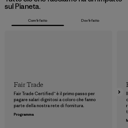
sul Pianeta.
Com’è fatto
Dov’è fatto
Fair Trade
Fair Trade Certified™ è il primo passo per
I
pagare salari dignitosi a coloro che fanno
c
parte della nostra rete di fornitura.
r
t
Programma
M