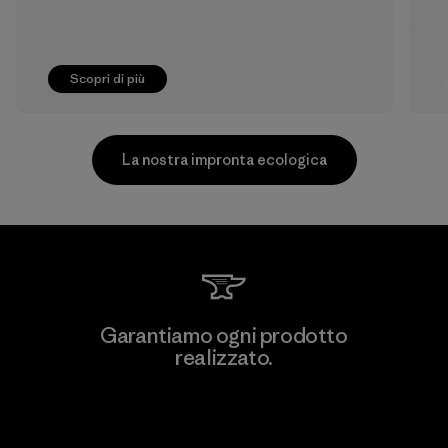
Scopri di più
La nostra impronta ecologica
Greentech Headgear Company
Garantiamo ogni prodotto
Limited - Chau Duc
realizzato.
Factory
Garanzia Corazzata