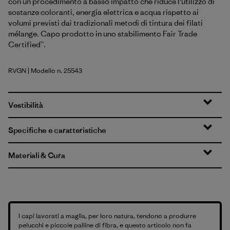
con un procedimento a basso impatto che riduce l'utilizzo di
sostanze coloranti, energia elettrica e acqua rispetto ai
volumi previsti dai tradizionali metodi di tintura dei filati
mélange. Capo prodotto in uno stabilimento Fair Trade
Certified™.
RVGN
| Modello n. 25543
River Rock Green
Vestibilità
Specifiche e caratteristiche
Materiali & Cura
I capi lavorati a maglia, per loro natura, tendono a produrre
pelucchi e piccole palline di fibra, e questo articolo non fa