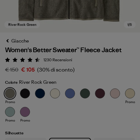
Giacche
Women's Better Sweater™ Fleece Jacket
1230
Recensioni
Valutazione: 4.5 / 5
€ 150
€ 105
(30% di sconto)
River Rock Green
Colore
River Rock Green
Promo
Promo
Promo
Promo
Silhouette