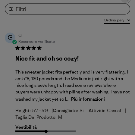
Cerca recensioni
Filtri
Ordina per
:
G.
G
Recensore verificato
Nice fit and oh so cozy!
This sweater jacket fits perfectly and is very flattering. I
am 5”8, 130 pounds and the Medium is just right with a
nice long sleeve length. I read some reviews where
buyers were unhappy with piling after washing. I have not
washed my jacket yet so I...
Più informazioni
|
|
|
Height:
5'7 - 5'9
Consigliato:
Si
Attività:
Casual
Taglia Del Prodotto:
M
Vestibilità