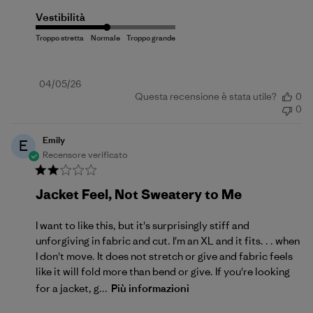
Vestibilità
Data
04/05/26
Questa recensione è stata utile?
0
di
0
pubblicazione
Emily
E
Recensore verificato
Jacket Feel, Not Sweatery to Me
I want to like this, but it's surprisingly stiff and
unforgiving in fabric and cut. I'm an XL and it fits. . . when
I don't move. It does not stretch or give and fabric feels
like it will fold more than bend or give. If you're looking
for a jacket, g...
Più informazioni