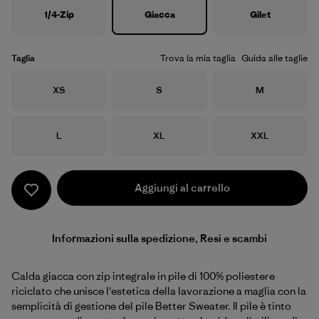
1/4-Zip
Giacca
Gilet
Taglia
Trova la mia taglia
Guida alle taglie
Taglia
Taglia
Taglia
XS
S
M
Taglia
Taglia
Taglia
L
XL
XXL
Aggiungi al carrello
Informazioni sulla spedizione, Resi e scambi
Calda giacca con zip integrale in pile di 100% poliestere
riciclato che unisce l'estetica della lavorazione a maglia con la
semplicità di gestione del pile Better Sweater. Il pile è tinto