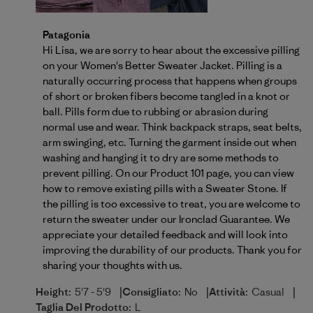
Commenti del proprietario del negozio sulla recensi
Patagonia
Hi Lisa, we are sorry to hear about the excessive pilling 
on your Women's Better Sweater Jacket. Pilling is a 
naturally occurring process that happens when groups 
of short or broken fibers become tangled in a knot or 
ball. Pills form due to rubbing or abrasion during 
normal use and wear. Think backpack straps, seat belts, 
arm swinging, etc. Turning the garment inside out when 
washing and hanging it to dry are some methods to 
prevent pilling. On our Product 101 page, you can view 
how to remove existing pills with a 
Sweater Stone
. If 
the pilling is too excessive to treat, you are welcome to 
return the sweater under our Ironclad Guarantee. We 
appreciate your detailed feedback and will look into 
improving the durability of our products. Thank you for 
sharing your thoughts with us.
|
|
|
Height:
5'7 - 5'9
Consigliato:
No
Attività:
Casual
Taglia Del Prodotto:
L