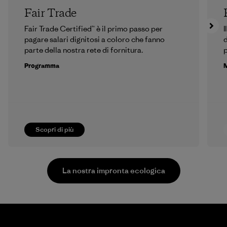
Fair Trade
Fair Trade Certified™ è il primo passo per
I
pagare salari dignitosi a coloro che fanno
d
parte della nostra rete di fornitura.
p
Programma
M
Scopri di più
La nostra impronta ecologica