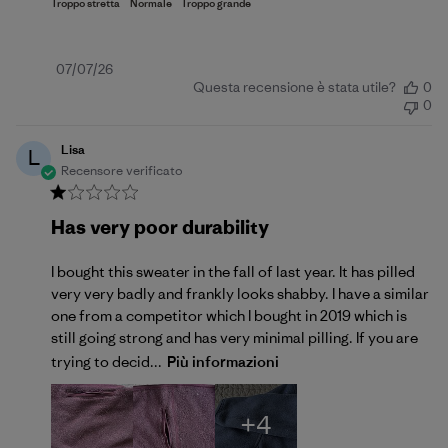
Data
07/07/26
Questa recensione è stata utile?
0
di
0
pubblicazione
Lisa
L
Recensore verificato
Has very poor durability
I bought this sweater in the fall of last year. It has pilled
very very badly and frankly looks shabby. I have a similar
one from a competitor which I bought in 2019 which is
still going strong and has very minimal pilling. If you are
trying to decid...
Più informazioni
+4