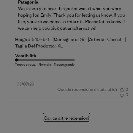
Commenti del proprietario del negozio sulla recensi
Patagonia
We're sorry to hear this jacket wasn't what you were 
hoping for, Emily! Thank you for letting us know. If you 
like, you are welcome to 
return
 it. Please let us know if 
we can help you pick out an alternative!
|
|
|
Height:
5'10 - 6'0
Consigliato:
Si
Attività:
Casual
Taglia Del Prodotto:
XL
Vestibilità
Data
03/07/26
Questa recensione è stata utile?
0
di
0
pubblicazione
Carica altre recensioni