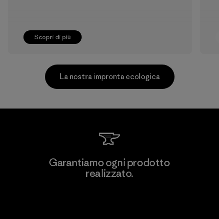
Scopri di più
La nostra impronta ecologica
CKT Apparel (Pvt) Ltd. -
Garantiamo ogni prodotto
Agalawatte
realizzato.
M
Factory
Garanzia Corazzata