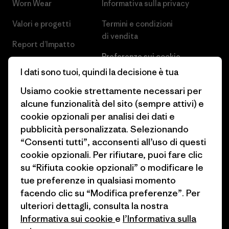
Worn Wear
Informativa sulla privacy
Valori e progetti
Termini e condizioni
di vendita
Report d’Impatto
Preferenze sui cookie
Business Unusual
I dati sono tuoi, quindi la decisione è tua
Lavora con noi
Obiettivi climatici
Usiamo cookie strettamente necessari per
Stampa e media
alcune funzionalità del sito (sempre attivi) e
1% For The Planet
cookie opzionali per analisi dei dati e
Industry program
Come finanziamo
pubblicità personalizzata. Selezionando
Programma di affiliazione
“Consenti tutti”, acconsenti all’uso di questi
Buoni regalo
cookie opzionali. Per rifiutare, puoi fare clic
Patagonia Italia Mappa del sito
su “Rifiuta cookie opzionali” o modificare le
Trova un negozio
tue preferenze in qualsiasi momento
facendo clic su “Modifica preferenze”. Per
ulteriori dettagli, consulta la nostra
Informativa sui cookie
e
l’Informativa sulla