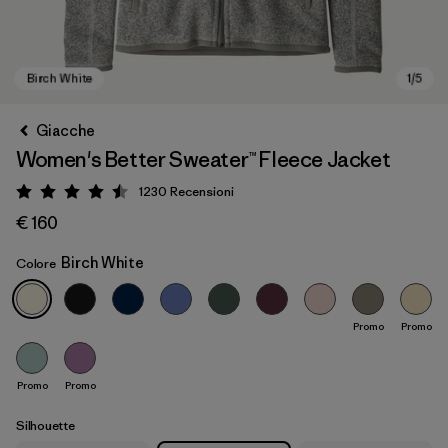
Giacche
Women's Better Sweater™ Fleece Jacket
1230
Recensioni
Valutazione: 4.5 / 5
€ 160
Birch White
Colore
Birch White
Promo
Promo
Promo
Promo
Silhouette