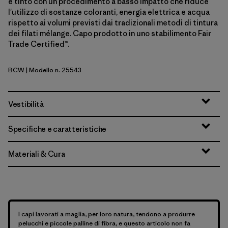
è tinto con un procedimento a basso impatto che riduce
l'utilizzo di sostanze coloranti, energia elettrica e acqua
rispetto ai volumi previsti dai tradizionali metodi di tintura
dei filati mélange. Capo prodotto in uno stabilimento Fair
Trade Certified™.
BCW
| Modello n. 25543
Birch White
Vestibilità
Specifiche e caratteristiche
Materiali & Cura
I capi lavorati a maglia, per loro natura, tendono a produrre
pelucchi e piccole palline di fibra, e questo articolo non fa