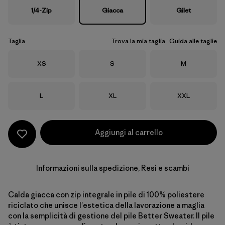
1/4-Zip
Giacca
Gilet
Taglia
Trova la mia taglia
Guida alle taglie
Taglia
Taglia
Taglia
XS
S
M
Taglia
Taglia
Taglia
L
XL
XXL
Aggiungi al carrello
Informazioni sulla spedizione, Resi e scambi
Calda giacca con zip integrale in pile di 100% poliestere
riciclato che unisce l'estetica della lavorazione a maglia
con la semplicità di gestione del pile Better Sweater. Il pile