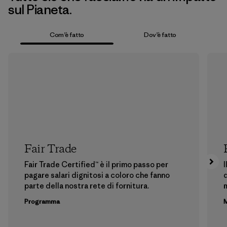
sul Pianeta.
Com’è fatto
Dov’è fatto
Fair Trade
Fair Trade Certified™ è il primo passo per
I
pagare salari dignitosi a coloro che fanno
d
parte della nostra rete di fornitura.
m
Programma
M