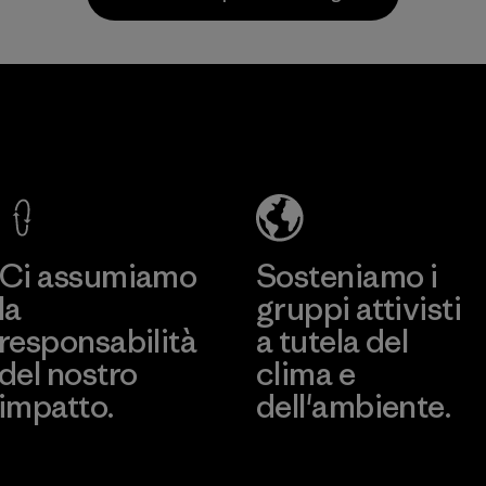
Materiali
CKT Apparel
Kingwhale
(Pvt) Ltd. -
Industries
Agalawatte
Corp.
Factory
Material-supplier
Scopri di più
Scopri di più
Ci assumiamo
Sosteniamo i
la
gruppi attivisti
responsabilità
a tutela del
del nostro
clima e
impatto.
dell'ambiente.
Scopri di più sulla nostra
Visita Patagonia Action