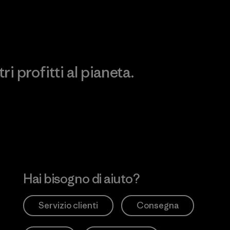
impronta ecologica
Works
i profitti al pianeta.
no
Hai bisogno di aiuto?
Servizio clienti
Consegna