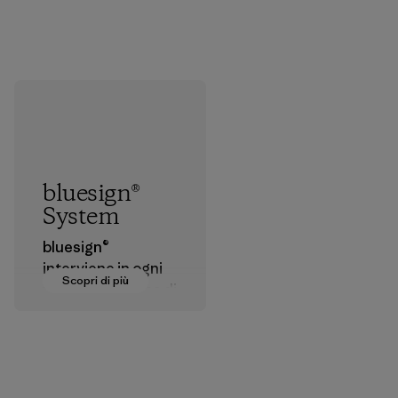
bluesign®
System
bluesign®
interviene in ogni
Scopri di più
fase della catena di
produzione dei
materiali tessili allo
scopo di approvare
agenti chimici,
processi, materiali