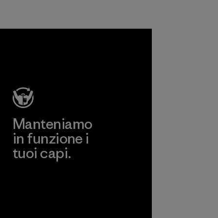
e prodotti che
risultino non
dannosi per
l'ambiente, per i
lavoratori e per i
clienti finali.
Programma
Manteniamo
in funzione i
tuoi capi.
Worn Wear