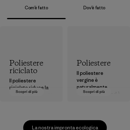
Com’è fatto
Dov’è fatto
Poliestere
Poliestere
riciclato
Il poliestere
vergine è
Il poliestere
naturalmente
riciclato riduce la
Scopri di più
Scopri di più
idrorepellente ed è
nostra dipendenza
noto per le sue
dal petrolio come
ottime prestazioni
fonte di materia
per attività
prima.
all'aperto.
Materiali
La nostra impronta ecologica