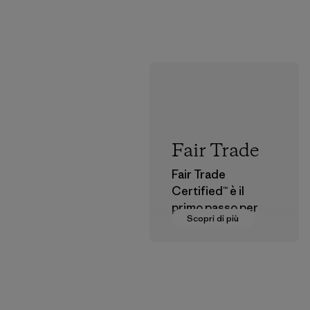
Fair Trade
Fair Trade
Certified™ è il
primo passo per
Scopri di più
pagare salari
dignitosi a coloro
che fanno parte
della nostra rete di
fornitura.