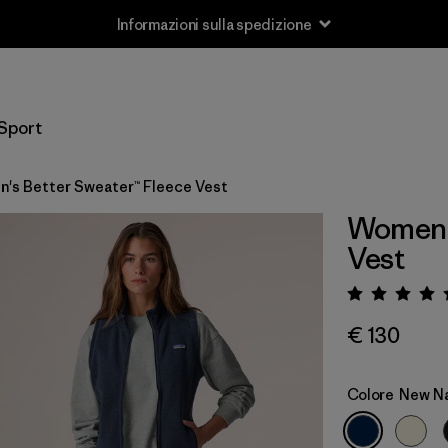
Informazioni sulla spedizione
Sport
's Better Sweater™ Fleece Vest
Women's
Vest
Valuta
€ 130
Colore
New N