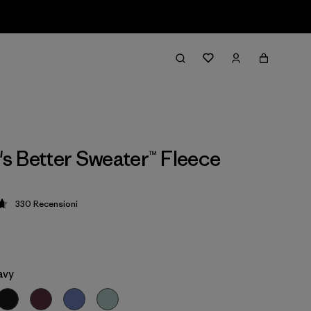
 Better Sweater™ Fleece
330
Recensioni
zione: 4.7 / 5
avy