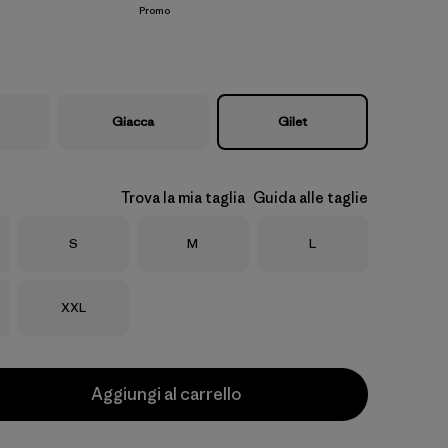
Promo
Giacca
Gilet
Trova la mia taglia
Guida alle taglie
Taglia
Taglia
Taglia
S
M
L
Taglia
XXL
Aggiungi al carrello