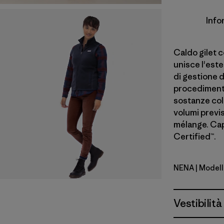
Info
Caldo gilet c
unisce l'este
di gestione de
procedimento 
sostanze colo
volumi previst
mélange. Cap
Certified™.
NENA
| Modell
New Navy
Vestibilità