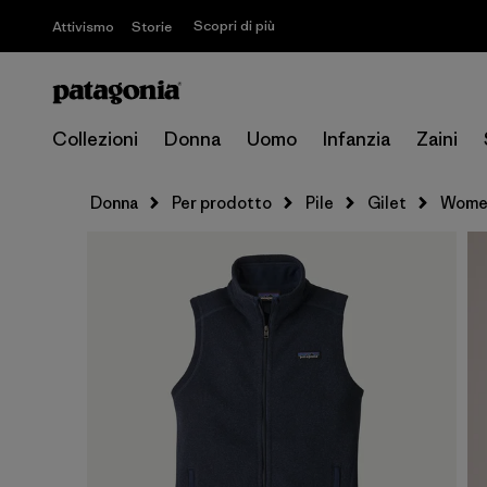
Scopri di più
Attivismo
Storie
Collezioni
Donna
Uomo
Infanzia
Zaini
Donna
Per prodotto
Pile
Gilet
Women