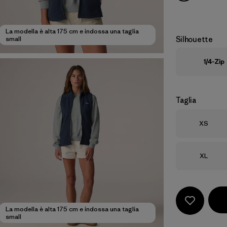
La modella è alta 175 cm e indossa una taglia
Silhouette
small
1/4-Zip
Taglia
Taglia
XS
Taglia
XL
La modella è alta 175 cm e indossa una taglia
small