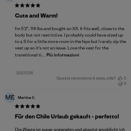
Cute and Warm!
I'm 5'2", 114 lbs and bought an XS. It fits well, close to the
body but not restrictive. I probably could have sized up
to a S for a little more room in the hips but I rarely zip the
vest up so it's not an issue. Love the vest for the
transitional ti...
Più informazioni
Data
20/07/26
Questa recensione è stata utile?
0
di
0
pubblicazione
ME
Martina E.
Für den Chile Urlaub gekauft - perfetto!
Die Weste ist super angenehm und absolut winddicht ich