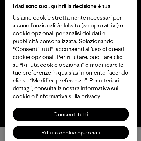
Programma di affiliazione
Buoni regalo
I dati sono tuoi, quindi la decisione è tua
Patagonia Italia Mappa del sito
Usiamo cookie strettamente necessari per
Trova un negozio
alcune funzionalità del sito (sempre attivi) e
cookie opzionali per analisi dei dati e
pubblicità personalizzata. Selezionando
“Consenti tutti”, acconsenti all’uso di questi
cookie opzionali. Per rifiutare, puoi fare clic
© 2026 Patagonia, Inc. All Rights Reserved.
su “Rifiuta cookie opzionali” o modificare le
tue preferenze in qualsiasi momento facendo
clic su “Modifica preferenze”. Per ulteriori
italiano
dettagli, consulta la nostra
Informativa sui
cookie
e
l’Informativa sulla privacy
.
Consenti tutti
Rifiuta cookie opzionali