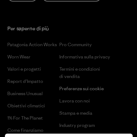
Per saperne di più
Patagonia Action Works
Pro Community
Worn Wear
Informativa sulla privacy
Valori e progetti
Termini e condizioni
di vendita
Report d’Impatto
Preferenze sui cookie
Business Unusual
Lavora con noi
Obiettivi climatici
Stampa e media
1% For The Planet
Industry program
Come finanziamo