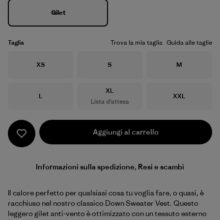
Gilet
Taglia
Trova la mia taglia
Guida alle taglie
Taglia
Taglia
Taglia
XS
S
M
Taglia
XL
Taglia
Taglia
L
XXL
Lista d’attesa
Aggiungi al carrello
Informazioni sulla spedizione, Resi e scambi
Il calore perfetto per qualsiasi cosa tu voglia fare, o quasi, è
racchiuso nel nostro classico Down Sweater Vest. Questo
leggero gilet anti-vento è ottimizzato con un tessuto esterno