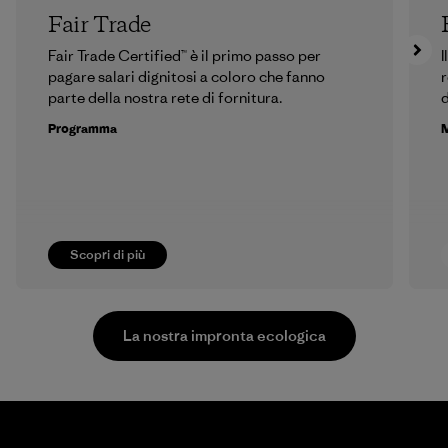
Fair Trade
Fair Trade Certified™ è il primo passo per
I
pagare salari dignitosi a coloro che fanno
r
parte della nostra rete di fornitura.
d
Programma
M
Scopri di più
La nostra impronta ecologica