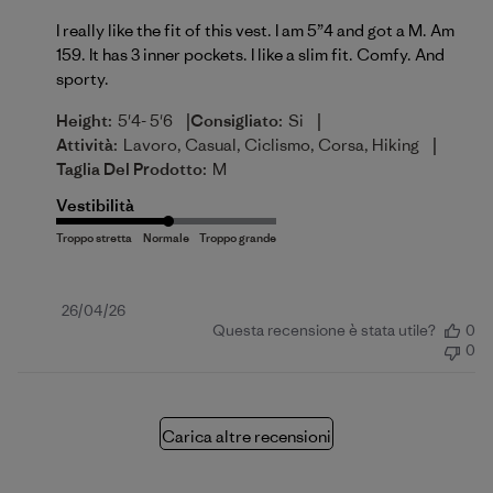
I really like the fit of this vest. I am 5”4 and got a M. Am
159. It has 3 inner pockets. I like a slim fit. Comfy. And
sporty.
|
|
Height:
5'4- 5'6
Consigliato:
Si
|
Attività:
Lavoro, Casual, Ciclismo, Corsa, Hiking
Taglia Del Prodotto:
M
Vestibilità
Data
26/04/26
Questa recensione è stata utile?
0
di
0
pubblicazione
Carica altre recensioni