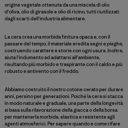
origine vegetale ottenuta da una miscela di olio
d'oliva, olio di girasole e olio di ricino, tutti riutilizzati
dagli scarti dell'industria alimentare.
La cera crea una morbida finitura opaca e, con il
passare del tempo, il materiale eredita segni e pieghe,
costruendo carattere e storie con ogni usura. Inoltre,
aiuta l'indumento ad adattarsi all'ambiente,
risultando più morbido e traspirante con il caldo e più
robusto e antivento con il freddo.
Abbiamo costruito il nostro cotone cerato per durare
anni, persino per generazioni. Poiché la cera si stacca
in modo naturale e graduale, una parte della longevità
si basa sulla rilavorazione della giacca o della borsa
per mantenerla morbida, elastica e resistente agli
agenti atmosferici. Per sapere quando e come rifare