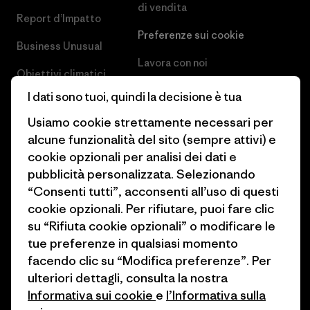
di vendita
Report d’Impatto
Preferenze sui cookie
Business Unusual
Lavora con noi
Obiettivi climatici
Stampa e media
I dati sono tuoi, quindi la decisione è tua
1% For The Planet
Industry program
Usiamo cookie strettamente necessari per
Come finanziamo
alcune funzionalità del sito (sempre attivi) e
Programma di affiliazione
cookie opzionali per analisi dei dati e
Buoni regalo
pubblicità personalizzata. Selezionando
Patagonia Italia Mappa del sito
Trova un negozio
“Consenti tutti”, acconsenti all’uso di questi
cookie opzionali. Per rifiutare, puoi fare clic
su “Rifiuta cookie opzionali” o modificare le
tue preferenze in qualsiasi momento
facendo clic su “Modifica preferenze”. Per
© 2026 Patagonia, Inc. All Rights Reserved.
ulteriori dettagli, consulta la nostra
Informativa sui cookie
e
l’Informativa sulla