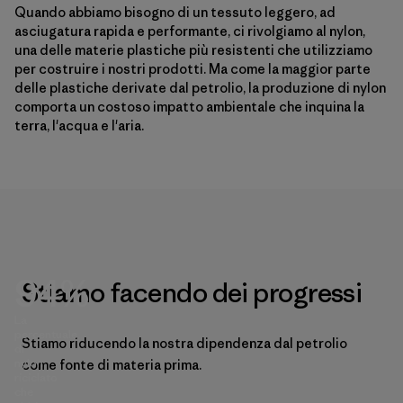
Quando abbiamo bisogno di un tessuto leggero, ad
asciugatura rapida e performante, ci rivolgiamo al nylon,
una delle materie plastiche più resistenti che utilizziamo
per costruire i nostri prodotti. Ma come la maggior parte
delle plastiche derivate dal petrolio, la produzione di nylon
comporta un costoso impatto ambientale che inquina la
terra, l'acqua e l'aria.
94%
Stiamo facendo dei progressi
La
percentuale
Stiamo riducendo la nostra dipendenza dal petrolio
di
nylon
come fonte di materia prima.
riciclato
che