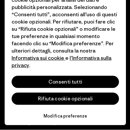
Valori e progetti
Termini e condizioni
pubblicità personalizzata. Selezionando
di vendita
“Consenti tutti”, acconsenti all’uso di questi
Report d’Impatto
cookie opzionali. Per rifiutare, puoi fare clic
Preferenze sui cookie
Business Unusual
su “Rifiuta cookie opzionali” o modificare le
Lavora con noi
tue preferenze in qualsiasi momento
Obiettivi climatici
facendo clic su “Modifica preferenze”. Per
Stampa e media
ulteriori dettagli, consulta la nostra
1% For The Planet
Informativa sui cookie
e
l’Informativa sulla
Industry program
Come finanziamo
privacy
.
Programma di affiliazione
Buoni regalo
Consenti tutti
Patagonia Italia Mappa del sito
Trova un negozio
Rifiuta cookie opzionali
Modifica preferenze
© 2026 Patagonia, Inc. All Rights Reserved.