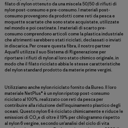
filato di nylon ottenuto da una miscela 50/50 di rifiuti di
nylon post-consumo e pre-consumo. I materiali post-
consumo provengono da prodotti come reti da pesca e
moquette scartate che sono state acquistate, utilizzate
nel mondo e poi cestinate. I materiali di scarto pre-
consumo comprendono articoli come la plastica industriale
che altrimenti sarebbero stati riciclati, declassati o inviati
in discarica. Per creare questa fibra, il nostro partner
Aquafil utilizza il suo Sistema di Rigenerazione per
riportare i rifiuti di nylon al loro stato chimico originale, in
modo che il filato riciclato abbia le stesse caratteristiche
del nylon standard prodotto da materie prime vergini.
Utilizziamo anche nylon riciclato fornito da Bureo. Il loro
materiale NetPlus® è un nylon ripstop post-consumo
riciclato al 100%, realizzato con reti da pesca per
contribuire alla riduzione dell'inquinamento plastico degli
oceani. Questo nylon 6 è riciclato chimicamente e riduce le
emissioni di CO₂e di oltre il 19% per chilogrammo rispetto
al nylon 6 vergine, secondo un'analisi del ciclo di vita