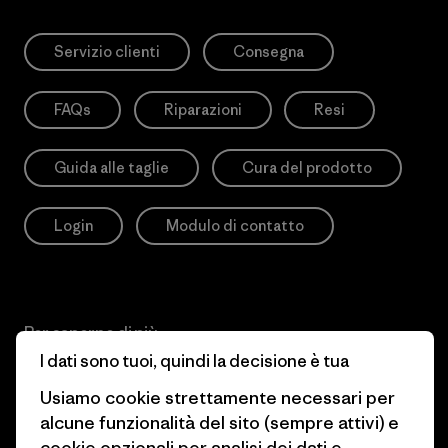
Servizio clienti
Consegna
FAQs
Riparazioni
Resi
Guida alle taglie
Cura del prodotto
Login
Modulo di contatto
Per saperne di più
I dati sono tuoi, quindi la decisione è tua
Patagonia Action Works
Pro Community
Usiamo cookie strettamente necessari per
alcune funzionalità del sito (sempre attivi) e
Worn Wear
Informativa sulla privacy
cookie opzionali per analisi dei dati e