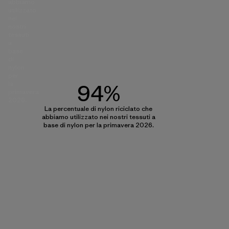
abbiamo
utilizzato
nei
nostri
tessuti
a
base
di
nylon
per
la
94%
primavera
2026.
La percentuale di nylon riciclato che
abbiamo utilizzato nei nostri tessuti a
base di nylon per la primavera 2026.