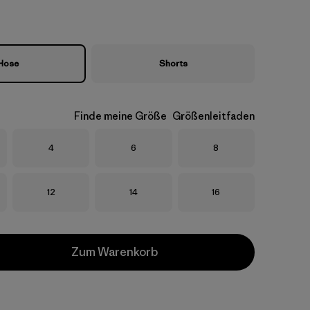
Hose
Shorts
Finde meine Größe
Größenleitfaden
Größe
Größe
Größe
4
6
8
Größe
Größe
Größe
12
14
16
Zum Warenkorb