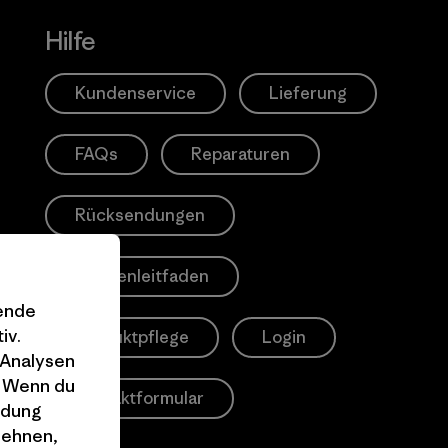
Hilfe
Kundenservice
Lieferung
FAQs
Reparaturen
Rücksendungen
Größenleitfaden
gende
iv.
Produktpflege
Login
 Analysen
. Wenn du
Kontaktformular
ndung
lehnen,