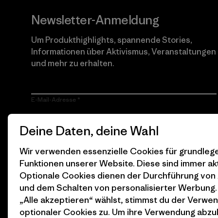
Newsletter-Anmeldung
Um Produkthighlights, spannende Stories,
Informationen über Aktivismus, Veranstaltungen
und mehr zu erhalten.
E-Mail-Adresse
Durch Klicken auf die Anmelden Taste, erkläre mich damit
Deine Daten, deine Wahl
einverstanden, dass Patagonia meine E-Mail-Adresse
verarbeitet und mir E-Mails für Produkt-Highlights, spannende
Stories, Informationen über Aktivismus, Veranstaltungen und
Wir verwenden essenzielle Cookies für grundle
mehr gemäß der
Datenschutzerklärung
von Patagonia zusendet.
Funktionen unserer Website. Diese sind immer akt
Optionale Cookies dienen der Durchführung von
Anmelden
und dem Schalten von personalisierter Werbung
„Alle akzeptieren“ wählst, stimmst du der Verwe
optionaler Cookies zu. Um ihre Verwendung abzu