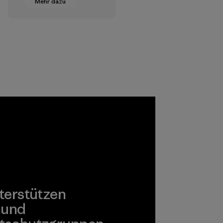
Mehr dazu
Stufe der
Textilherstellung
geeignete
Chemikalien,
Verfahren,
Materialien und
Produkte, die für
Umwelt, Arbeiter
und Verbraucher
unbedenklich sind.
Programm
terstützen
 und