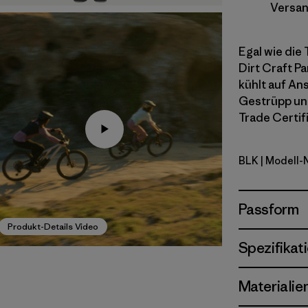
Versan
Egal wie die
Dirt Craft P
kühlt auf An
Gestrüpp und
Trade Certif
BLK
| Modell-
Black
Passform
Produkt-Details Video
Spezifikat
Materialie