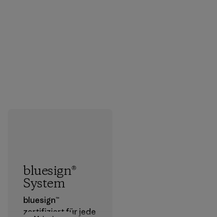
bluesign®
System
bluesign™
zertifiziert für jede