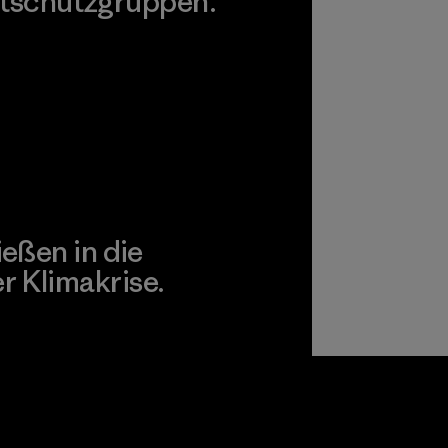
tschutzgruppen.
agonia Action Works
ießen in die
 Klimakrise.
gagement