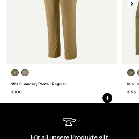
W's Quandary Pants - Regular
M's L
€ 100
€ 95
Für all unsere Produkte gilt