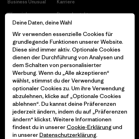
Business Unusual
Karriere
Klimaziele
Pressekontakt
Deine Daten, deine Wahl
1% For The Planet
Industry program
Wir verwenden essenzielle Cookies für
Wie wir finanzieren
Affiliate-Programm
grundlegende Funktionen unserer Website.
Diese sind immer aktiv. Optionale Cookies
Geschenkgutscheine
Patagonia Österreich
dienen der Durchführung von Analysen und
Seitenverzeichnis
Stores in deiner
dem Schalten von personalisierter
Nähe
Werbung. Wenn du „Alle akzeptieren“
wählst, stimmst du der Verwendung
optionaler Cookies zu. Um ihre Verwendung
abzulehnen, klicke auf „Optionale Cookies
ablehnen“. Du kannst deine Präferenzen
© 2026 Patagonia, Inc. All Rights Reserved.
jederzeit ändern, indem du auf „Präferenzen
ändern“ klickst. Weitere Informationen
findest du in unserer
Cookie-Erklärung
und
in unserer
Datenschutzerklärung
.
Deutsch