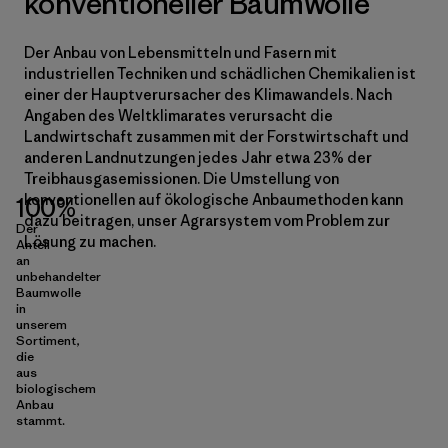
konventioneller Baumwolle
Der Anbau von Lebensmitteln und Fasern mit
industriellen Techniken und schädlichen Chemikalien ist
einer der Hauptverursacher des Klimawandels. Nach
Angaben des Weltklimarates verursacht die
Landwirtschaft zusammen mit der Forstwirtschaft und
anderen Landnutzungen jedes Jahr etwa 23% der
Treibhausgasemissionen. Die Umstellung von
konventionellen auf ökologische Anbaumethoden kann
100%
dazu beitragen, unser Agrarsystem vom Problem zur
Der
Lösung zu machen.
Anteil
an
unbehandelter
Baumwolle
in
unserem
Sortiment,
die
aus
biologischem
Anbau
stammt.