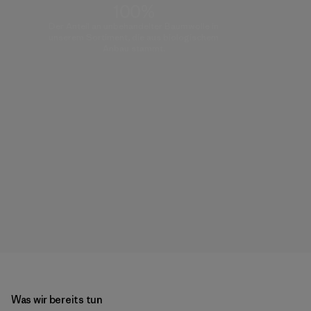
100%
Der Anteil an unbehandelter Baumwolle in
unserem Sortiment, die aus biologischem
Anbau stammt.
Was wir bereits tun