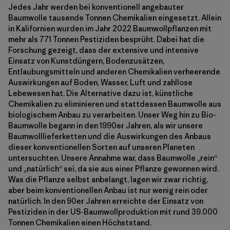
Jedes Jahr werden bei konventionell angebauter
Baumwolle tausende Tonnen Chemikalien eingesetzt. Allein
in Kalifornien wurden im Jahr 2022 Baumwollpflanzen mit
mehr als 771 Tonnen Pestiziden besprüht. Dabei hat die
Forschung gezeigt, dass der extensive und intensive
Einsatz von Kunstdüngern, Bodenzusätzen,
Entlaubungsmitteln und anderen Chemikalien verheerende
Auswirkungen auf Boden, Wasser, Luft und zahllose
Lebewesen hat. Die Alternative dazu ist, künstliche
Chemikalien zu eliminieren und stattdessen Baumwolle aus
biologischem Anbau zu verarbeiten. Unser Weg hin zu Bio-
Baumwolle begann in den 1990er Jahren, als wir unsere
Baumwolllieferketten und die Auswirkungen des Anbaus
dieser konventionellen Sorten auf unseren Planeten
untersuchten. Unsere Annahme war, dass Baumwolle „rein“
und „natürlich“ sei, da sie aus einer Pflanze gewonnen wird.
Was die Pflanze selbst anbelangt, lagen wir zwar richtig,
aber beim konventionellen Anbau ist nur wenig rein oder
natürlich. In den 90er Jahren erreichte der Einsatz von
Pestiziden in der US‑Baumwollproduktion mit rund 39.000
Tonnen Chemikalien einen Höchststand.