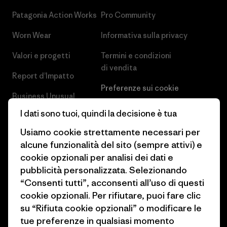
Patagonia Action Works
Pro Community
Worn Wear
Informativa sulla privacy
Valori e progetti
Termini e condizioni
di vendita
Report d’Impatto
Preferenze sui cookie
Business Unusual
Lavora con noi
I dati sono tuoi, quindi la decisione è tua
Obiettivi climatici
Stampa e media
Usiamo cookie strettamente necessari per
1% For The Planet
alcune funzionalità del sito (sempre attivi) e
Industry program
cookie opzionali per analisi dei dati e
Come finanziamo
Programma di affiliazione
pubblicità personalizzata. Selezionando
Buoni regalo
“Consenti tutti”, acconsenti all’uso di questi
Patagonia Italia Mappa del sito
cookie opzionali. Per rifiutare, puoi fare clic
Trova un negozio
su “Rifiuta cookie opzionali” o modificare le
tue preferenze in qualsiasi momento