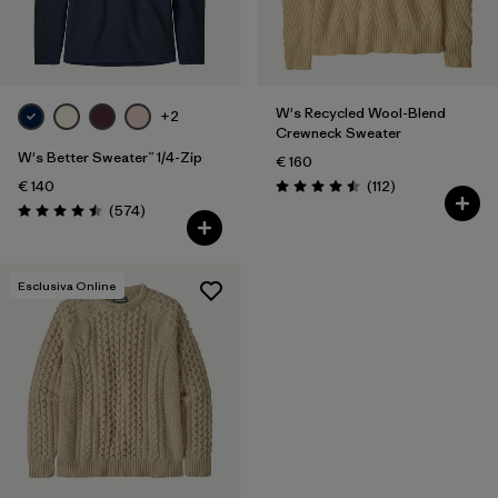
Filtra per
Vestibilità
Filtra per
Colore
W's Recycled Wool-Blend
+2
Crewneck Sweater
Filtra per
Prezzo
W's Better Sweater™ 1/4-Zip
€ 160
Recensioni
€ 140
(112
)
Valutazione: 4.5 / 5
Recensioni
(574
)
Valutazione: 4.5 / 5
Esclusiva Online