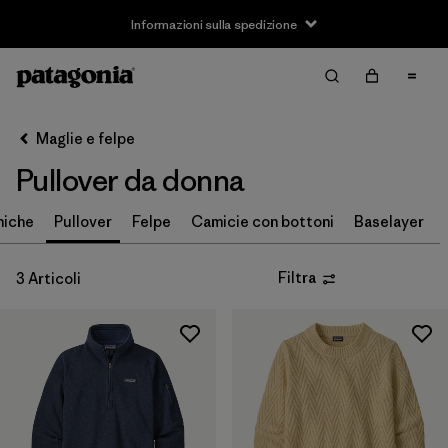
Informazioni sulla spedizione
Filter & Sort
Cancella tutti
Ordina per
Maglie e felpe
Filtra per
Taglia
Pullover da donna
XS
(2)
niche
Pullover
Felpe
Camicie con bottoni
Baselayer
S
(2)
Filtra
3 Articoli
M
(3)
L
(1)
XL
(3)
XXL
(1)