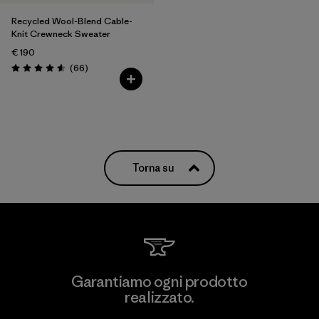
Recycled Wool-Blend Cable-
Knit Crewneck Sweater
€ 190
Recensioni
(66
)
Valutazione: 4.6 / 5
Torna su
Garantiamo ogni prodotto
realizzato.