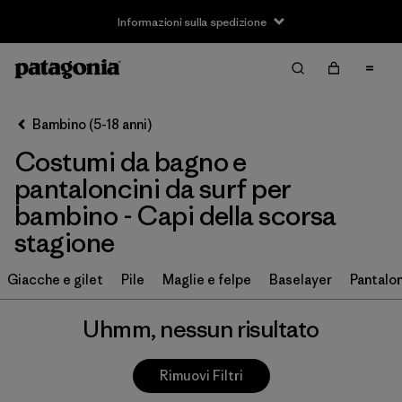
Informazioni sulla spedizione
Filter & Sort
Cancella tutti
Bambino (5-18 anni)
Costumi da bagno e
pantaloncini da surf per
bambino - Capi della scorsa
stagione
Giacche e gilet
Pile
Maglie e felpe
Baselayer
Pantalon
Uhmm, nessun risultato
Rimuovi Filtri