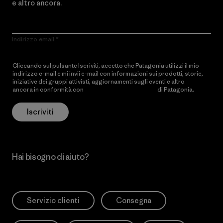
e altro ancora.
Indirizzo email
Cliccando sul pulsante Iscriviti, accetto che Patagonia utilizzi il mio
indirizzo e-mail e mi invii e-mail con informazioni sui prodotti, storie,
iniziative dei gruppi attivisti, aggiornamenti sugli eventi e altro
ancora in conformità con
l’Informativa sulla privacy
di Patagonia.
Iscriviti
Hai bisogno di aiuto?
Servizio clienti
Consegna