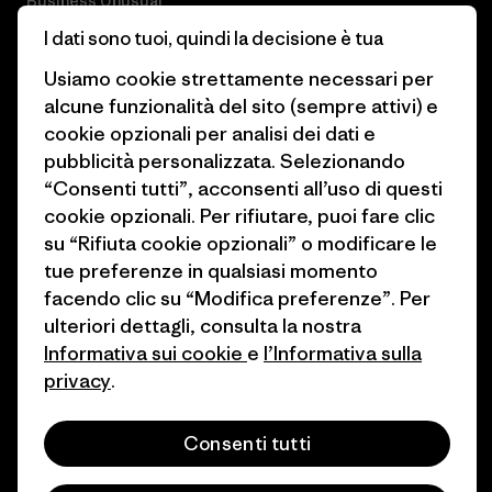
Business Unusual
Lavora con noi
I dati sono tuoi, quindi la decisione è tua
Obiettivi climatici
Stampa e media
Usiamo cookie strettamente necessari per
1% For The Planet
alcune funzionalità del sito (sempre attivi) e
Industry program
cookie opzionali per analisi dei dati e
Come finanziamo
pubblicità personalizzata. Selezionando
Programma di affiliazione
Buoni regalo
“Consenti tutti”, acconsenti all’uso di questi
Patagonia Italia Mappa del sito
cookie opzionali. Per rifiutare, puoi fare clic
Trova un negozio
su “Rifiuta cookie opzionali” o modificare le
tue preferenze in qualsiasi momento
facendo clic su “Modifica preferenze”. Per
ulteriori dettagli, consulta la nostra
Informativa sui cookie
e
l’Informativa sulla
© 2026 Patagonia, Inc. All Rights Reserved.
privacy
.
Consenti tutti
italiano