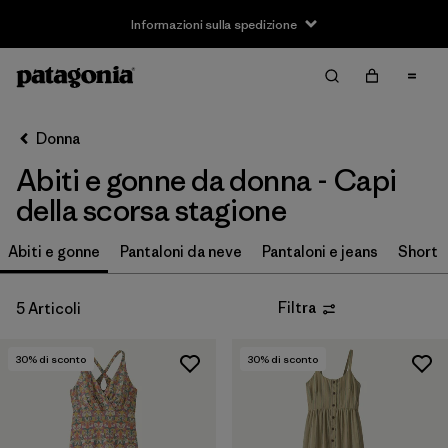
Informazioni sulla spedizione
Filter & Sort
Cancella tutti
Ordina per
Donna
Filtra per
Taglia
Abiti e gonne da donna - Capi
XS
(1)
della scorsa stagione
S
(3)
Abiti e gonne
Pantaloni da neve
Pantaloni e jeans
Short
M
(4)
Filtra
5 Articoli
L
(3)
30
% di sconto
30
% di sconto
XL
(2)
Filtra per
Prezzo