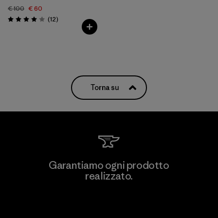
€ 100
€ 60
Recensioni
(12
)
Valutazione: 4.0 / 5
Torna su
Garantiamo ogni prodotto
realizzato.
Garanzia Corazzata