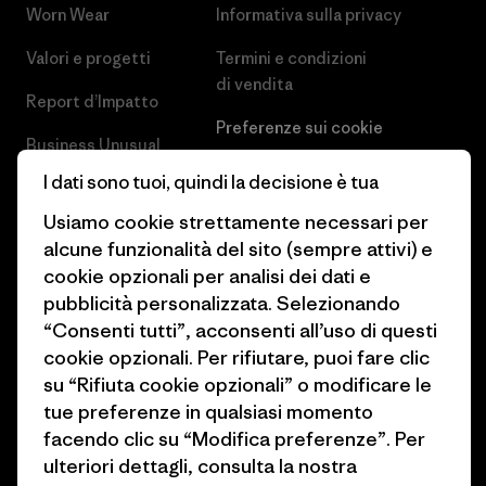
Worn Wear
Informativa sulla privacy
Valori e progetti
Termini e condizioni
di vendita
Report d’Impatto
Preferenze sui cookie
Business Unusual
Lavora con noi
I dati sono tuoi, quindi la decisione è tua
Obiettivi climatici
Stampa e media
Usiamo cookie strettamente necessari per
1% For The Planet
alcune funzionalità del sito (sempre attivi) e
Industry program
cookie opzionali per analisi dei dati e
Come finanziamo
Programma di affiliazione
pubblicità personalizzata. Selezionando
Buoni regalo
“Consenti tutti”, acconsenti all’uso di questi
Patagonia Italia Mappa del sito
cookie opzionali. Per rifiutare, puoi fare clic
Trova un negozio
su “Rifiuta cookie opzionali” o modificare le
tue preferenze in qualsiasi momento
facendo clic su “Modifica preferenze”. Per
ulteriori dettagli, consulta la nostra