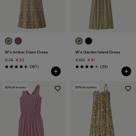
Filtra per
Vestibilità
Filtra per
Colore
W's Amber Dawn Dress
W's Garden Island Dress
€ 75
€ 52
€ 130
€ 91
Recensioni
Recensioni
(167
)
(23
)
Valutazione: 4.5 / 5
Valutazione: 3.9 / 5
30
% di sconto
30
% di sconto