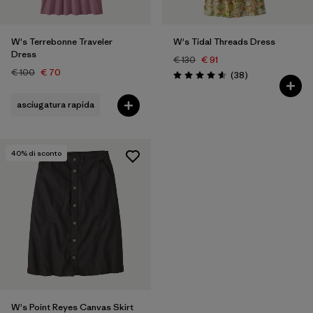
W's Terrebonne Traveler
W's Tidal Threads Dress
Dress
€ 130
€ 91
€ 100
€ 70
Recensioni
(38
)
Valutazione: 4.6 / 5
asciugatura rapida
40
% di sconto
W's Point Reyes Canvas Skirt