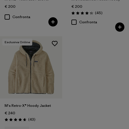
€ 200
€ 200
Recensioni
(45
)
Valutazione: 4.3 / 5
Confronta
Confronta
Esclusiva Online
M's Retro-X® Hoody Jacket
€ 240
Recensioni
(43
)
Valutazione: 4.6 / 5