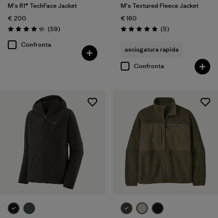
M's R1® TechFace Jacket
M's Textured Fleece Jacket
€ 200
€ 160
Recensioni
Recensioni
(59
)
(5
)
Valutazione: 4.2 / 5
Valutazione: 4.8 / 5
Confronta
asciugatura rapida
Confronta