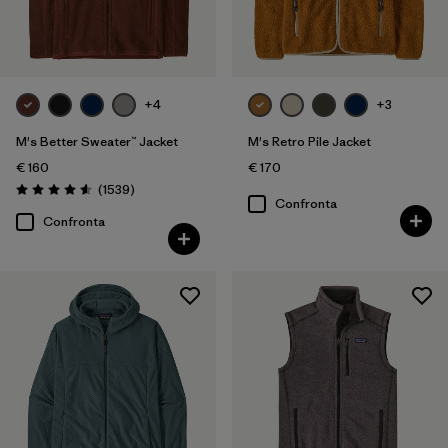
Filtra per
Vestibilità
Filtra per
Colore
+4
+3
Filtra per
Prezzo
M's Better Sweater™ Jacket
M's Retro Pile Jacket
€ 160
€ 170
Filtra per
Caratteristiche
Recensioni
(1539
)
Valutazione: 4.6 / 5
Confronta
Confronta
Filtra per
Tessuto