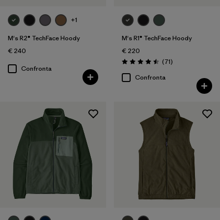
+1
M's R2® TechFace Hoody
M's R1® TechFace Hoody
€ 240
€ 220
Recensioni
(71
)
Valutazione: 4.5 / 5
Confronta
Confronta