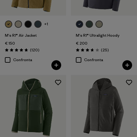
+1
M's R1® Air Jacket
M's R1® Ultralight Hoody
€ 150
€ 200
Recensioni
Recensioni
(120
)
(25
)
Valutazione: 4.7 / 5
Valutazione: 3.7 / 5
Confronta
Confronta