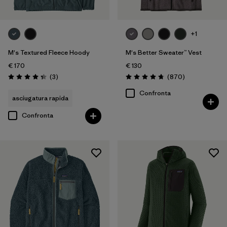
+1
M's Textured Fleece Hoody
M's Better Sweater™ Vest
€ 170
€ 130
Recensioni
Recensioni
(3
)
(870
)
Valutazione: 4.3 / 5
Valutazione: 4.8 / 5
Confronta
asciugatura rapida
Confronta