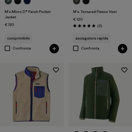
M's Micro D® Patch Pocket
M's Textured Fleece Vest
Jacket
€ 120
€ 130
Recensioni
(3
)
Valutazione: 5.0 / 5
comprimibile
asciugatura rapida
Confronta
Confronta