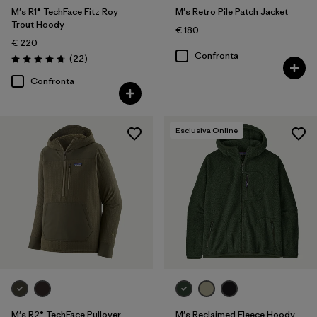
M's R1® TechFace Fitz Roy
M's Retro Pile Patch Jacket
Trout Hoody
€ 180
€ 220
Confronta
Recensioni
(22
)
Valutazione: 4.7 / 5
Confronta
Esclusiva Online
M's R2® TechFace Pullover
M's Reclaimed Fleece Hoody