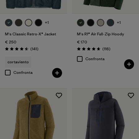
+1
+1
M's Classic Retro-X® Jacket
M's R1® Air Full-Zip Hoody
€ 250
€ 170
Recensioni
Recensioni
(141
)
(116
)
Valutazione: 4.5 / 5
Valutazione: 4.7 / 5
Confronta
cortaviento
Confronta