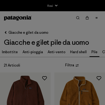
Resi
Filter & Sort
Cancella tutti
Ordina per
Giacche e gilet da uomo
Filtra per
Taglia
Giacche e gilet pile da uomo
XS
(19)
Imbottite
Anti-pioggia
Anti-vento
Hard shell
Pile
C
S
(20)
Filtra
21 Articoli
M
(20)
L
(20)
XL
(20)
XXL
(20)