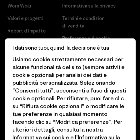
Worn Wear
Informativa sulla privacy
Valori e progetti
Termini e condizioni
di vendita
Report d’Impatto
Preferenze sui cookie
Business Unusual
I dati sono tuoi, quindi la decisione è tua
Lavora con noi
Obiettivi climatici
Usiamo cookie strettamente necessari per
Stampa e media
alcune funzionalità del sito (sempre attivi) e
1% For The Planet
cookie opzionali per analisi dei dati e
Industry program
Come finanziamo
pubblicità personalizzata. Selezionando
Programma di affiliazione
“Consenti tutti”, acconsenti all’uso di questi
Buoni regalo
cookie opzionali. Per rifiutare, puoi fare clic
Patagonia Italia Mappa del sito
su “Rifiuta cookie opzionali” o modificare le
Trova un negozio
tue preferenze in qualsiasi momento
facendo clic su “Modifica preferenze”. Per
ulteriori dettagli, consulta la nostra
Informativa sui cookie
e
l’Informativa sulla