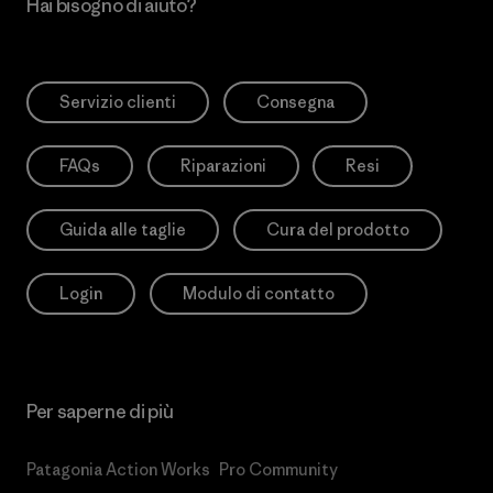
Hai bisogno di aiuto?
Servizio clienti
Consegna
FAQs
Riparazioni
Resi
Guida alle taglie
Cura del prodotto
Login
Modulo di contatto
Per saperne di più
Patagonia Action Works
Pro Community