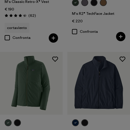
M's Classic Retro-X® Vest
€ 190
M's R2® TechFace Jacket
Recensioni
(62
)
Valutazione: 4.4 / 5
€ 220
cortaviento
Confronta
Confronta