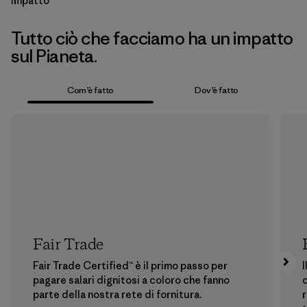
Impatto
Tutto ciò che facciamo ha un impatto
sul Pianeta.
Com’è fatto
Dov’è fatto
Fair Trade
Fair Trade Certified™ è il primo passo per
I
pagare salari dignitosi a coloro che fanno
c
parte della nostra rete di fornitura.
r