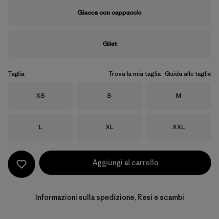
Giacca con cappuccio
Gilet
Taglia
Trova la mia taglia
Guida alle taglie
Taglia
Taglia
Taglia
XS
S
M
Taglia
Taglia
Taglia
L
XL
XXL
Aggiungi al carrello
Informazioni sulla spedizione, Resi e scambi