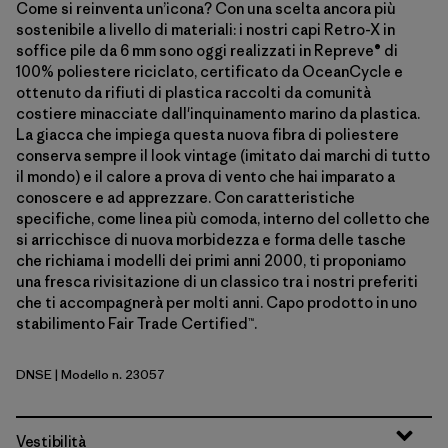
Come si reinventa un’icona? Con una scelta ancora più
sostenibile a livello di materiali: i nostri capi Retro-X in
soffice pile da 6 mm sono oggi realizzati in Repreve® di
100% poliestere riciclato, certificato da OceanCycle e
ottenuto da rifiuti di plastica raccolti da comunità
costiere minacciate dall'inquinamento marino da plastica.
La giacca che impiega questa nuova fibra di poliestere
conserva sempre il look vintage (imitato dai marchi di tutto
il mondo) e il calore a prova di vento che hai imparato a
conoscere e ad apprezzare. Con caratteristiche
specifiche, come linea più comoda, interno del colletto che
si arricchisce di nuova morbidezza e forma delle tasche
che richiama i modelli dei primi anni 2000, ti proponiamo
una fresca rivisitazione di un classico tra i nostri preferiti
che ti accompagnerà per molti anni. Capo prodotto in uno
stabilimento Fair Trade Certified™.
DNSE
| Modello n. 23057
Dark Natural w/Shore Blue
Vestibilità