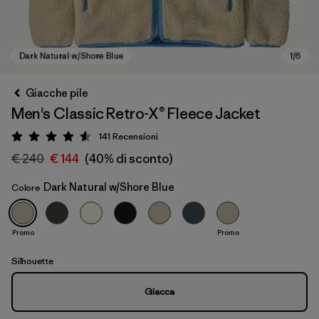
Giacche pile
Men's Classic Retro-X® Fleece Jacket
141
Recensioni
Valutazione: 4.5 / 5
€ 240
€ 144
(40% di sconto)
Dark Natural w/Shore Blue
Colore
Dark Natural w/Shore Blue
Promo
Promo
Silhouette
Giacca