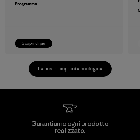
t
Programma
M
Scopri di più
La nostra impronta ecologica
Youngone Hung Yen CO., LTD
Garantiamo ogni prodotto
(YHL)
realizzato.
M
Factory