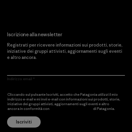
Scopri di più sul nostro impegno
Iscrizione alla newsletter
Registrati per ricevere informazioni sui prodotti, storie,
iniziative dei gruppi attivisti, aggiornamenti sugli eventi
e altro ancora.
Indirizzo email
Cliccando sul pulsante Iscriviti, accetto che Patagonia utilizzi il mio
indirizzo e-mail e mi invii e-mail con informazioni sui prodotti, storie,
iniziative dei gruppi attivisti, aggiornamenti sugli eventi e altro
ancora in conformità con
l’Informativa sulla privacy
di Patagonia.
Iscriviti