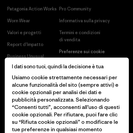
Patagonia Action Works
Pro Community
Worn Wear
Informativa sulla privacy
Valori e progetti
Termini e condizioni
di vendita
Report d’Impatto
Preferenze sui cookie
Business Unusual
Lavora con noi
I dati sono tuoi, quindi la decisione è tua
Obiettivi climatici
Stampa e media
Usiamo cookie strettamente necessari per
1% For The Planet
alcune funzionalità del sito (sempre attivi) e
Industry program
cookie opzionali per analisi dei dati e
Come finanziamo
pubblicità personalizzata. Selezionando
Programma di affiliazione
Buoni regalo
“Consenti tutti”, acconsenti all’uso di questi
Patagonia Italia Mappa del sito
cookie opzionali. Per rifiutare, puoi fare clic
Trova un negozio
su “Rifiuta cookie opzionali” o modificare le
tue preferenze in qualsiasi momento