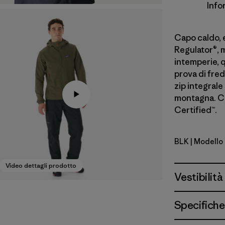
Info
Capo caldo, e
Regulator®, m
intemperie, 
prova di fred
zip integrale
montagna. Ca
Certified™.
BLK
| Modello
Black
Video dettagli prodotto
Vestibilità
Specifiche