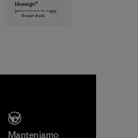
bluesign®
interviene in ogni
Scopri di più
fase della catena di
produzione dei
materiali tessili allo
scopo di approvare
agenti chimici,
processi, materiali
e prodotti che
risultino non
dannosi per
l'ambiente, per i
lavoratori e per i
clienti finali.
Programma
Manteniamo