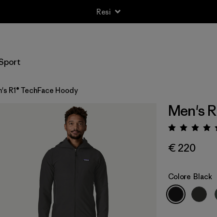
Resi
Sport
's R1® TechFace Hoody
Men's R
Valuta
€ 220
Colore
Black