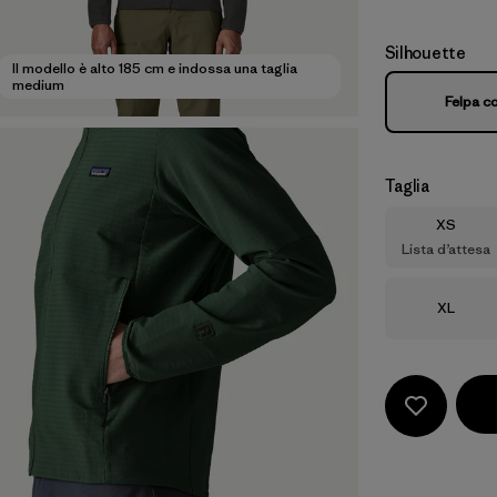
Silhouette
Il modello è alto 185 cm e indossa una taglia
medium
Felpa c
Taglia
Taglia
XS
Lista d’attesa
Taglia
XL