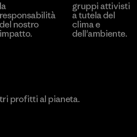
la
gruppi attivisti
Factory
responsabilità
a tutela del
del nostro
clima e
impatto.
dell'ambiente.
Scopri di più sulla nostra
Visita Patagonia Action
impronta ecologica
Works
i profitti al pianeta.
no