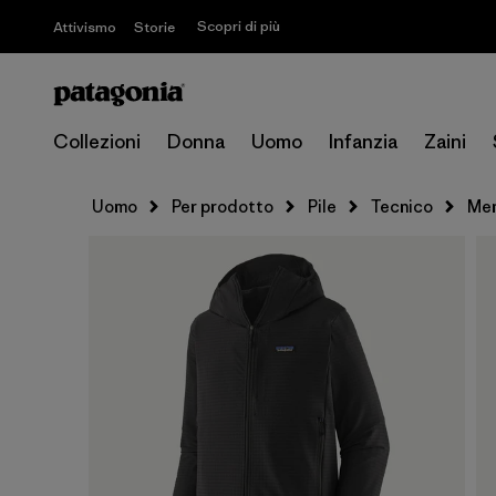
Scopri di più
Attivismo
Storie
Collezioni
Donna
Uomo
Infanzia
Zaini
Uomo
Per prodotto
Pile
Tecnico
Men