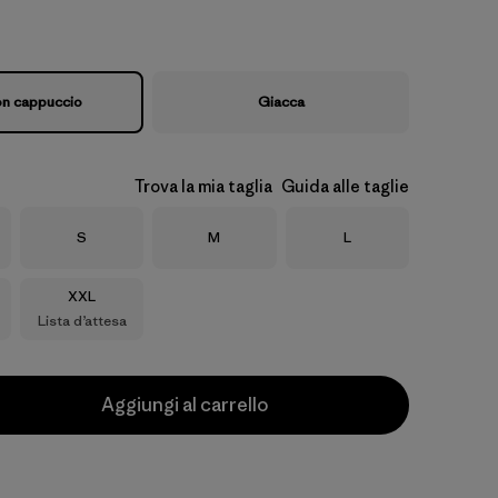
on cappuccio
Giacca
Trova la mia taglia
Guida alle taglie
Taglia
Taglia
Taglia
S
M
L
Taglia
XXL
Lista d’attesa
Aggiungi al carrello