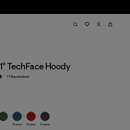
1® TechFace Hoody
71
Recensioni
zione: 4.5 / 5
Promo
Promo
Promo