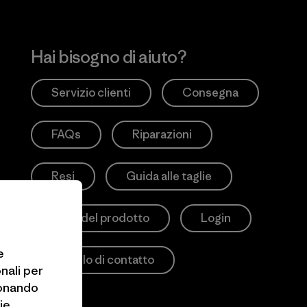
Hai bisogno di aiuto?
Servizio clienti
Consegna
FAQs
Riparazioni
Resi
Guida alle taglie
Cura del prodotto
Login
e
Modulo di contatto
onali per
ionando
ie