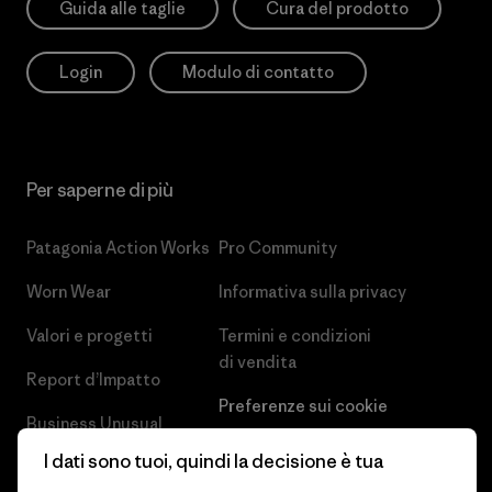
Guida alle taglie
Cura del prodotto
Login
Modulo di contatto
Per saperne di più
Patagonia Action Works
Pro Community
Worn Wear
Informativa sulla privacy
Valori e progetti
Termini e condizioni
di vendita
Report d’Impatto
Preferenze sui cookie
Business Unusual
Lavora con noi
I dati sono tuoi, quindi la decisione è tua
Obiettivi climatici