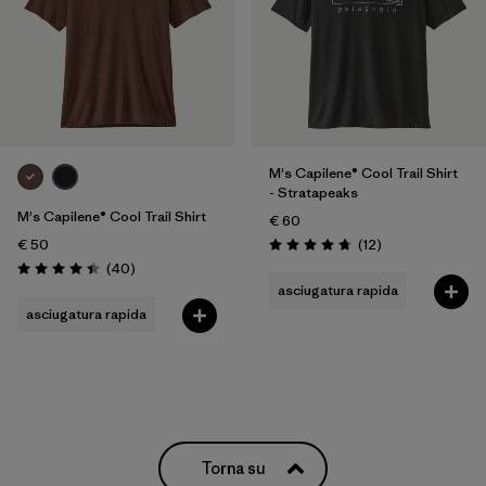
Filtra per
Vestibilità
Filtra per
Colore
Filtra per
Prezzo
M's Capilene® Cool Trail Shirt
- Stratapeaks
Filtra per
Caratteristiche
M's Capilene® Cool Trail Shirt
€ 60
Recensioni
€ 50
(12
)
Valutazione: 4.8 / 5
Filtra per
Recensioni
Tessuto
(40
)
Valutazione: 4.4 / 5
asciugatura rapida
asciugatura rapida
Torna su