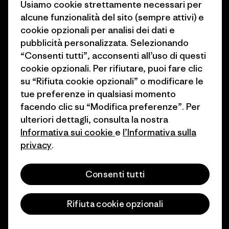
Stampa e media
Usiamo cookie strettamente necessari per
1% For The Planet
alcune funzionalità del sito (sempre attivi) e
Industry program
cookie opzionali per analisi dei dati e
Come finanziamo
Programma di affiliazione
pubblicità personalizzata. Selezionando
Buoni regalo
“Consenti tutti”, acconsenti all’uso di questi
Patagonia Italia Mappa del sito
cookie opzionali. Per rifiutare, puoi fare clic
Trova un negozio
su “Rifiuta cookie opzionali” o modificare le
tue preferenze in qualsiasi momento
facendo clic su “Modifica preferenze”. Per
ulteriori dettagli, consulta la nostra
Informativa sui cookie
e
l’Informativa sulla
© 2026 Patagonia, Inc. All Rights Reserved.
privacy
.
Consenti tutti
italiano
Rifiuta cookie opzionali