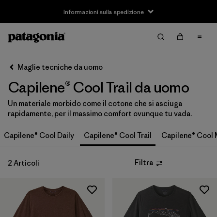
Informazioni sulla spedizione
Filter & Sort
Cancella tutti
Ordina per
Maglie tecniche da uomo
Filtra per
Taglia
Capilene® Cool Trail da uomo
S
(2)
Un materiale morbido come il cotone che si asciuga
rapidamente, per il massimo comfort ovunque tu vada.
M
(2)
Capilene® Cool Daily
Capilene® Cool Trail
Capilene® Cool 
L
(2)
XL
(2)
Filtra
2 Articoli
XXL
(1)
Filtra per
Famiglia di prodotti