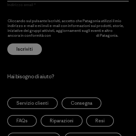
Indirizzo email
Cliccando sul pulsante Iscriviti, accetto che Patagonia utilizzi il mio
indirizzo e-mail e mi invii e-mail con informazioni sui prodotti, storie,
iniziative dei gruppi attivisti, aggiornamenti sugli eventi e altro
ancora in conformità con
l’Informativa sulla privacy
di Patagonia.
Iscriviti
Hai bisogno di aiuto?
Servizio clienti
Consegna
FAQs
Riparazioni
Resi