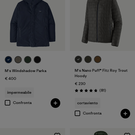
M's Nano Puff® Fitz Roy Trout
M's Windshadow Parka
Hoody
€ 400
€ 230
Recensioni
(81
)
impermeabile
Valutazione: 4.7 / 5
Confronta
cortaviento
Confronta