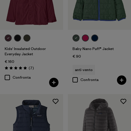
Kids' Insulated Outdoor
Baby Nano Puff® Jacket
Everyday Jacket
€ 90
€ 160
Recensioni
(7
)
anti-vento
Valutazione: 5.0 / 5
Confronta
Confronta