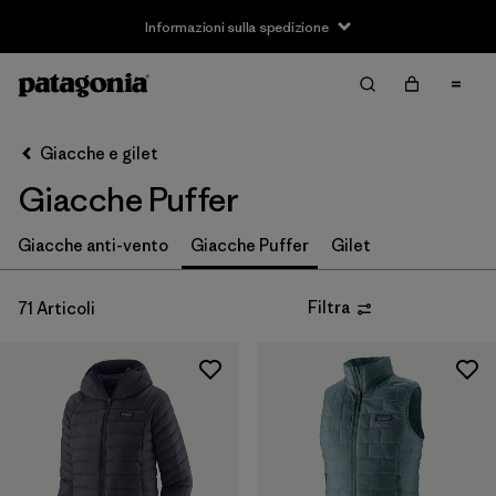
Informazioni sulla spedizione
Filter & Sort
Cancella tutti
Ordina per
Giacche e gilet
Filtra per
Taglia
Giacche Puffer
3-6m
(4)
Giacche anti-vento
Giacche Puffer
Gilet
6-12m
(4)
Filtra
71 Articoli
12-18m
(4)
2 anni
(4)
3 anni
(4)
4 anni
(4)