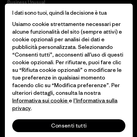
Business Unusual
Lavora con noi
I dati sono tuoi, quindi la decisione è tua
Obiettivi climatici
Stampa e media
Usiamo cookie strettamente necessari per
1% For The Planet
alcune funzionalità del sito (sempre attivi) e
Industry program
cookie opzionali per analisi dei dati e
Come finanziamo
Programma di affiliazione
pubblicità personalizzata. Selezionando
Buoni regalo
“Consenti tutti”, acconsenti all’uso di questi
Patagonia Italia Mappa del sito
cookie opzionali. Per rifiutare, puoi fare clic
Trova un negozio
su “Rifiuta cookie opzionali” o modificare le
tue preferenze in qualsiasi momento
facendo clic su “Modifica preferenze”. Per
ulteriori dettagli, consulta la nostra
Informativa sui cookie
e
l’Informativa sulla
© 2026 Patagonia, Inc. All Rights Reserved.
privacy
.
Consenti tutti
italiano