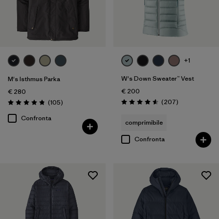
+1
W's Down Sweater™ Vest
M's Isthmus Parka
€ 200
€ 280
Recensioni
Recensioni
(207
)
(105
)
Valutazione: 4.6 / 5
Valutazione: 4.8 / 5
Confronta
comprimibile
Confronta