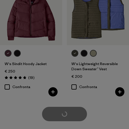
W's Sindit Hoody Jacket
W's Lightweight Reversible
Down Sweater™ Vest
€ 250
€ 200
Recensioni
(19
)
Valutazione: 4.7 / 5
Confronta
Confronta
Carica di più