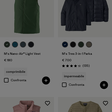
M's Nano-Air® Light Vest
M's Tres 3-in-1 Parka
€ 180
€ 700
Recensioni
(135
)
Valutazione: 4.2 / 5
comprimibile
impermeabile
Confronta
Confronta