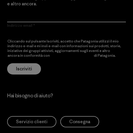
e altro ancora.
Indirizzo email
Cliccando sul pulsante Iscriviti, accetto che Patagonia utilizzi il mio
indirizzo e-mail e mi invii e-mail con informazioni sui prodotti, storie,
iniziative dei gruppi attivisti, aggiornamenti sugli eventi e altro
ancora in conformità con
l’Informativa sulla privacy
di Patagonia.
Iscriviti
Hai bisogno di aiuto?
Servizio clienti
Consegna