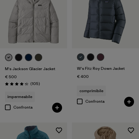
W's Fitz Roy Down Jacket
M's Jackson Glacier Jacket
€ 400
€ 500
Recensioni
(105
)
Valutazione: 4.3 / 5
comprimibile
impermeabile
Confronta
Confronta