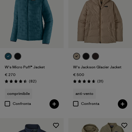
W's Micro Puff® Jacket
W's Jackson Glacier Jacket
€ 270
€ 500
Recensioni
Recensioni
(82
)
(31
)
Valutazione: 4.5 / 5
Valutazione: 4.6 / 5
comprimibile
anti-vento
Confronta
Confronta