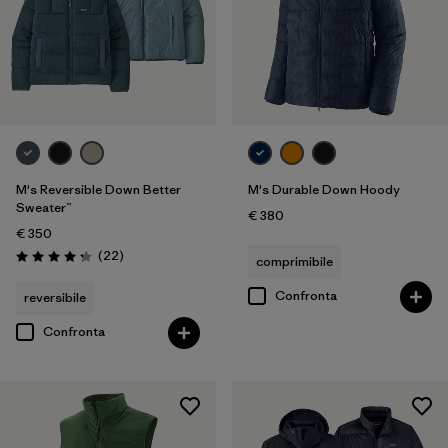
M's Reversible Down Better
M's Durable Down Hoody
Sweater™
€ 380
€ 350
Recensioni
(22
)
comprimibile
Valutazione: 4.3 / 5
Confronta
reversibile
Confronta