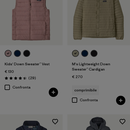
Kids' Down Sweater™ Vest
M's Lightweight Down
Sweater™ Cardigan
€ 130
€ 270
Recensioni
(29
)
Valutazione: 4.4 / 5
Confronta
comprimibile
Confronta