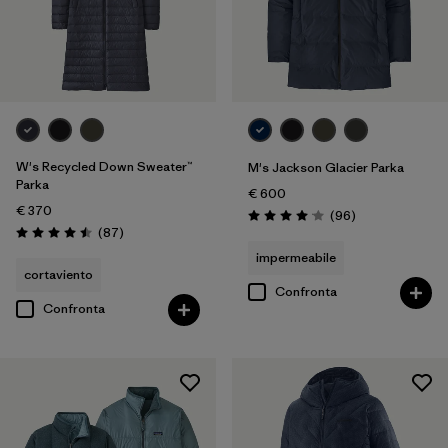
W's Recycled Down Sweater™
M's Jackson Glacier Parka
Parka
€ 600
€ 370
Recensioni
(96
)
Valutazione: 4.1 / 5
Recensioni
(87
)
Valutazione: 4.5 / 5
impermeabile
cortaviento
Confronta
Confronta