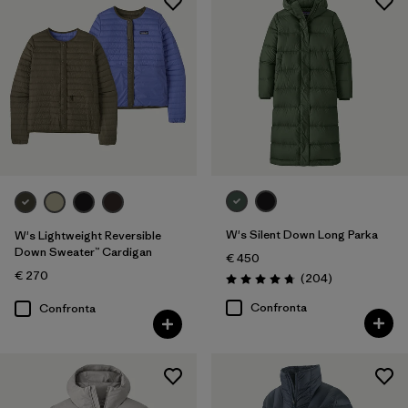
W's Silent Down Long Parka
W's Lightweight Reversible
Down Sweater™ Cardigan
€ 450
€ 270
Recensioni
(204
)
Valutazione: 4.8 / 5
Confronta
Confronta