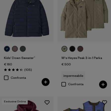
Kids' Down Sweater™
W's Heyes Peak 3-in-1 Parka
€ 160
€ 500
Recensioni
(105
)
Valutazione: 4.3 / 5
impermeabile
Confronta
Confronta
Esclusiva Online