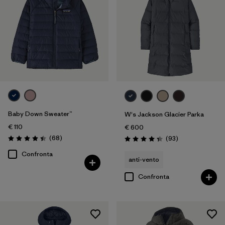
Baby Down Sweater™
W's Jackson Glacier Parka
€ 110
€ 600
Recensioni
(68
)
Recensioni
(93
)
Valutazione: 4.4 / 5
Valutazione: 4.3 / 5
Confronta
anti-vento
Confronta