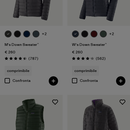
+2
+2
M's Down Sweater™
W's Down Sweater™
€ 260
€ 260
Recensioni
Recensioni
(787
)
(562
)
Valutazione: 4.4 / 5
Valutazione: 4.1 / 5
comprimibile
comprimibile
Confronta
Confronta