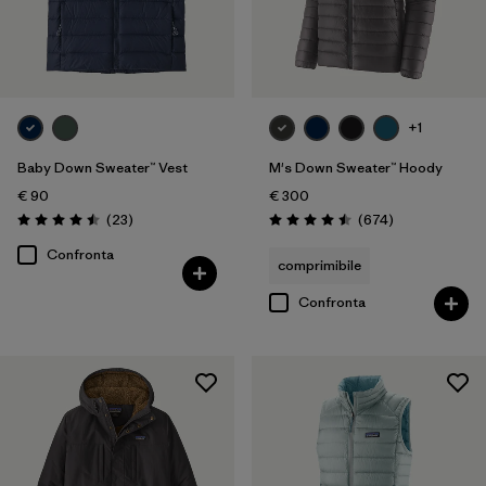
+1
Baby Down Sweater™ Vest
M's Down Sweater™ Hoody
€ 90
€ 300
Recensioni
Recensioni
(23
)
(674
)
Valutazione: 4.5 / 5
Valutazione: 4.5 / 5
Confronta
comprimibile
Confronta