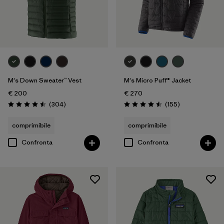
M's Down Sweater™ Vest
M's Micro Puff® Jacket
€ 200
€ 270
Recensioni
Recensioni
(304
)
(155
)
Valutazione: 4.5 / 5
Valutazione: 4.5 / 5
comprimibile
comprimibile
Confronta
Confronta