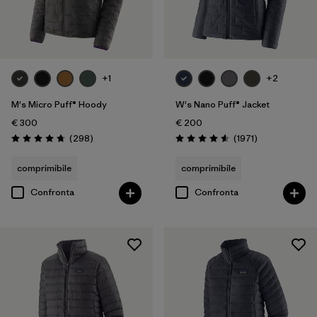
Famiglia di prodotti
Filtra per
Bambino
Filtra per
Genere
+1
+2
M's Micro Puff® Hoody
W's Nano Puff® Jacket
€ 300
€ 200
Recensioni
Recensioni
(298
)
(1971
)
Valutazione: 4.7 / 5
Valutazione: 4.6 / 5
comprimibile
comprimibile
Confronta
Confronta