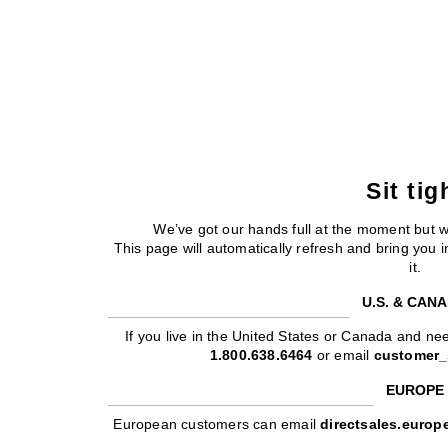
Sit tig
We’ve got our hands full at the moment but 
This page will automatically refresh and bring you
it.
U.S. & CAN
If you live in the United States or Canada and nee
1.800.638.6464
or email
customer_
EUROPE
European customers can email
directsales.euro