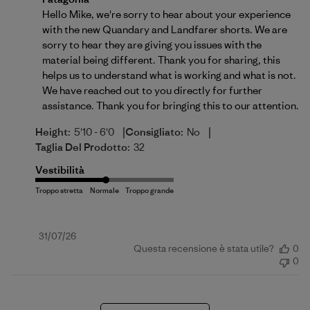
Hello Mike, we're sorry to hear about your experience 
with the new Quandary and Landfarer shorts. We are 
sorry to hear they are giving you issues with the 
material being different. Thank you for sharing, this 
helps us to understand what is working and what is not. 
We have reached out to you directly for further 
assistance. Thank you for bringing this to our attention.
|
|
Height:
5'10 - 6'0
Consigliato:
No
Taglia Del Prodotto:
32
Vestibilità
Data
31/07/26
Questa recensione è stata utile?
0
di
0
pubblicazione