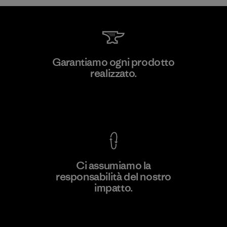
Viet Tien Garment JSC
Garantiamo ogni prodotto
realizzato.
Factory
M
Garanzia Corazzata
Ci assumiamo la
responsabilità del nostro
Scopri di più
impatto.
Scopri di più sulla nostra impronta