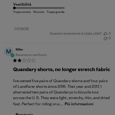
Vestibilità
Data
01/08/26
Questa recensione è stata utile?
0
di
0
pubblicazione
Mike
M
Recensore verificato
Quandary shorts, no longer stretch fabric
I've owned five pairs of Quandary shorts and four pairs
of Landfarer shorts since 2016. That year and 2017, I
alternated two pairs of Quandarys to bicycle tour
across the U. S. They were light, stretchy, thin, and dried
fast. Perfect for riding on a ...
Più informazioni
Commenti del proprietario del negozio sulla recensi
Patagonia