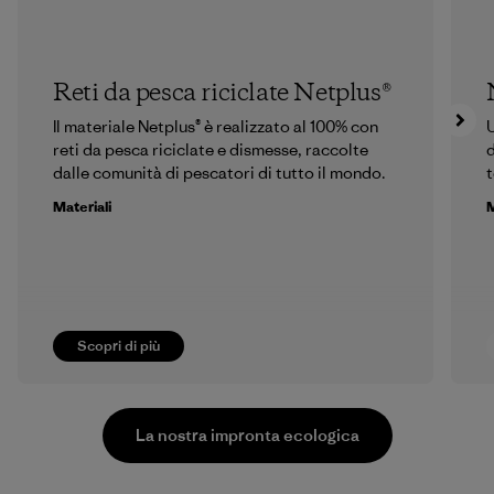
Reti da pesca riciclate Netplus®
Il materiale Netplus® è realizzato al 100% con
U
reti da pesca riciclate e dismesse, raccolte
d
dalle comunità di pescatori di tutto il mondo.
t
Materiali
M
Scopri di più
La nostra impronta ecologica