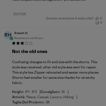
Data
21/07/26
Questa recensione è stata utile?
0
di
0
pubblicazione
Robert H.
RH
Recensore verificato
Not the old ones
Confusing changes to fit and size with the shorts. This
style was received. after old style was sent for repair.
This style has Zipper relocated and easier more places.
Shorts feel smaller for same size thanks for stretchy
fabric.
|
|
Height:
6'1 - 6'3
Consigliato:
Si
|
Attività:
Pesca, Casual, Lavoro, Hiking
Taglia Del Prodotto:
38