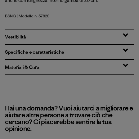
anche con lunghezza interno gamba di 20 cm.
BSNG
| Modello n. 57828
Basin Green
Vestibilità
Specifiche e caratteristiche
Materiali & Cura
Hai una domanda? Vuoi aiutarci a migliorare e
aiutare altre persone a trovare ciò che
cercano? Ci piacerebbe sentire la tua
opinione.