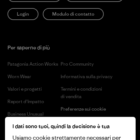
Login
Modulo di contatto
Per saperne di più
Patagonia Action Works
Pro Community
Worn Wear
Informativa sulla privacy
Valori e progetti
Termini e condizioni
di vendita
Report d’Impatto
Preferenze sui cookie
Business Unusual
Lavora con noi
I dati sono tuoi, quindi la decisione è tua
Obiettivi climatici
Stampa e media
Usiamo cookie strettamente necessari per
1% For The Planet