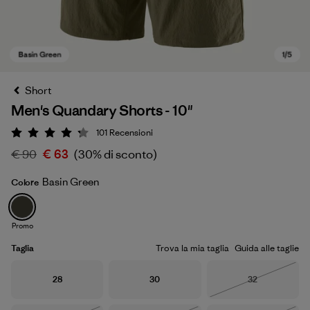
Short
Men's Quandary Shorts - 10"
101
Recensioni
Valutazione: 4.2 / 5
€ 90
€ 63
(30% di sconto)
Basin Green
Colore
Basin Green
Promo
Taglia
Trova la mia taglia
Guida alle taglie
Taglia
Taglia
Taglia
28
30
32
Esaurito