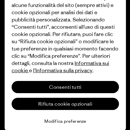
alcune funzionalità del sito (sempre attivi) e
Industry program
Come finanziamo
cookie opzionali per analisi dei dati e
Programma di affiliazione
pubblicità personalizzata. Selezionando
Buoni regalo
“Consenti tutti”, acconsenti all’uso di questi
Patagonia Italia Mappa del sito
cookie opzionali. Per rifiutare, puoi fare clic
Trova un negozio
su “Rifiuta cookie opzionali” o modificare le
tue preferenze in qualsiasi momento facendo
clic su “Modifica preferenze”. Per ulteriori
dettagli, consulta la nostra
Informativa sui
cookie
e
l’Informativa sulla privacy
.
© 2026 Patagonia, Inc. All Rights Reserved.
Consenti tutti
italiano
Rifiuta cookie opzionali
Modifica preferenze