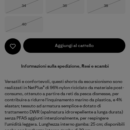
Taglia
Taglia
Taglia
34
36
38
Esaurito
Esaurito
Esaurito
Taglia
40
Esaurito
Aggiungi al carrello
Informazioni sulla spedizione, Resi e scambi
Versatili e confortevoli, questi shorts da escursionismo sono
realizzati in NetPlus® di 96% nylon riciclato da materiale post-
consumo, ottenuto a partire da reti da pesca dismesse, per
contribuire a ridurre l'inquinamento marino da plastica, e 4%
elastan; tessuto ad armatura semplice e dotato di
trattamento DWR (spalmatura idrorepellente a lunga durata)
senza PFAS aggiunti intenzionalmente, per respingere
l'umidità leggera. Lunghezza interno gamba: 25 cm; disponibili