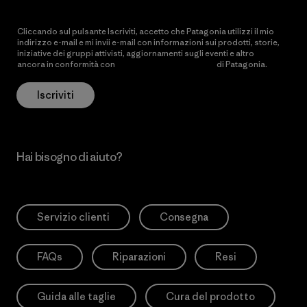
Cliccando sul pulsante Iscriviti, accetto che Patagonia utilizzi il mio
indirizzo e-mail e mi invii e-mail con informazioni sui prodotti, storie,
iniziative dei gruppi attivisti, aggiornamenti sugli eventi e altro
ancora in conformità con
l’Informativa sulla privacy
di Patagonia.
Iscriviti
Hai bisogno di aiuto?
Servizio clienti
Consegna
FAQs
Riparazioni
Resi
Guida alle taglie
Cura del prodotto