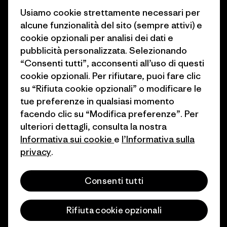
Industry program
Usiamo cookie strettamente necessari per
Come finanziamo
alcune funzionalità del sito (sempre attivi) e
Programma di affiliazione
cookie opzionali per analisi dei dati e
Buoni regalo
pubblicità personalizzata. Selezionando
Patagonia Italia Mappa del sito
Trova un negozio
“Consenti tutti”, acconsenti all’uso di questi
cookie opzionali. Per rifiutare, puoi fare clic
su “Rifiuta cookie opzionali” o modificare le
tue preferenze in qualsiasi momento
facendo clic su “Modifica preferenze”. Per
© 2026 Patagonia, Inc. All Rights Reserved.
ulteriori dettagli, consulta la nostra
Informativa sui cookie
e
l’Informativa sulla
privacy
.
italiano
Consenti tutti
Rifiuta cookie opzionali