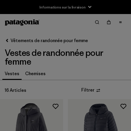
Informations sur la livraison
Filter & Sort
Effacer tout
Trier par
Vêtements de randonnée pour femme
Filtrer par
Taille
Vestes de randonnée pour
XXS
(2)
femme
XS
(16)
Vestes
Chemises
S
(16)
Filtrer
16 Articles
M
(16)
L
(16)
XL
(15)