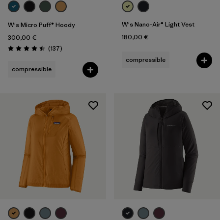
W's Nano-Air® Light Vest
W's Micro Puff® Hoody
180,00 €
300,00 €
Avis
(137
)
Évaluation: 4.5 / 5
compressible
compressible