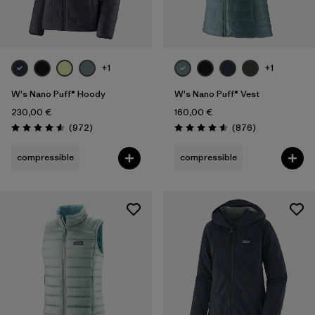
+1
+1
W's Nano Puff® Hoody
W's Nano Puff® Vest
230,00 €
160,00 €
Avis
Avis
(972
)
(876
)
Évaluation: 4.6 / 5
Évaluation: 4.6 / 5
compressible
compressible