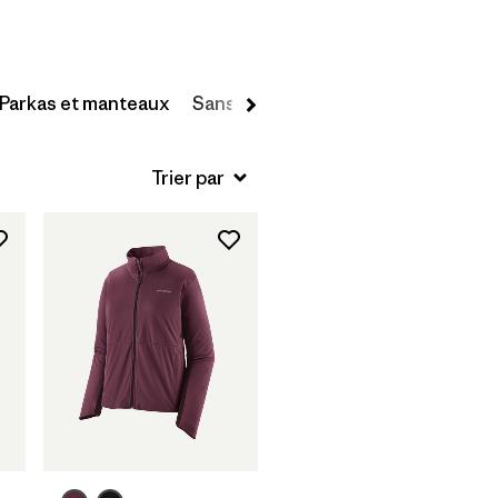
Parkas et manteaux
Sans manches
Escalade et alpin