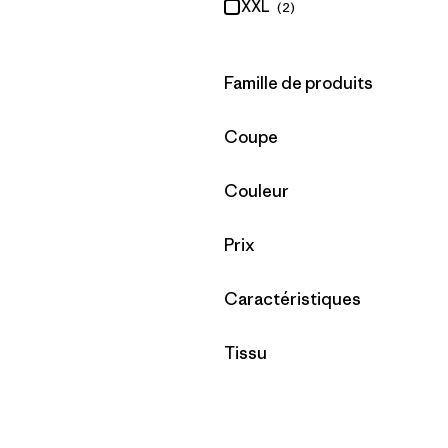
XXL
(2)
Filtrer par
Famille de produits
Filtrer par
Coupe
Filtrer par
Couleur
Filtrer par
Prix
Filtrer par
Caractéristiques
Filtrer par
Tissu