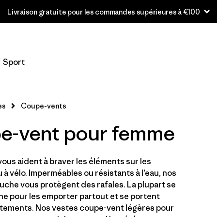
Livraison gratuite pour les commandes supérieures à €100
Filtrer par
Taille
Sport
XS
(5)
S
(6)
es
Coupe-vents
M
(6)
pe-vent pour femme
L
(5)
us aident à braver les éléments sur les
XL
(5)
u à vélo. Imperméables ou résistants à l’eau, nos
XXL
che vous protègent des rafales. La plupart se
(2)
he pour les emporter partout et se portent
êtements. Nos vestes coupe-vent légères pour