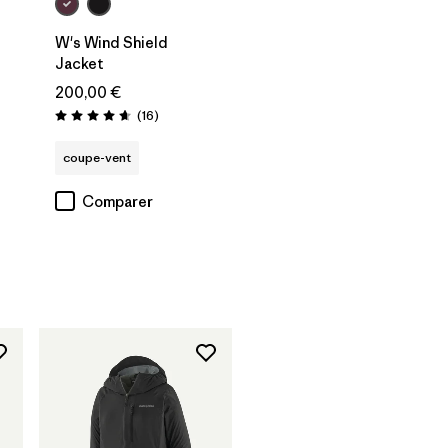
W's Wind Shield
Jacket
200,00 €
Avis
(16
)
Évaluation: 4.6 / 5
coupe-vent
Comparer