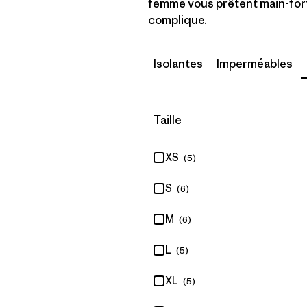
femme vous prêtent main-fort
complique.
Isolantes
Imperméables
Filtrer par
Taille
XS
(5)
S
(6)
M
(6)
L
(5)
XL
(5)