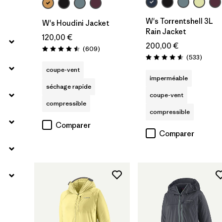
W's Torrentshell 3L
W's Houdini Jacket
Rain Jacket
120,00 €
200,00 €
Avis
(609
)
Évaluation: 4.5 / 5
Avis
(533
)
Évaluation: 4.6 / 5
coupe-vent
imperméable
séchage rapide
coupe-vent
compressible
compressible
Comparer
Comparer