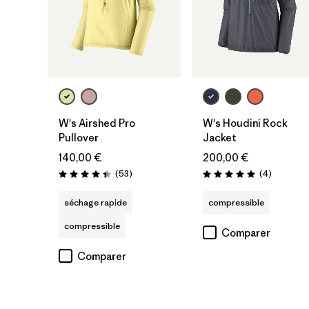
W's Airshed Pro
W's Houdini Rock
Pullover
Jacket
140,00 €
200,00 €
Avis
Avis
(53
)
(4
)
Évaluation: 4.4 / 5
Évaluation: 5.0 / 5
séchage rapide
compressible
compressible
Comparer
Comparer