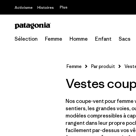
Plus
Activisme
Histoires
Sélection
Femme
Homme
Enfant
Sacs
Femme
Par produit
Vest
Vestes cou
Nos coupe-vent pour femme vo
sentiers, les grandes voies, o
modèles compressibles à capu
rangent dans leur propre poc
facilement par-dessus vos v