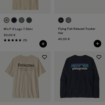
Flying Fish Relaxed Trucker
M's P-6 Logo T-Shirt
Hat
50,00 €
40,00 €
Avis
(11
)
Évaluation: 4.6 / 5