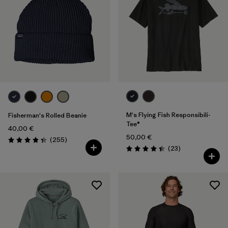
M's Flying Fish Responsibili-
Fisherman's Rolled Beanie
Tee®
40,00 €
50,00 €
Avis
(255
)
Évaluation: 4.3 / 5
Avis
(23
)
Évaluation: 4.4 / 5