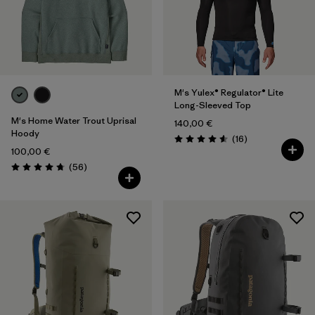
M's Yulex® Regulator® Lite
Long-Sleeved Top
M's Home Water Trout Uprisal
140,00 €
Hoody
Avis
(16
)
Évaluation: 4.6 / 5
100,00 €
Avis
(56
)
Évaluation: 4.7 / 5