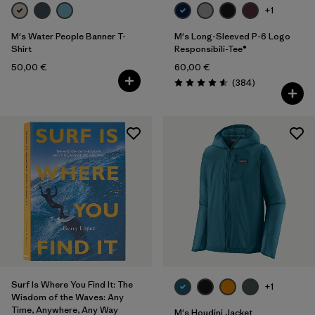
+1
M's Water People Banner T-
M's Long-Sleeved P-6 Logo
Shirt
Responsibili-Tee®
50,00 €
60,00 €
Avis
(384
)
Évaluation: 4.6 / 5
Surf Is Where You Find It: The
+1
Wisdom of the Waves: Any
Time, Anywhere, Any Way
M's Houdini Jacket