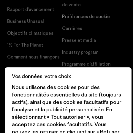
de vente
Rapport d’avancement
Préférences de cookie
Business Unusual
Carrières
Objectifs climatiques
Presse et media
1% For The Planet
Industry program
Comment nous finançons
Programme d’affiliation
Cartes cadeaux
Patagonia France Plan du site
Vos données, votre choix
Nos magasins
Nous utilisons des cookies pour des
fonctionnalités essentielles du site (toujours
actifs), ainsi que des cookies facultatifs pour
l’analyse et la publicité personnalisée. En
sélectionnant « Tout autoriser », vous
© 2026 Patagonia, Inc. All Rights Reserved.
acceptez ces cookies facultatifs. Vous
pouvez les refuser en cliquant sur « Refuser