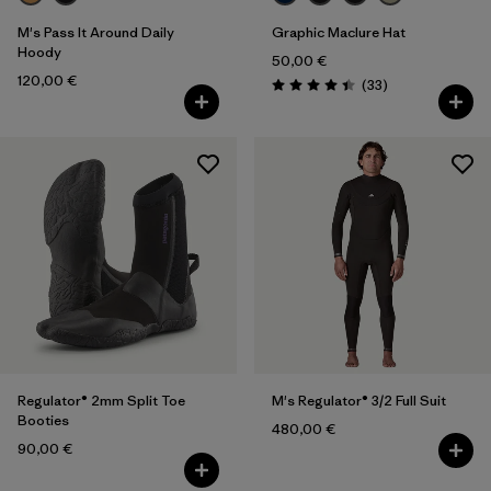
Volume
M's Pass It Around Daily
Graphic Maclure Hat
Hoody
Filtrer par
Température
50,00 €
120,00 €
Avis
(33
)
Évaluation: 4.4 / 5
Regulator® 2mm Split Toe
M's Regulator® 3/2 Full Suit
Booties
480,00 €
90,00 €