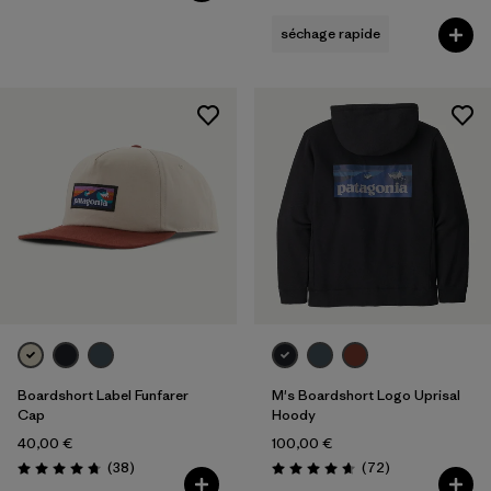
séchage rapide
Boardshort Label Funfarer
M's Boardshort Logo Uprisal
Cap
Hoody
40,00 €
100,00 €
Avis
Avis
(38
)
(72
)
Évaluation: 4.8 / 5
Évaluation: 4.7 / 5