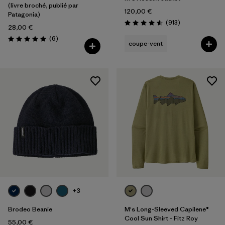
(livre broché, publié par
120,00 €
Patagonia)
Avis
(913
)
Évaluation: 4.6 / 5
28,00 €
Avis
(6
)
Évaluation: 5.0 / 5
coupe-vent
+3
Brodeo Beanie
M's Long-Sleeved Capilene®
Cool Sun Shirt - Fitz Roy
55,00 €