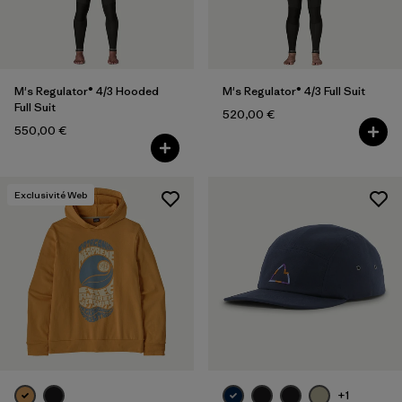
LS
(2)
L
(37)
Tout afficher (13)
M's Regulator® 4/3 Hooded
M's Regulator® 4/3 Full Suit
Full Suit
520,00 €
Filtrer par
Genre
550,00 €
Filtrer par
Prix
Exclusivité Web
Filtrer par
Coupe
Filtrer par
Couleur
Filtrer par
Tissu
Filtrer par
Famille de produits
+1
Filtrer par