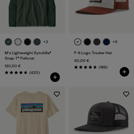
+2
+5
M's Lightweight Synchilla®
P-6 Logo Trucker Hat
Snap-T® Pullover
40,00 €
130,00 €
Avis
(186
)
Évaluation: 4.7 / 5
Avis
(420
)
Évaluation: 4.7 / 5