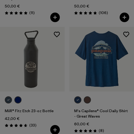
50,00 €
50,00 €
Avis
Avis
(11
)
(106
)
Évaluation: 4.9 / 5
Évaluation: 4.8 / 5
MiiR® Fitz Etch 23-oz Bottle
M's Capilene® Cool Daily Shirt
- Great Waves
42,00 €
60,00 €
Avis
(33
)
Évaluation: 4.7 / 5
Avis
(8
)
Évaluation: 4.8 / 5