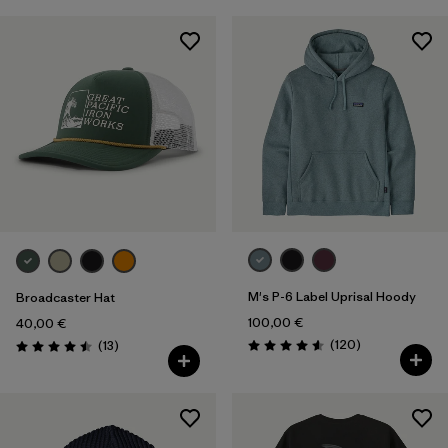
M's P-6 Label Uprisal Hoody
Broadcaster Hat
100,00 €
40,00 €
Avis
Avis
(120
)
(13
)
Évaluation: 4.6 / 5
Évaluation: 4.5 / 5