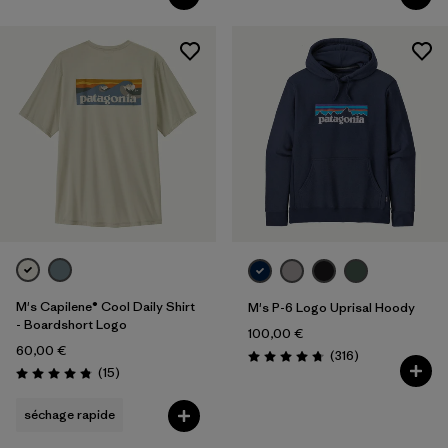
M's Capilene® Cool Daily Shirt
M's P-6 Logo Uprisal Hoody
- Boardshort Logo
100,00 €
60,00 €
Avis
(316
)
Évaluation: 4.8 / 5
Avis
(15
)
Évaluation: 4.8 / 5
séchage rapide