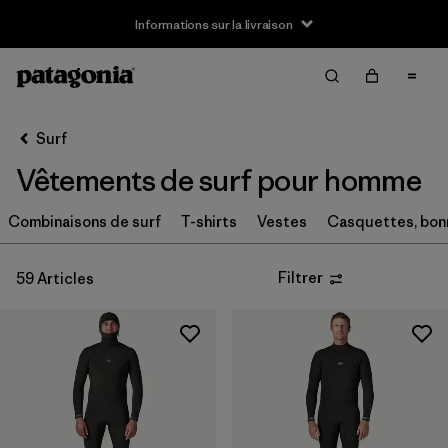
Informations sur la livraison
Filter & Sort
Effacer tout
Trier par
Surf
Filtrer par
Taille
Vêtements de surf pour homme
XXS
(1)
Combinaisons de surf
T-shirts
Vestes
Casquettes, bon
XS
(18)
Filtrer
59 Articles
S
(39)
MT
(5)
MS
(2)
M
(41)