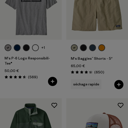
+1
M's P-6 Logo Responsibili-
M's Baggies™ Shorts - 5"
Tee®
65,00 €
50,00 €
Avis
(650
)
Évaluation: 4.4 / 5
Avis
(569
)
Évaluation: 4.5 / 5
séchage rapide