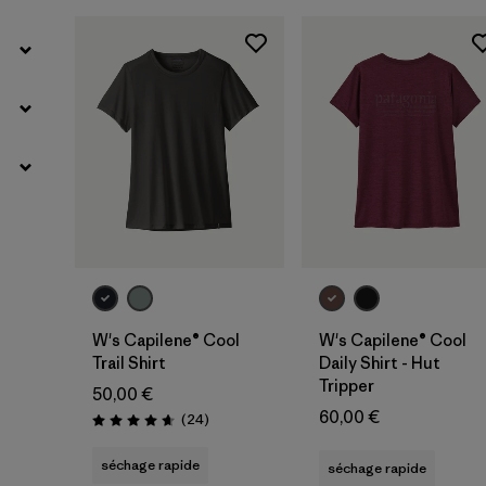
W's Capilene® Cool
W's Capilene® Cool
Trail Shirt
Daily Shirt - Hut
Tripper
50,00 €
60,00 €
Avis
(24
)
Évaluation: 4.7 / 5
séchage rapide
séchage rapide