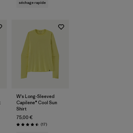
séchage rapide
W's Long-Sleeved
t
Capilene® Cool Sun
Shirt
75,00 €
Avis
(17
)
Évaluation: 4.5 / 5