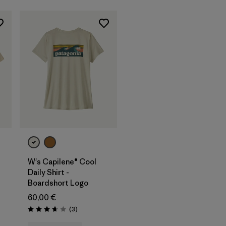
W's Capilene® Cool
Daily Shirt -
Boardshort Logo
60,00 €
Avis
(3
)
Évaluation: 3.7 / 5