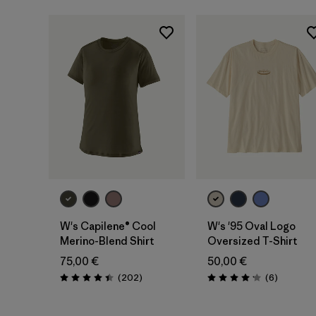
W's Capilene® Cool
W's '95 Oval Logo
Merino-Blend Shirt
Oversized T-Shirt
75,00 €
50,00 €
Avis
Avis
(202
)
(6
)
Évaluation: 4.4 / 5
Évaluation: 4.2 / 5