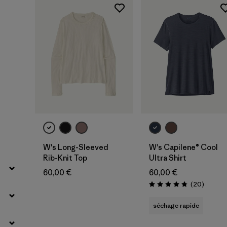
Filtrer par
Famille de produits
Filtrer par
Coupe
Filtrer par
Couleur
Filtrer par
Prix
Filtrer par
Caractéristiques
Filtrer par
Tissu
W's Long-Sleeved
W's Capilene® Cool
Rib-Knit Top
Ultra Shirt
60,00 €
60,00 €
Avis
(20
)
Évaluation: 4.9 / 5
séchage rapide