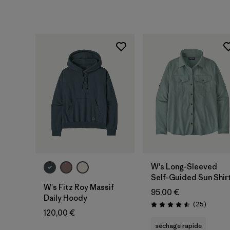
W's Long-Sleeved
Self-Guided Sun Shir
W's Fitz Roy Massif
95,00 €
Daily Hoody
Avis
(25
)
Évaluation: 4.5 / 5
120,00 €
séchage rapide