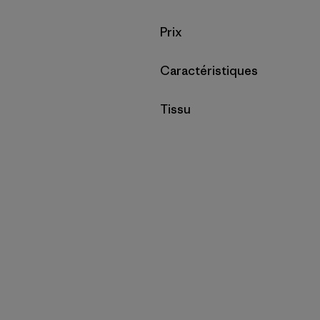
Filtrer par
Prix
Filtrer par
Caractéristiques
Filtrer par
Tissu