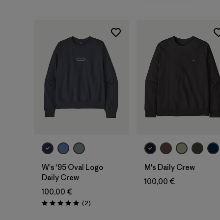
W's '95 Oval Logo
M's Daily Crew
Daily Crew
100,00 €
100,00 €
Avis
(2
)
Évaluation: 5.0 / 5