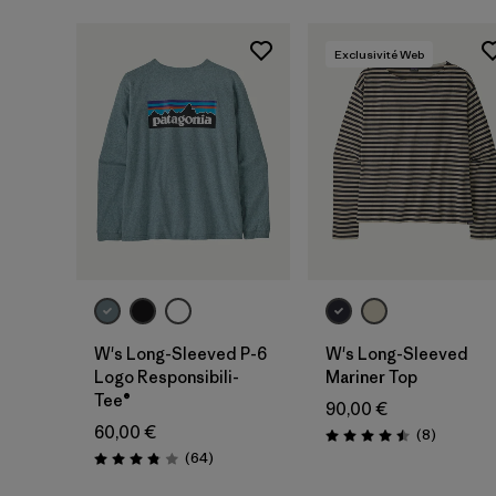
Exclusivité Web
W's Long-Sleeved P-6
W's Long-Sleeved
Logo Responsibili-
Mariner Top
Tee®
90,00 €
60,00 €
Avis
(8
)
Évaluation: 4.5 / 5
Avis
(64
)
Évaluation: 3.8 / 5