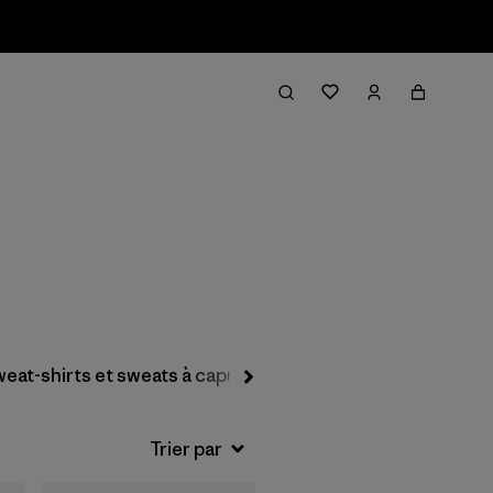
Filter & Sort
eat-shirts et sweats à capuche
Chemises à boutons