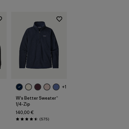
+1
W's Better Sweater™
1/4-Zip
140,00 €
Avis
(575
)
Évaluation: 4.5 / 5