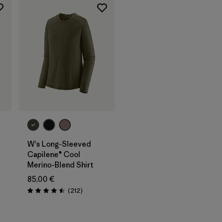
W's Long-Sleeved
Capilene® Cool
Merino-Blend Shirt
85,00 €
Avis
(212
)
Évaluation: 4.5 / 5