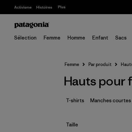
Plus
Activisme
Histoires
Sélection
Femme
Homme
Enfant
Sacs
Femme
Par produit
Haut
Hauts pour
T-shirts
Manches courtes
Filtrer par
Taille