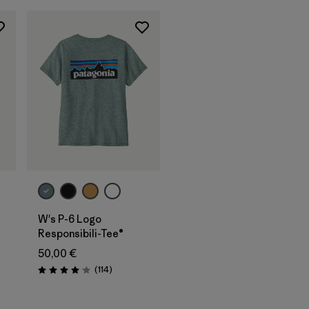
W's P-6 Logo
Responsibili-Tee®
50,00 €
Avis
(114
)
Évaluation: 4.0 / 5