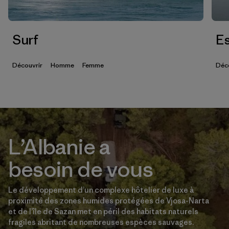
Surf
Es
Découvrir
Homme
Femme
Déc
L’Albanie a
besoin de vous
Le développement d’un complexe hôtelier de luxe à
proximité des zones humides protégées de Vjosa-Narta
et de l’île de Sazan met en péril des habitats naturels
fragiles abritant de nombreuses espèces sauvages.