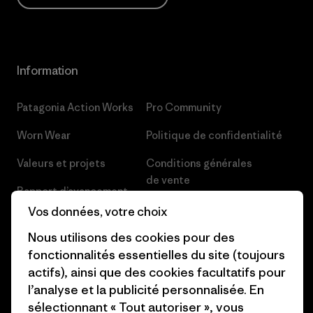
Information
Patagonia Action Works
Pro Community
Worn Wear
Politique de confidentialité
Valeurs et projets
Conditions générales
de vente
Rapport d’avancement
Préférences de cookie
Vos données, votre choix
Business Unusual
Nous utilisons des cookies pour des
Carrières
Objectifs climatiques
fonctionnalités essentielles du site (toujours
Presse et media
actifs), ainsi que des cookies facultatifs pour
1% For The Planet
l’analyse et la publicité personnalisée. En
Industry program
Comment nous finançons
sélectionnant « Tout autoriser », vous