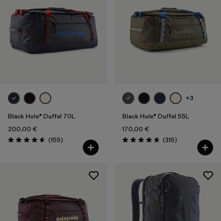
+3
Black Hole® Duffel 70L
Black Hole® Duffel 55L
200,00 €
170,00 €
Avis
Avis
(155
)
(315
)
Évaluation: 4.6 / 5
Évaluation: 4.7 / 5