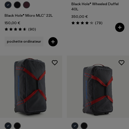
Black Hole® Wheeled Duffel
40L
Black Hole® Micro MLC™ 22L
350,00 €
Avis
150,00 €
(79
)
Évaluation: 4.1 / 5
Avis
(90
)
Évaluation: 4.6 / 5
pochette ordinateur