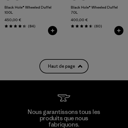
Black Hole® Wheeled Duffel
Black Hole® Wheeled Duffel
100L
70L
450,00 €
400,00 €
Avis
Avis
(84
)
(60
)
Évaluation: 4.4 / 5
Évaluation: 4.5 / 5
Haut de page
Nous garantissons tous les
produits que nous
fabriquons.