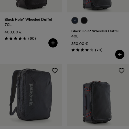
Black Hole® Wheeled Duffel
70L
Black Hole® Wheeled Duffel
400,00 €
40L
Avis
(60
)
Évaluation: 4.5 / 5
350,00 €
Avis
(79
)
Évaluation: 4.1 / 5