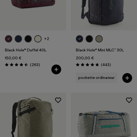
+2
Black Hole® Duffel 40L
Black Hole® Mini MLC™ 30L
150,00 €
200,00 €
Avis
Avis
(263
)
(443
)
Évaluation: 4.5 / 5
Évaluation: 4.7 / 5
pochette ordinateur