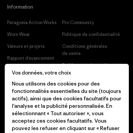
Information
Patagonia Action Works
Pro Community
Worn Wear
Politique de confidentialité
Valeurs et projets
Conditions générales
de vente
Rapport d’avancement
Préférences de cookie
Business Unusual
Vos données, votre choix
Carrières
Objectifs climatiques
Nous utilisons des cookies pour des
Presse et media
fonctionnalités essentielles du site (toujours
1% For The Planet
actifs), ainsi que des cookies facultatifs pour
Industry program
l’analyse et la publicité personnalisée. En
Comment nous finançons
Programme d’affiliation
sélectionnant « Tout autoriser », vous
Cartes cadeaux
acceptez ces cookies facultatifs. Vous
Patagonia France Plan du site
pouvez les refuser en cliquant sur « Refuser
Nos magasins