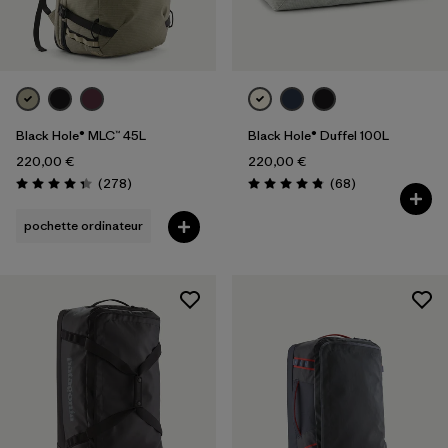
Black Hole® MLC™ 45L
Black Hole® Duffel 100L
220,00 €
220,00 €
Avis
Avis
(278
)
(68
)
Évaluation: 4.4 / 5
Évaluation: 4.8 / 5
pochette ordinateur