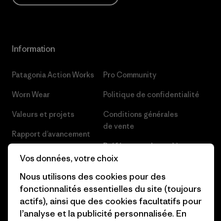
Information
Patagonia Action Works
Pro Community
Worn Wear
Politique de confidentialité
Valeurs et projets
Conditions générales
de vente
Rapport d’avancement
Préférences de cookie
Business Unusual
Vos données, votre choix
Carrières
Objectifs climatiques
Nous utilisons des cookies pour des
Presse et media
fonctionnalités essentielles du site (toujours
1% For The Planet
actifs), ainsi que des cookies facultatifs pour
Industry program
l’analyse et la publicité personnalisée. En
Comment nous finançons