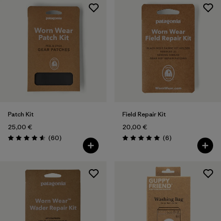
Patch Kit
Field Repair Kit
25,00 €
20,00 €
Avis
Avis
(60
)
(6
)
Évaluation: 4.6 / 5
Évaluation: 5.0 / 5