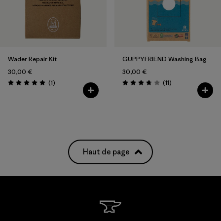
Wader Repair Kit
GUPPYFRIEND Washing Bag
30,00 €
30,00 €
Avis
Avis
(1
)
(11
)
Évaluation: 5.0 / 5
Évaluation: 3.7 / 5
Haut de page