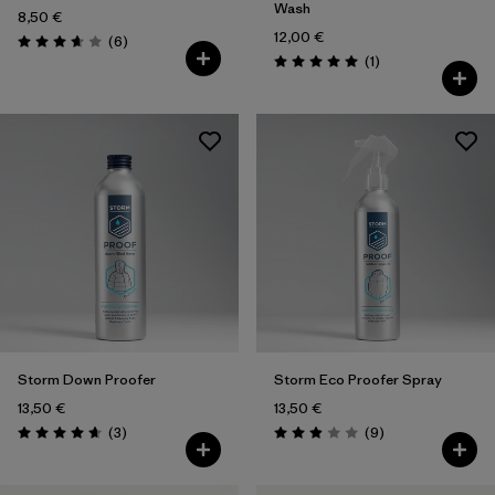
Wash
8,50 €
12,00 €
Avis
(6
)
Évaluation: 3.7 / 5
Avis
(1
)
Évaluation: 5.0 / 5
Storm Down Proofer
Storm Eco Proofer Spray
13,50 €
13,50 €
Avis
Avis
(3
)
(9
)
Évaluation: 4.7 / 5
Évaluation: 2.9 / 5