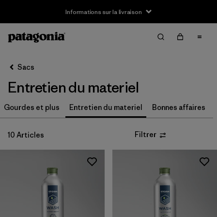
Informations sur la livraison
Filter & Sort
Effacer tout
Trier par
Sacs
Filtrer par
Genre
Entretien du materiel
Filtrer par
Prix
Gourdes et plus
Entretien du materiel
Bonnes affaires
Filtrer par
Couleur
Filtrer
10 Articles
Filtrer par
Tissu