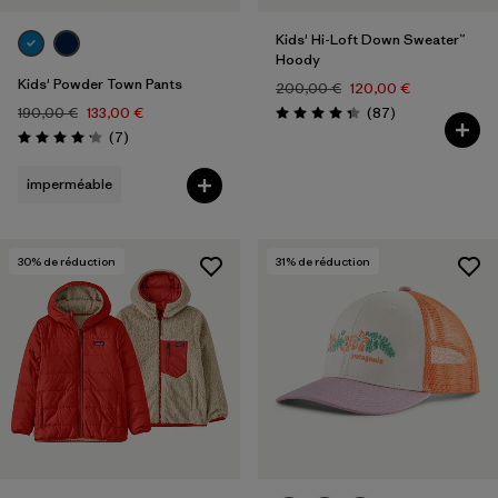
Kids' Hi-Loft Down Sweater™
Hoody
Kids' Powder Town Pants
200,00 €
120,00 €
Avis
190,00 €
133,00 €
(87
)
Évaluation: 4.3 / 5
Avis
(7
)
Évaluation: 4.1 / 5
imperméable
30
% de réduction
31
% de réduction