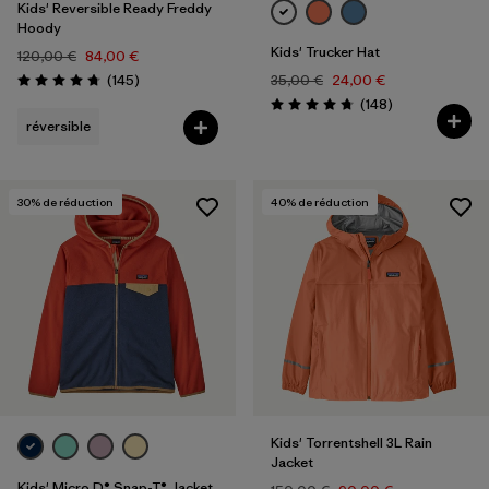
Kids' Reversible Ready Freddy
Hoody
Kids' Trucker Hat
120,00 €
84,00 €
Avis
(145
)
35,00 €
24,00 €
Évaluation: 4.7 / 5
Avis
(148
)
Évaluation: 4.7 / 5
réversible
30
% de réduction
40
% de réduction
Kids' Torrentshell 3L Rain
Jacket
Kids' Micro D® Snap-T® Jacket