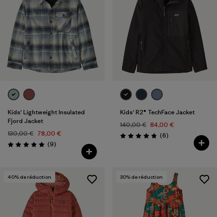
Kids' Lightweight Insulated
Kids' R2® TechFace Jacket
Fjord Jacket
140,00 €
84,00 €
130,00 €
78,00 €
Avis
(6
)
Évaluation: 4.8 / 5
Avis
(9
)
Évaluation: 5.0 / 5
40
% de réduction
30
% de réduction