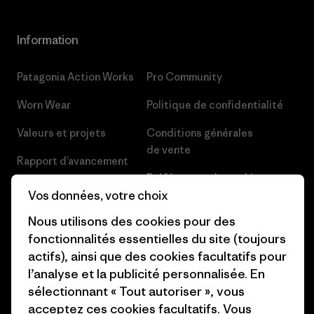
Information
Patagonia Action Works
Pro Community
Worn Wear
Politique de confidentialité
Valeurs et projets
Conditions générales
de vente
Rapport d’avancement
Préférences de cookie
Business Unusual
Vos données, votre choix
Carrières
Objectifs climatiques
Nous utilisons des cookies pour des
Presse et media
fonctionnalités essentielles du site (toujours
1% For The Planet
actifs), ainsi que des cookies facultatifs pour
Industry program
l’analyse et la publicité personnalisée. En
Comment nous finançons
Programme d’affiliation
sélectionnant « Tout autoriser », vous
Cartes cadeaux
acceptez ces cookies facultatifs. Vous