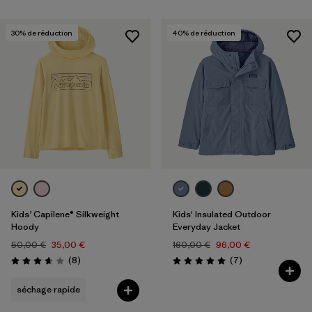
30
% de réduction
40
% de réduction
Kids’ Capilene® Silkweight
Kids' Insulated Outdoor
Hoody
Everyday Jacket
50,00 €
35,00 €
160,00 €
96,00 €
Avis
Avis
(8
)
(7
)
Évaluation: 3.6 / 5
Évaluation: 5.0 / 5
séchage rapide