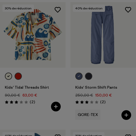
30
% de réduction
40
% de réduction
Kids’ Tidal Threads Shirt
Kids' Storm Shift Pants
90,00 €
63,00 €
250,00 €
150,00 €
Avis
Avis
(2
)
(2
)
Évaluation: 3.0 / 5
Évaluation: 3.0 / 5
GORE-TEX
40
% de réduction
30
% de réduction