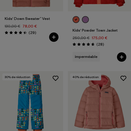
Kids' Down Sweater™ Vest
130,00 €
78,00 €
Kids' Powder Town Jacket
Avis
(29
)
Évaluation: 4.4 / 5
250,00 €
175,00 €
Avis
(28
)
Évaluation: 4.6 / 5
imperméable
30
% de réduction
40
% de réduction