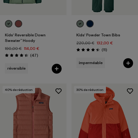
Kids' Reversible Down
Kids' Powder Town Bibs
Sweater™ Hoody
220,00 €
132,00 €
190,00 €
114,00 €
Avis
(11
)
Évaluation: 4.5 / 5
Avis
(47
)
Évaluation: 4.4 / 5
imperméable
réversible
40
% de réduction
30
% de réduction