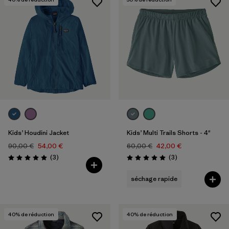
Kids’ Houdini Jacket
Kids’ Multi Trails Shorts - 4"
90,00 €
54,00 €
60,00 €
42,00 €
Avis
Avis
(3
)
(3
)
Évaluation: 5.0 / 5
Évaluation: 5.0 / 5
séchage rapide
40
% de réduction
40
% de réduction