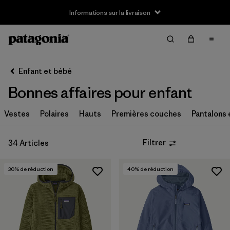
Informations sur la livraison
Filter & Sort
Effacer tout
Trier par
Enfant et bébé
Filtrer par
Taille
Bonnes affaires pour enfant
XS
(15)
Vestes
Polaires
Hauts
Premières couches
Pantalons 
S
(19)
Filtrer
34 Articles
M
(22)
L
(24)
30
% de réduction
40
% de réduction
XL
(28)
XXL
(16)