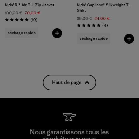
Kids' R1® Air Full-Zip Jacket
Kids’ Capilene® Silkweight T-
Shirt
100,00 €
70,00 €
35,00 €
24,00 €
Avis
(10
)
Évaluation: 5.0 / 5
Avis
(4
)
Évaluation: 5.0 / 5
séchage rapide
séchage rapide
Haut de page
Nous garantissons tous les
produits que nous