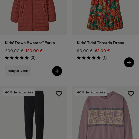
Kids' Down Sweater™ Parka
Kids’ Tidal Threads Dress
200,00 €
120,00 €
90,00 €
63,00 €
Avis
Avis
(3
)
(1
)
Évaluation: 5.0 / 5
Évaluation: 5.0 / 5
coupe-vent
40
% de réduction
40
% de réduction