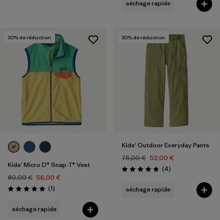
séchage rapide
30
% de réduction
30
% de réduction
Kids' Outdoor Everyday Pants
75,00 €
52,00 €
Kids' Micro D® Snap-T® Vest
Avis
(4
)
Évaluation: 4.8 / 5
80,00 €
56,00 €
Avis
(1
)
séchage rapide
Évaluation: 5.0 / 5
séchage rapide