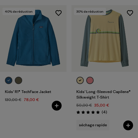
40
% de réduction
30
% de réduction
Kids’ R1® TechFace Jacket
Kids’ Long-Sleeved Capilene®
Silkweight T-Shirt
130,00 €
78,00 €
50,00 €
35,00 €
Avis
(4
)
Évaluation: 5.0 / 5
séchage rapide