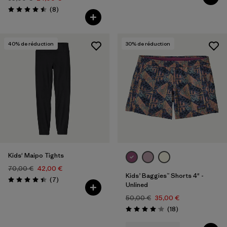
Avis
(8
)
Évaluation: 4.5 / 5
40
% de réduction
30
% de réduction
Kids' Maipo Tights
70,00 €
42,00 €
Kids’ Baggies™ Shorts 4" -
Avis
(7
)
Évaluation: 4.4 / 5
Unlined
50,00 €
35,00 €
Avis
(18
)
Évaluation: 4.1 / 5