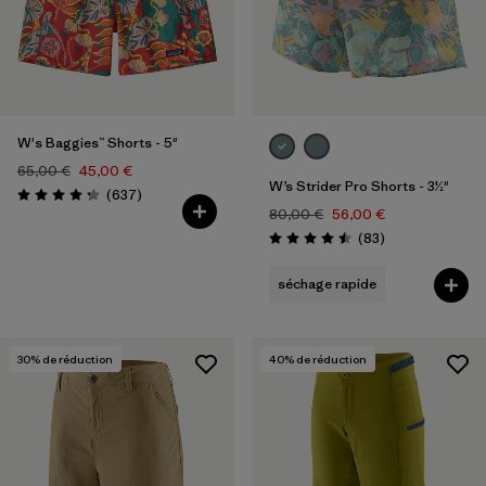
Filtrer par
Coupe
Filtrer par
Couleur
W's Baggies™ Shorts - 5"
Filtrer par
Caractéristiques
65,00 €
45,00 €
W’s Strider Pro Shorts - 3½"
Avis
(637
)
Évaluation: 4.3 / 5
Filtrer par
Sport
80,00 €
56,00 €
Avis
(83
)
Évaluation: 4.5 / 5
séchage rapide
30
% de réduction
40
% de réduction