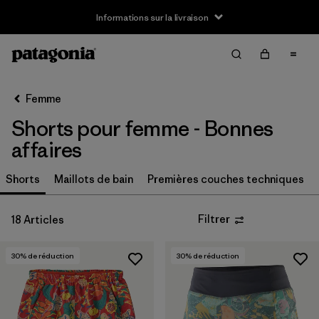
Informations sur la livraison
Filter & Sort
Effacer tout
Trier par
Femme
Filtrer par
Taille
Shorts pour femme - Bonnes
XS
(13)
affaires
S
(11)
Shorts
Maillots de bain
Premières couches techniques
M
(12)
Filtrer
18 Articles
L
(12)
30
% de réduction
30
% de réduction
XL
(8)
Filtrer par
Prix