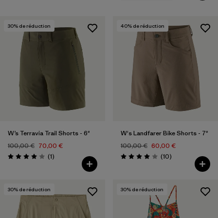
30
% de réduction
40
% de réduction
W’s Terravia Trail Shorts - 6"
W's Landfarer Bike Shorts - 7"
100,00 €
70,00 €
100,00 €
60,00 €
Avis
Avis
(1
)
(10
)
Évaluation: 4.0 / 5
Évaluation: 4.0 / 5
30
% de réduction
30
% de réduction