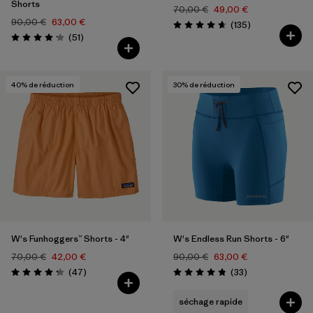
Shorts
70,00 €
49,00 €
90,00 €
63,00 €
Avis
(135
)
Évaluation: 4.6 / 5
Avis
(51
)
Évaluation: 4.1 / 5
40
% de réduction
30
% de réduction
W's Funhoggers™ Shorts - 4"
W's Endless Run Shorts - 6"
70,00 €
42,00 €
90,00 €
63,00 €
Avis
Avis
(47
)
(33
)
Évaluation: 4.3 / 5
Évaluation: 4.8 / 5
séchage rapide