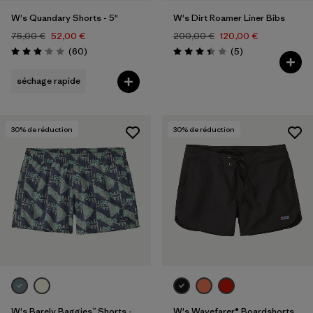
W's Quandary Shorts - 5"
W's Dirt Roamer Liner Bibs
75,00 €
52,00 €
200,00 €
120,00 €
Avis
Avis
(60
)
(5
)
Évaluation: 3.0 / 5
Évaluation: 3.4 / 5
séchage rapide
30
% de réduction
30
% de réduction
W's Barely Baggies™ Shorts -
W's Wavefarer® Boardshorts