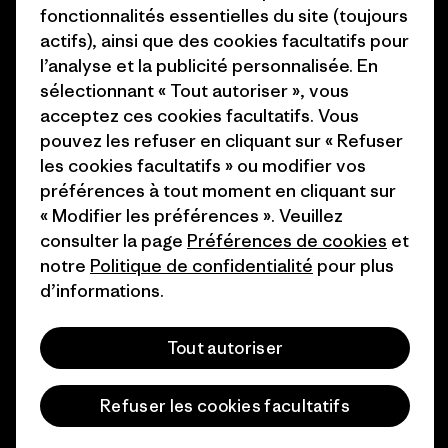
Presse et media
fonctionnalités essentielles du site (toujours
1% For The Planet
actifs), ainsi que des cookies facultatifs pour
Industry program
l’analyse et la publicité personnalisée. En
Comment nous finançons
sélectionnant « Tout autoriser », vous
Programme d’affiliation
Cartes cadeaux
acceptez ces cookies facultatifs. Vous
Patagonia France Plan du site
pouvez les refuser en cliquant sur « Refuser
Nos magasins
les cookies facultatifs » ou modifier vos
préférences à tout moment en cliquant sur
« Modifier les préférences ». Veuillez
consulter la page
Préférences de cookies
et
notre
Politique de confidentialité
pour plus
© 2026 Patagonia, Inc. All Rights Reserved.
d’informations.
Tout autoriser
français
Refuser les cookies facultatifs