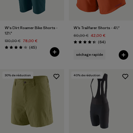
W's Dirt Roamer Bike Shorts -
W’s Trailfarer Shorts - 4½"
12½"
60,00 €
42,00 €
130,00 €
78,00 €
Avis
(64
)
Évaluation: 4.4 / 5
Avis
(45
)
Évaluation: 4.1 / 5
séchage rapide
30
% de réduction
40
% de réduction