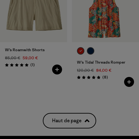
W’s Roamwith Shorts
85,00 €
59,00 €
W’s Tidal Threads Romper
Avis
(1
)
Évaluation: 5.0 / 5
120,00 €
84,00 €
Avis
(8
)
Évaluation: 4.9 / 5
Haut de page