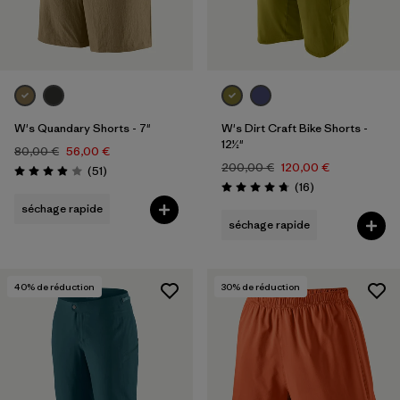
W's Quandary Shorts - 7"
W's Dirt Craft Bike Shorts -
12½"
80,00 €
56,00 €
200,00 €
120,00 €
Avis
(51
)
Évaluation: 3.9 / 5
Avis
(16
)
Évaluation: 4.8 / 5
séchage rapide
séchage rapide
40
% de réduction
30
% de réduction