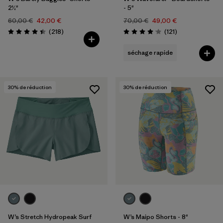
2½"
- 5"
60,00 €
42,00 €
70,00 €
49,00 €
Avis
Avis
(218
)
(121
)
Évaluation: 4.4 / 5
Évaluation: 4.0 / 5
séchage rapide
30
% de réduction
30
% de réduction
W’s Stretch Hydropeak Surf
W’s Maipo Shorts - 8"