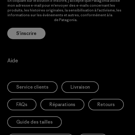
En cliquant sur le bouton S’inscrire, j’accepte que Patagonia utilise
mon adresse e-mail pour m’envoyer des e-mails concernant les
produits, les histoires originales, la sensibilisation à l’activisme, les
informations sur les événements et autres, conformément à la
Politique de confidentialité
de Patagonia.
S’inscrire
Aide
Service clients
Livraison
FAQs
Réparations
Retours
Guide des tailles