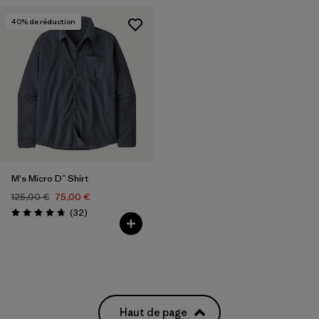
40
% de réduction
M's Micro D™ Shirt
125,00 €
75,00 €
Avis
(32
)
Évaluation: 4.8 / 5
Haut de page