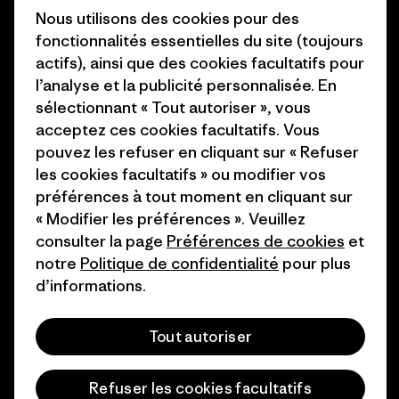
Carrières
Nous utilisons des cookies pour des
Objectifs climatiques
fonctionnalités essentielles du site (toujours
Presse et media
actifs), ainsi que des cookies facultatifs pour
1% For The Planet
l’analyse et la publicité personnalisée. En
Industry program
Comment nous finançons
sélectionnant « Tout autoriser », vous
Programme d’affiliation
acceptez ces cookies facultatifs. Vous
Cartes cadeaux
pouvez les refuser en cliquant sur « Refuser
Patagonia France Plan du site
les cookies facultatifs » ou modifier vos
Nos magasins
préférences à tout moment en cliquant sur
« Modifier les préférences ». Veuillez
consulter la page
Préférences de cookies
et
notre
Politique de confidentialité
pour plus
d’informations.
© 2026 Patagonia, Inc. All Rights Reserved.
Tout autoriser
français
Refuser les cookies facultatifs