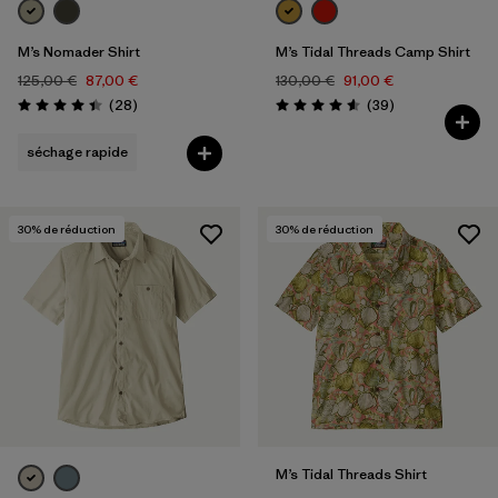
M’s Nomader Shirt
M’s Tidal Threads Camp Shirt
125,00 €
87,00 €
130,00 €
91,00 €
Avis
Avis
(28
)
(39
)
Évaluation: 4.4 / 5
Évaluation: 4.6 / 5
séchage rapide
30
% de réduction
30
% de réduction
M’s Tidal Threads Shirt