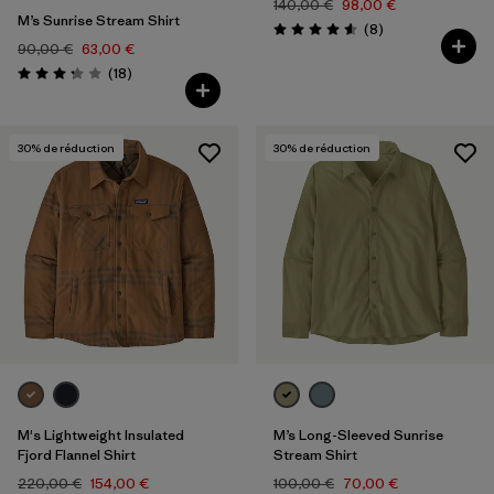
140,00 €
98,00 €
M’s Sunrise Stream Shirt
Avis
(8
)
Évaluation: 4.6 / 5
90,00 €
63,00 €
Avis
(18
)
Évaluation: 3.2 / 5
30
% de réduction
30
% de réduction
M's Lightweight Insulated
M’s Long-Sleeved Sunrise
Fjord Flannel Shirt
Stream Shirt
220,00 €
154,00 €
100,00 €
70,00 €