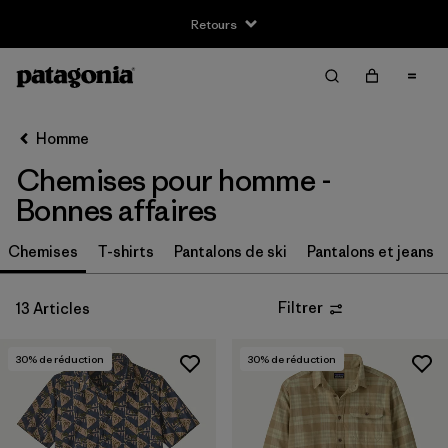
Retours
Filter & Sort
Effacer tout
Trier par
Homme
Filtrer par
Taille
Chemises pour homme -
XS
(2)
Bonnes affaires
S
(12)
Chemises
T-shirts
Pantalons de ski
Pantalons et jeans
M
(11)
Filtrer
13 Articles
L
(12)
30
% de réduction
30
% de réduction
XL
(11)
XXL
(10)