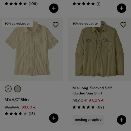
Avis
Avis
(109
)
(1
)
Évaluation: 4.6 / 5
Évaluation: 5.0 / 5
30
% de réduction
30
% de réduction
M's Long-Sleeved Self-
Guided Sun Shirt
M's A/C™ Shirt
95,00 €
66,00 €
Avis
90,00 €
63,00 €
(69
)
Évaluation: 4.7 / 5
Avis
(18
)
Évaluation: 3.8 / 5
séchage rapide