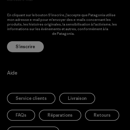
En cliquant sur le bouton S’inscrire, j’accepte que Patagonia utilise
mon adresse e-mail pour m’envoyer des e-mails concernant les
produits, les histoires originales, la sensibilisation à l’activisme, les
informations sur les événements et autres, conformément à la
Politique de confidentialité
de Patagonia.
S’inscrire
Aide
Service clients
Livraison
FAQs
Réparations
Retours