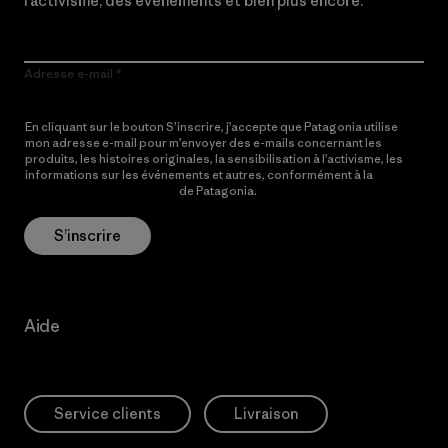
l’activisme, des événements et bien plus encore.
Adresse e-mail
En cliquant sur le bouton S’inscrire, j’accepte que Patagonia utilise
mon adresse e-mail pour m’envoyer des e-mails concernant les
produits, les histoires originales, la sensibilisation à l’activisme, les
informations sur les événements et autres, conformément à la
Politique de confidentialité
de Patagonia.
S’inscrire
Aide
Service clients
Livraison