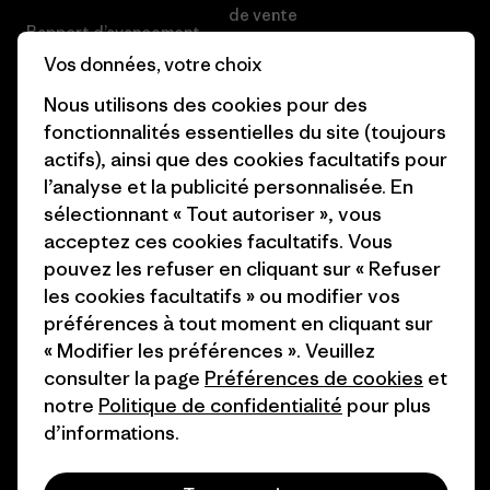
de vente
Rapport d’avancement
Préférences de cookie
Vos données, votre choix
Business Unusual
Nous utilisons des cookies pour des
Carrières
Objectifs climatiques
fonctionnalités essentielles du site (toujours
Presse et media
actifs), ainsi que des cookies facultatifs pour
1% For The Planet
l’analyse et la publicité personnalisée. En
Industry program
Comment nous finançons
sélectionnant « Tout autoriser », vous
Programme d’affiliation
acceptez ces cookies facultatifs. Vous
Cartes cadeaux
pouvez les refuser en cliquant sur « Refuser
Patagonia France Plan du site
les cookies facultatifs » ou modifier vos
Nos magasins
préférences à tout moment en cliquant sur
« Modifier les préférences ». Veuillez
consulter la page
Préférences de cookies
et
notre
Politique de confidentialité
pour plus
d’informations.
© 2026 Patagonia, Inc. All Rights Reserved.