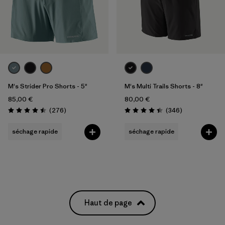
Filtrer par
Prix
Filtrer par
Coupe
Filtrer par
Couleur
M's Strider Pro Shorts - 5"
M's Multi Trails Shorts - 8"
Filtrer par
Tissu
85,00 €
80,00 €
Avis
Avis
(276
)
(346
)
Évaluation: 4.5 / 5
Évaluation: 4.4 / 5
Filtrer par
Temps
séchage rapide
séchage rapide
Haut de page