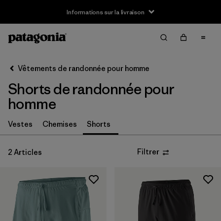
Informations sur la livraison
Filter & Sort
Effacer tout
Trier par
Vêtements de randonnée pour homme
Filtrer par
Taille
Shorts de randonnée pour
XS
(2)
homme
S
(1)
Vestes
Chemises
Shorts
M
(2)
Filtrer
2 Articles
L
(1)
XL
(1)
Filtrer par
Genre