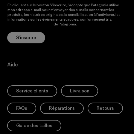
En cliquant sur le bouton S’inscrire, j’accepte que Patagonia utilise
mon adresse e-mail pour m’envoyer des e-mails concernant les
produits, les histoires originales, la sensibilisation à l’activisme, les
informations sur les événements et autres, conformément à la
Politique de confidentialité
de Patagonia.
S’inscrire
Aide
Service clients
Livraison
FAQs
Réparations
Retours
Guide des tailles