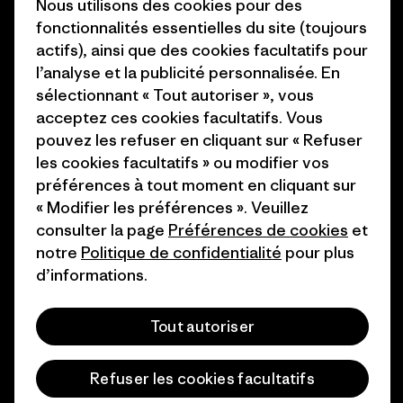
Nous utilisons des cookies pour des
Presse et media
fonctionnalités essentielles du site (toujours
1% For The Planet
actifs), ainsi que des cookies facultatifs pour
Industry program
l’analyse et la publicité personnalisée. En
Comment nous finançons
Programme d’affiliation
sélectionnant « Tout autoriser », vous
Cartes cadeaux
acceptez ces cookies facultatifs. Vous
Patagonia France Plan du site
pouvez les refuser en cliquant sur « Refuser
Nos magasins
les cookies facultatifs » ou modifier vos
préférences à tout moment en cliquant sur
« Modifier les préférences ». Veuillez
consulter la page
Préférences de cookies
et
notre
Politique de confidentialité
pour plus
© 2026 Patagonia, Inc. All Rights Reserved.
d’informations.
Tout autoriser
français
Refuser les cookies facultatifs