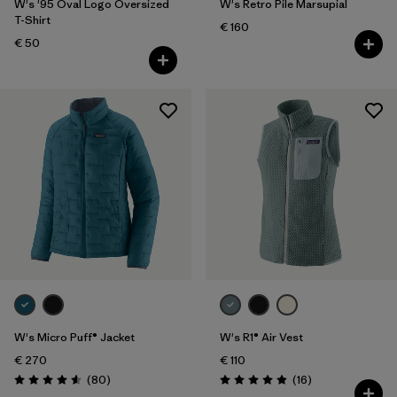
W's '95 Oval Logo Oversized
W's Retro Pile Marsupial
T-Shirt
€ 160
€ 50
W's Micro Puff® Jacket
W's R1® Air Vest
€ 270
€ 110
Reseñas
Reseñas
(80
)
(16
)
Puntuación: 4.6 / 5
Puntuación: 4.9 / 5