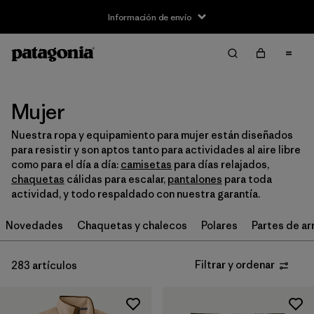
Información de envío
Filtrar y ordenar
Borrar todo
Ordenar por
Filtrar por
Size
Mujer
Nuestra ropa y equipamiento para mujer están diseñados
XXS
(9)
para resistir y son aptos tanto para actividades al aire libre
como para el día a día:
camisetas
para días relajados,
XS
(188)
chaquetas
cálidas para escalar,
pantalones
para toda
actividad, y todo respaldado con nuestra garantía.
S
(222)
Novedades
Chaquetas y chalecos
Polares
Partes de ar
M
(220)
L
(215)
Filtrar y ordenar
283 artículos
XL
(185)