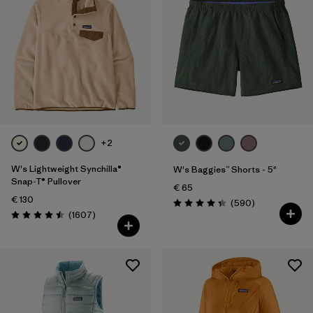
XXL
(72)
Filtrar por
Fit
Filtrar por
Color
Filtrar por
Price
+2
Filtrar por
Features
W's Lightweight Synchilla®
W's Baggies™ Shorts - 5"
Snap-T® Pullover
€ 65
Filtrar por
Materials & Our Footprint
€ 130
Reseñas
(590
)
Puntuación: 4.3 / 5
Reseñas
(1607
)
Puntuación: 4.5 / 5