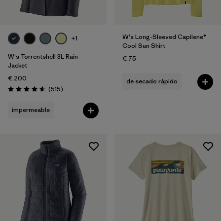
W's Long-Sleeved Capilene®
+1
Cool Sun Shirt
W's Torrentshell 3L Rain
€ 75
Jacket
€ 200
de secado rápido
Reseñas
(515
)
Puntuación: 4.6 / 5
impermeable