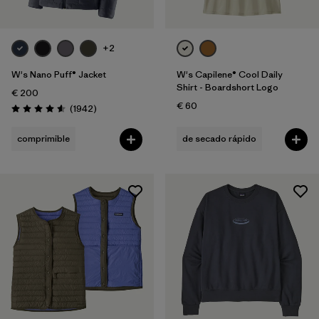
+2
W's Nano Puff® Jacket
W's Capilene® Cool Daily
Shirt - Boardshort Logo
€ 200
€ 60
Reseñas
(1942
)
Puntuación: 4.6 / 5
comprimible
de secado rápido