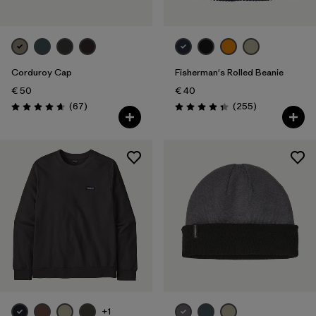
Corduroy Cap
Fisherman's Rolled Beanie
€ 50
€ 40
Reseñas
Reseñas
(67
)
(255
)
Puntuación: 4.7 / 5
Puntuación: 4.3 / 5
+1