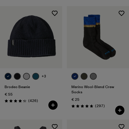
+3
Brodeo Beanie
Merino Wool-Blend Crew
Socks
€ 55
€ 25
Reseñas
(426
)
Puntuación: 4.3 / 5
Reseñas
(297
)
Puntuación: 4.7 / 5