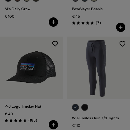
M's Daily Crew
PowSlayer Beanie
€ 100
€ 45
Reseñas
(7
)
Puntuación: 4.7 / 5
P-6 Logo Trucker Hat
€ 40
W's Endless Run 7/8 Tights
Reseñas
(185
)
Puntuación: 4.7 / 5
€ 110