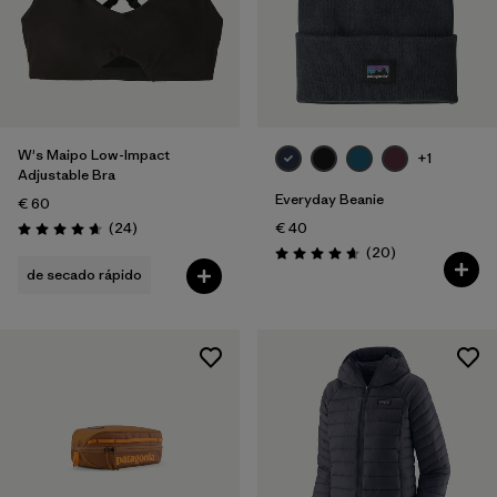
W's Maipo Low-Impact
+1
Adjustable Bra
Everyday Beanie
€ 60
Reseñas
(24
)
€ 40
Puntuación: 4.7 / 5
Reseñas
(20
)
Puntuación: 4.7 / 5
de secado rápido