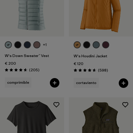
+1
W's Down Sweater™ Vest
W's Houdini Jacket
€ 200
€ 120
Reseñas
(205
)
Reseñas
(598
)
Puntuación: 4.6 / 5
Puntuación: 4.6 / 5
comprimible
cortaviento