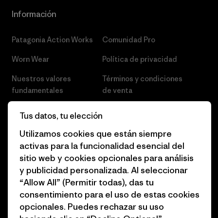
Información
Patagonia Action Works
Comunidad Pro
Worn Wear
Política de privacidad
Nuestros valores
Términos y condiciones
fundamentales
de venta
Informe de progreso
Preferencias de cookies
Tus datos, tu elección
Business Unusual
Empleo
Utilizamos cookies que están siempre
activas para la funcionalidad esencial del
Objetivos climáticos
Prensa
sitio web y cookies opcionales para análisis
1% for the Planet
Programa para profesionales
y publicidad personalizada. Al seleccionar
del sector
“Allow All” (Permitir todas), das tu
Cómo financiamos
consentimiento para el uso de estas cookies
Programa de afiliados
opcionales. Puedes rechazar su uso
Tarjetas regalo