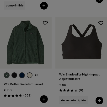
comprimible
W's Shadowlite High-Impact
+3
Adjustable Bra
W's Better Sweater™ Jacket
€ 90
Reseñas
€ 160
(6
)
Puntuación: 4.3 / 5
Reseñas
(658
)
Puntuación: 4.6 / 5
de secado rápido