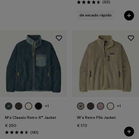
Reseñas
(63
)
Puntuación: 4.5 / 5
de secado rápido
+1
+1
M's Classic Retro-X® Jacket
W's Retro Pile Jacket
€ 250
€ 170
Reseñas
(141
)
Puntuación: 4.5 / 5