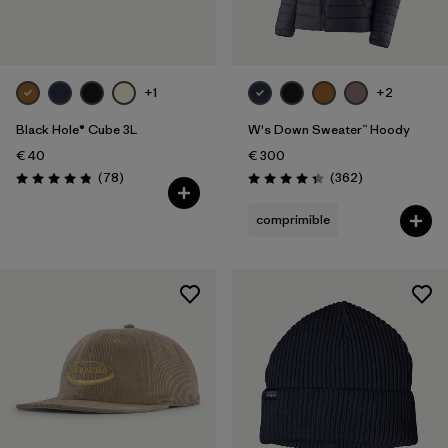
+1
+2
Black Hole® Cube 3L
W's Down Sweater™ Hoody
€ 40
€ 300
Reseñas
Reseñas
(78
)
(362
)
Puntuación: 4.8 / 5
Puntuación: 4.4 / 5
comprimible