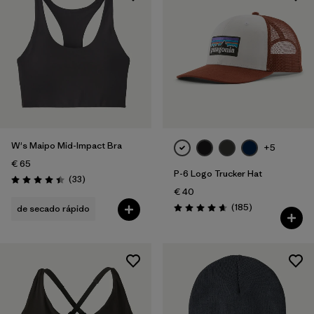
W's Maipo Mid-Impact Bra
+5
€ 65
P-6 Logo Trucker Hat
Reseñas
(33
)
Puntuación: 4.4 / 5
€ 40
Reseñas
(185
)
de secado rápido
Puntuación: 4.7 / 5