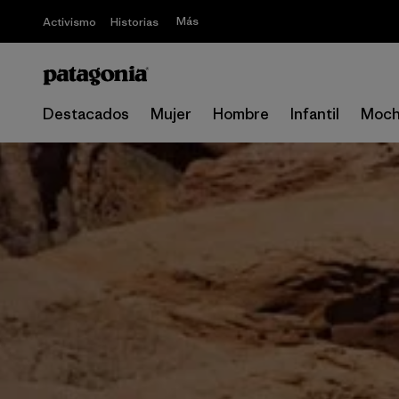
Más
Activismo
Historias
Destacados
Mujer
Hombre
Infantil
Moch