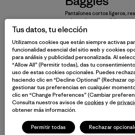
Baggies™
Pantalones cortos ligeros, re
colores, largos y tejidos para
Tus datos, tu elección
Utilizamos cookies que están siempre activas par
Hombre
Mujer
Infan
funcionalidad esencial del sitio web y cookies op
para análisis y publicidad personalizada. Al selec
“Allow All” (Permitir todas), das tu consentimiento
uso de estas cookies opcionales. Puedes rechaza
haciendo clic en “Decline Optional” (Rechazar op
gestionar tus preferencias en cualquier moment
clic en “Change Preferences” (Cambiar preferenc
Consulta nuestros avisos de
cookies
y de
privac
obtener más información.
Permitir todas
Rechazar opcional