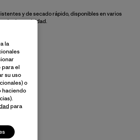
sistentes y de secado rápido, disponibles en varios
 cualquier actividad.
a la
til y bebé
cionales
cionar
 para el
r su uso
cionales) o
o haciendo
ias).
idad
para
es