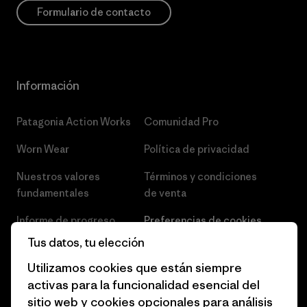
Formulario de contacto
Información
Patagonia Action Works
Comunidad Pro
Worn Wear
Política de privacidad
Nuestros valores
Términos y condiciones
fundamentales
de venta
Informe de progreso
Preferencias de cookies
Tus datos, tu elección
Business Unusual
Empleo
Utilizamos cookies que están siempre
Objetivos climáticos
Prensa
activas para la funcionalidad esencial del
sitio web y cookies opcionales para análisis
1% for the Planet
Programa para profesionales