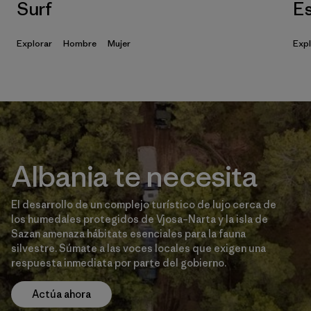
Surf
Es
Explorar
Hombre
Mujer
Expl
Albania te necesita
El desarrollo de un complejo turístico de lujo cerca de
los humedales protegidos de Vjosa–Narta y la isla de
Sazan amenaza hábitats esenciales para la fauna
silvestre. Súmate a las voces locales que exigen una
respuesta inmediata por parte del gobierno.
Actúa ahora