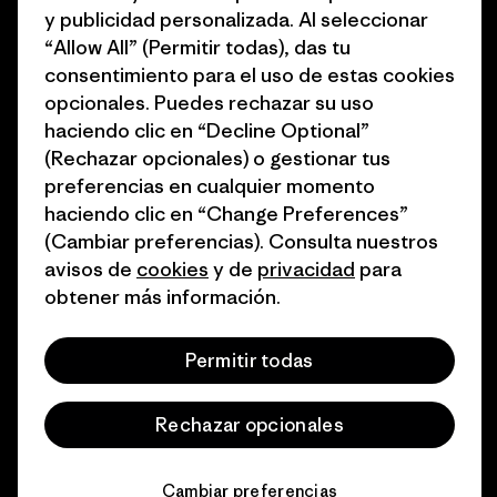
y publicidad personalizada. Al seleccionar
del sector
Cómo financiamos
“Allow All” (Permitir todas), das tu
Programa de afiliados
consentimiento para el uso de estas cookies
Tarjetas regalo
opcionales. Puedes rechazar su uso
Mapa del sitio Patagonia
Encuentra una tienda
haciendo clic en “Decline Optional”
España
(Rechazar opcionales) o gestionar tus
preferencias en cualquier momento
haciendo clic en “Change Preferences”
(Cambiar preferencias). Consulta nuestros
avisos de
cookies
y de
privacidad
para
© 2026 Patagonia, Inc. Todos los derechos reservados.
obtener más información.
Permitir todas
español
Rechazar opcionales
Cambiar preferencias