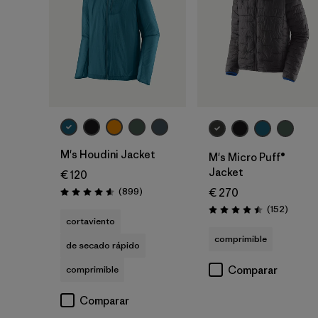
M's Houdini Jacket
M's Micro Puff®
Jacket
€ 120
Reseñas
(899
)
€ 270
Puntuación: 4.6 / 5
Reseña
(152
)
Puntuación: 4.5 / 5
cortaviento
comprimible
de secado rápido
comprimible
Comparar
Comparar