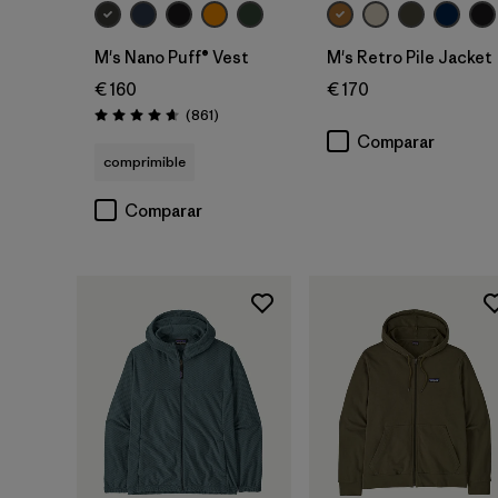
M's Nano Puff® Vest
M's Retro Pile Jacket
€ 160
€ 170
Reseñas
(861
)
Puntuación: 4.7 / 5
Comparar
comprimible
Comparar