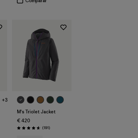
Comparar
+3
M's Triolet Jacket
€ 420
Reseñas
(191
)
Puntuación: 4.6 / 5
s