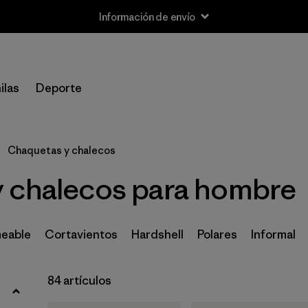
Información de envío
Filtrar por
Size
ilas
Deporte
XXS
(1)
XS
(79)
Chaquetas y chalecos
S
(81)
 chalecos para hombre
M
(80)
L
(81)
eable
Cortavientos
Hardshell
Polares
Informal
XL
(81)
84 artículos
XXL
(78)