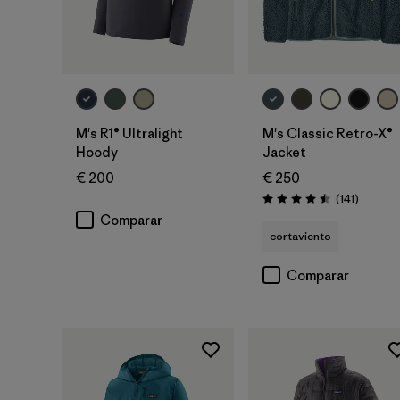
M's R1® Ultralight
M's Classic Retro-X®
Hoody
Jacket
€ 200
€ 250
Reseñas
(141
)
Puntuación: 4.5 / 5
Comparar
cortaviento
Comparar