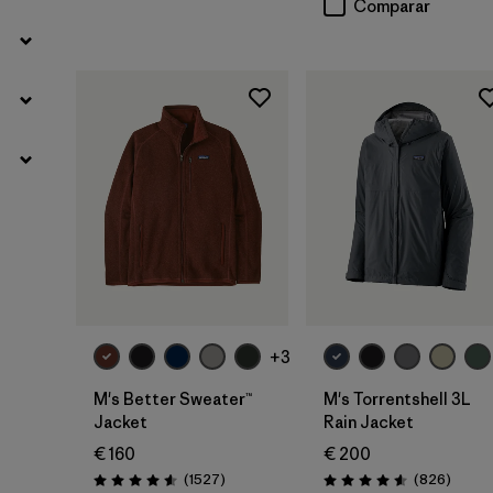
Comparar
+3
M's Better Sweater™
M's Torrentshell 3L
Jacket
Rain Jacket
€ 160
€ 200
Reseñas
Reseña
(1527
)
(826
)
Puntuación: 4.6 / 5
Puntuación: 4.6 / 5