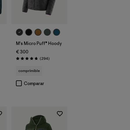
M's Micro Puff® Hoody
€ 300
Reseñas
(294
)
Puntuación: 4.7 / 5
comprimible
Comparar