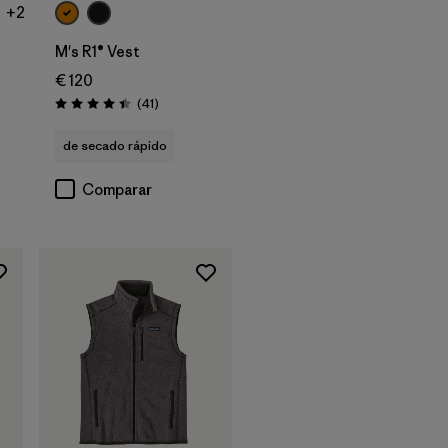
+2
M's R1® Vest
€ 120
Reseñas
(41
)
Puntuación: 4.4 / 5
de secado rápido
Comparar