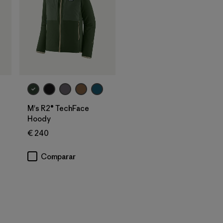
M's R2® TechFace
Hoody
€ 240
s
Comparar