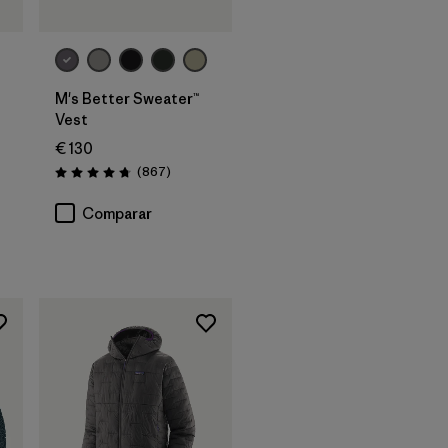
M's Better Sweater™
Vest
€ 130
Reseñas
(867
)
Puntuación: 4.8 / 5
Comparar