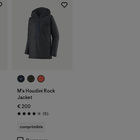
M's Houdini Rock
Jacket
€ 200
Reseñas
(5
)
s
Puntuación: 4.2 / 5
comprimible