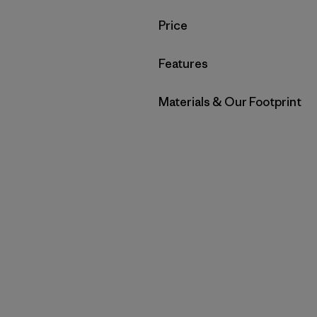
Filtrar por
Price
Filtrar por
Features
Filtrar por
Materials & Our Footprint