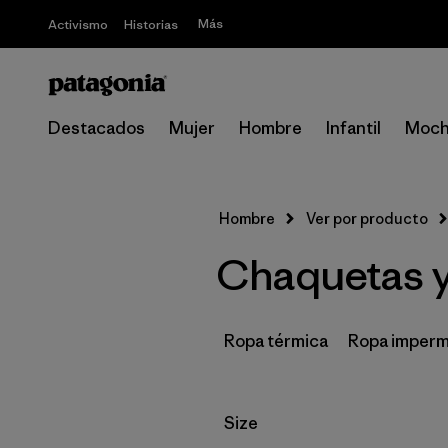
Más
Activismo
Historias
Destacados
Mujer
Hombre
Infantil
Moch
Hombre
Ver por producto
Chaquetas y
Ropa térmica
Ropa imperm
Filtrar por
Size