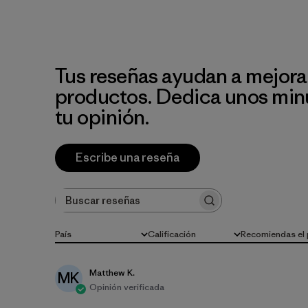
Tus reseñas ayudan a mejora
productos. Dedica unos min
tu opinión.
Escribe una reseña
Buscar reseñas
País
Calificación
Recomiendas el
Todo
Todas las clasificaciones
Todo
Matthew K.
MK
Opinión verificada