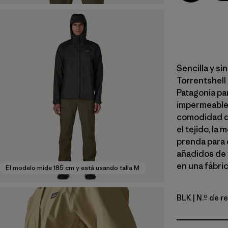
Sencilla y si
Torrentshell
Patagonia pa
impermeable 
comodidad du
el tejido, l
prenda para 
añadidos de 
en una fábri
El modelo mide 185 cm y está usando talla M
BLK
| N.º de r
Black