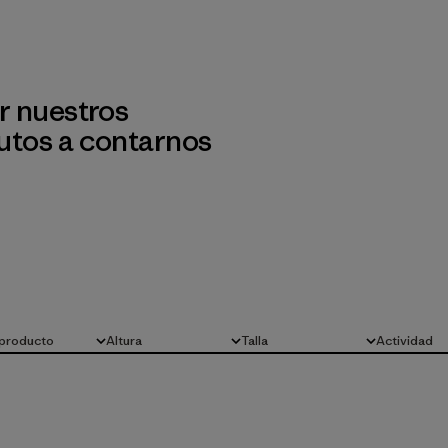
r nuestros
utos a contarnos
 producto
Altura
Talla
Actividad
Todo
Todo
Todo