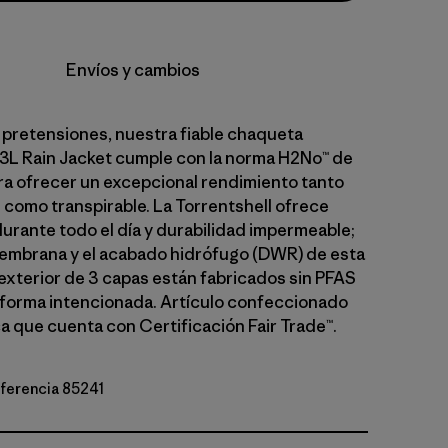
Envíos y cambios
n pretensiones, nuestra fiable chaqueta
 3L Rain Jacket cumple con la norma H2No™ de
ra ofrecer un excepcional rendimiento tanto
como transpirable. La Torrentshell ofrece
rante todo el día y durabilidad impermeable;
a membrana y el acabado hidrófugo (DWR) de esta
exterior de 3 capas están fabricados sin PFAS
forma intencionada. Artículo confeccionado
ca que cuenta con Certificación Fair Trade™.
eferencia 85241