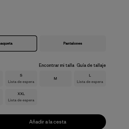
aqueta
Pantalones
Encontrar mi talla
Guía de tallaje
Talla
Talla
S
L
Talla
M
Lista de espera
Lista de espera
Talla
XXL
Lista de espera
Añadir a la cesta