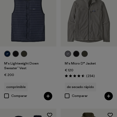
M's Lightweight Down
M's Micro D® Jacket
Sweater™ Vest
€ 120
€ 200
Reseñas
(234
)
Puntuación: 4.6 / 5
comprimible
de secado rápido
Comparar
Comparar