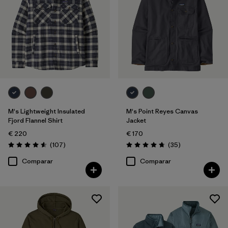
M's Lightweight Insulated
M's Point Reyes Canvas
Fjord Flannel Shirt
Jacket
€ 220
€ 170
Reseñas
Reseñas
(107
)
(35
)
Puntuación: 4.6 / 5
Puntuación: 4.7 / 5
Comparar
Comparar