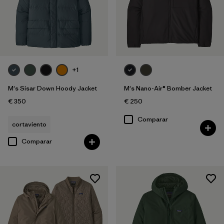
+1
M's Sisar Down Hoody Jacket
M's Nano-Air® Bomber Jacket
€ 350
€ 250
Comparar
cortaviento
Comparar