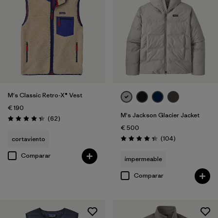
M's Classic Retro-X® Vest
€ 190
M's Jackson Glacier Jacket
Reseñas
(62
)
Puntuación: 4.4 / 5
€ 500
Reseñas
(104
)
cortaviento
Puntuación: 4.3 / 5
Comparar
impermeable
Comparar