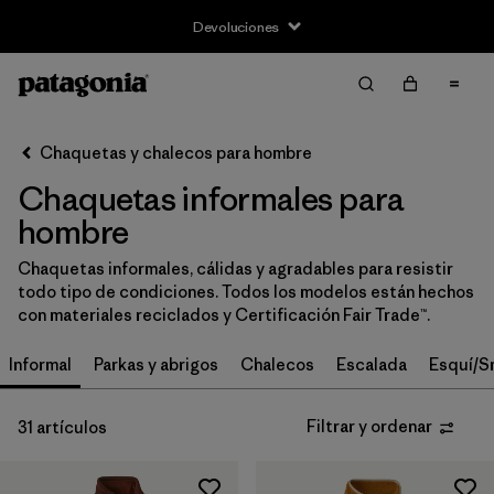
Devoluciones
Filtrar y ordenar
Borrar todo
Ordenar por
Chaquetas y chalecos para hombre
Filtrar por
Size
Chaquetas informales para
XS
(27)
hombre
S
(29)
Chaquetas informales, cálidas y agradables para resistir
todo tipo de condiciones. Todos los modelos están hechos
M
(29)
con materiales reciclados y Certificación Fair Trade™.
L
(29)
Informal
Parkas y abrigos
Chalecos
Escalada
Esquí/S
XL
(29)
Filtrar y ordenar
31 artículos
XXL
(29)