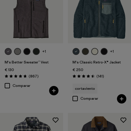
+1
+1
M's Better Sweater™ Vest
M's Classic Retro-X® Jacket
€ 130
€ 250
Reseñas
Reseñas
(867
)
(141
)
Puntuación: 4.8 / 5
Puntuación: 4.5 / 5
Comparar
cortaviento
Comparar