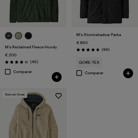
M's Stormshadow Parka
€ 850
M's Reclaimed Fleece Hoody
Reseñas
(94
)
Puntuación: 4.7 / 5
€ 200
Reseñas
(45
)
GORE-TEX
Puntuación: 4.3 / 5
Comparar
Comparar
Solo en línea