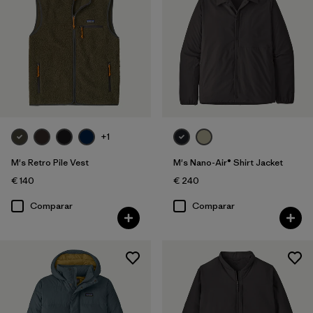
+1
M's Retro Pile Vest
M's Nano-Air® Shirt Jacket
€ 140
€ 240
Comparar
Comparar