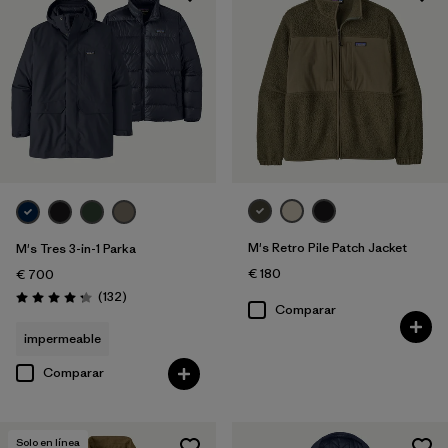
M's Retro Pile Patch Jacket
M's Tres 3-in-1 Parka
€ 180
€ 700
Reseñas
(132
)
Puntuación: 4.2 / 5
Comparar
impermeable
Comparar
Solo en línea