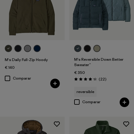
M's Reversible Down Better
M's Daily Full-Zip Hoody
Sweater™
€ 140
€ 350
Comparar
Reseñas
(22
)
Puntuación: 4.3 / 5
reversible
Comparar