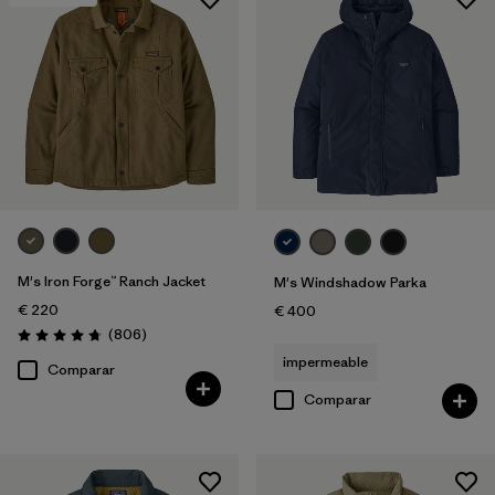
M's Iron Forge™ Ranch Jacket
M's Windshadow Parka
€ 220
€ 400
Reseñas
(806
)
Puntuación: 4.8 / 5
impermeable
Comparar
Comparar