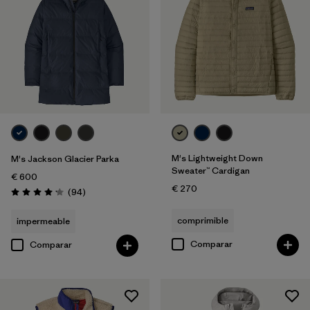
M's Lightweight Down
M's Jackson Glacier Parka
Sweater™ Cardigan
€ 600
€ 270
Reseñas
(94
)
Puntuación: 4.1 / 5
comprimible
impermeable
Comparar
Comparar