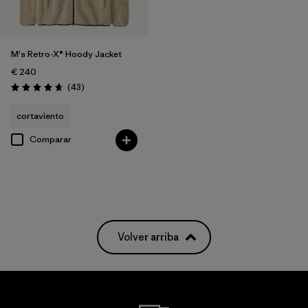
M's Retro-X® Hoody Jacket
€ 240
Reseñas
(43
)
Puntuación: 4.6 / 5
cortaviento
Comparar
Volver arriba