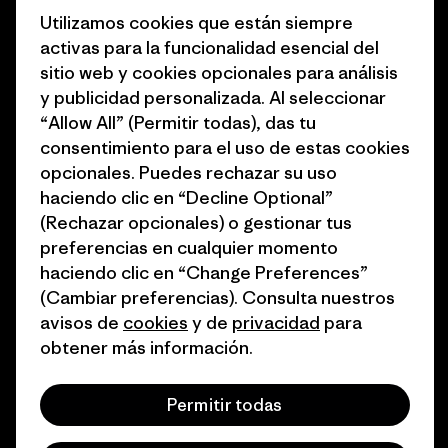
Business Unusual
Empleo
Utilizamos cookies que están siempre
activas para la funcionalidad esencial del
Objetivos climáticos
Prensa
sitio web y cookies opcionales para análisis
1% for the Planet
Programa para profesionales
y publicidad personalizada. Al seleccionar
del sector
“Allow All” (Permitir todas), das tu
Cómo financiamos
consentimiento para el uso de estas cookies
Programa de afiliados
opcionales. Puedes rechazar su uso
Tarjetas regalo
haciendo clic en “Decline Optional”
Mapa del sitio Patagonia
Encuentra una tienda
(Rechazar opcionales) o gestionar tus
España
preferencias en cualquier momento
haciendo clic en “Change Preferences”
(Cambiar preferencias). Consulta nuestros
avisos de
cookies
y de
privacidad
para
obtener más información.
© 2026 Patagonia, Inc. Todos los derechos reservados.
Permitir todas
español