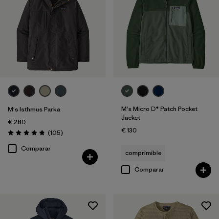
M's Micro D® Patch Pocket
M's Isthmus Parka
Jacket
€ 280
€ 130
Reseñas
(105
)
Puntuación: 4.8 / 5
Comparar
comprimible
Comparar