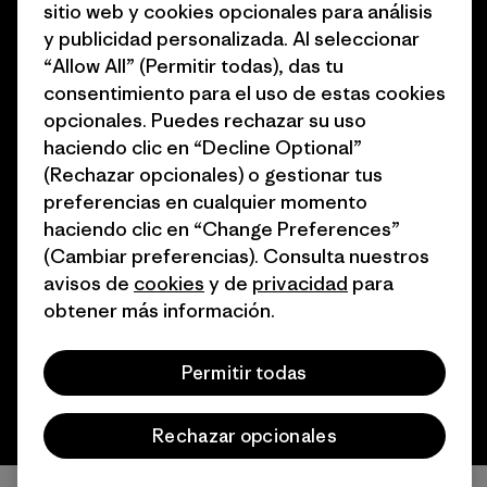
sitio web y cookies opcionales para análisis
Programa de afiliados
Tarjetas regalo
y publicidad personalizada. Al seleccionar
Mapa del sitio Patagonia
“Allow All” (Permitir todas), das tu
Encuentra una tienda
España
consentimiento para el uso de estas cookies
opcionales. Puedes rechazar su uso
haciendo clic en “Decline Optional”
(Rechazar opcionales) o gestionar tus
preferencias en cualquier momento
© 2026 Patagonia, Inc. Todos los derechos reservados.
haciendo clic en “Change Preferences”
(Cambiar preferencias). Consulta nuestros
avisos de
cookies
y de
privacidad
para
obtener más información.
español
Permitir todas
Rechazar opcionales