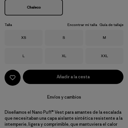
Chaleco
Talla
Encontrar mi talla
Guía de tallaje
Talla
Talla
Talla
XS
S
M
Talla
Talla
Talla
L
XL
XXL
Añadir a la cesta
Envíos y cambios
Diseñamos el Nano Puff® Vest para amantes de la escalada
que necesitaban una capa aislante sintética resistente a la
intemperie, ligera y comprimible, que mantuviera el calor