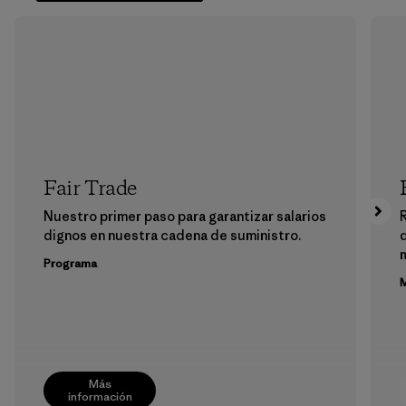
Fair Trade
Nuestro primer paso para garantizar salarios
dignos en nuestra cadena de suministro.
m
Programa
M
Más
información