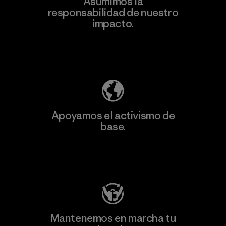
Asumimos la
Más
responsabilidad de nuestro
información
impacto.
Descubre nuestra contribución
Apoyamos el activismo de
base.
Visita Patagonia Action Works
Mantenemos en marcha tu