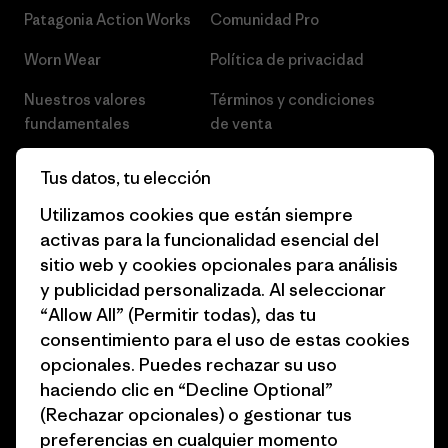
Patagonia Action Works
Comunidad Pro
Worn Wear
Política de privacidad
Nuestros valores
Términos y condiciones
fundamentales
de venta
Informe de progreso
Preferencias de cookies
Tus datos, tu elección
Business Unusual
Empleo
Utilizamos cookies que están siempre
activas para la funcionalidad esencial del
Objetivos climáticos
Prensa
sitio web y cookies opcionales para análisis
1% for the Planet
Programa para profesionales
y publicidad personalizada. Al seleccionar
del sector
“Allow All” (Permitir todas), das tu
Cómo financiamos
consentimiento para el uso de estas cookies
Programa de afiliados
opcionales. Puedes rechazar su uso
Tarjetas regalo
haciendo clic en “Decline Optional”
Mapa del sitio Patagonia
Encuentra una tienda
España
(Rechazar opcionales) o gestionar tus
preferencias en cualquier momento