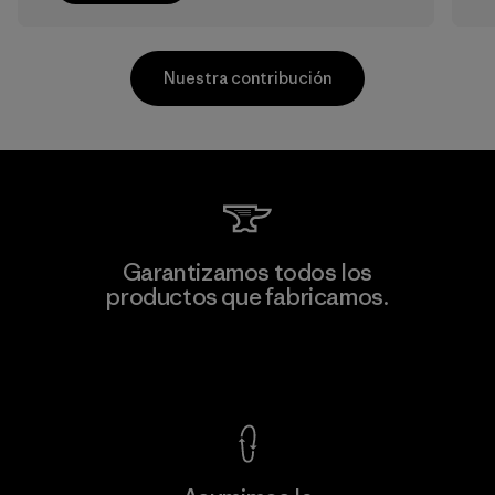
Nuestra contribución
Kwang Viet Garment Co., Ltd
Garantizamos todos los
productos que fabricamos.
Factory
M
Ver Garantía Blindada