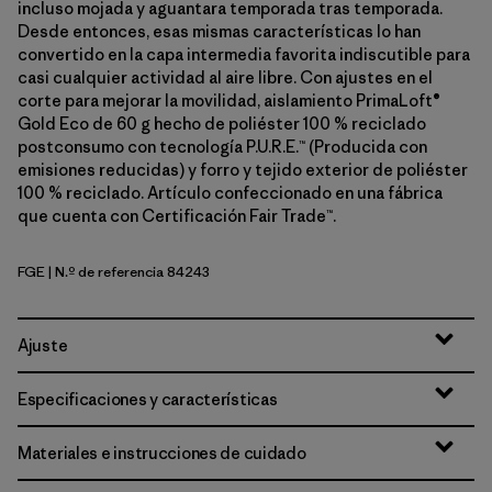
incluso mojada y aguantara temporada tras temporada.
Desde entonces, esas mismas características lo han
convertido en la capa intermedia favorita indiscutible para
casi cualquier actividad al aire libre. Con ajustes en el
corte para mejorar la movilidad, aislamiento PrimaLoft®
Gold Eco de 60 g hecho de poliéster 100 % reciclado
postconsumo con tecnología P.U.R.E.™ (Producida con
emisiones reducidas) y forro y tejido exterior de poliéster
100 % reciclado. Artículo confeccionado en una fábrica
que cuenta con Certificación Fair Trade™.
FGE
| N.º de referencia 84243
Forge Grey
Ajuste
Especificaciones y características
Materiales e instrucciones de cuidado